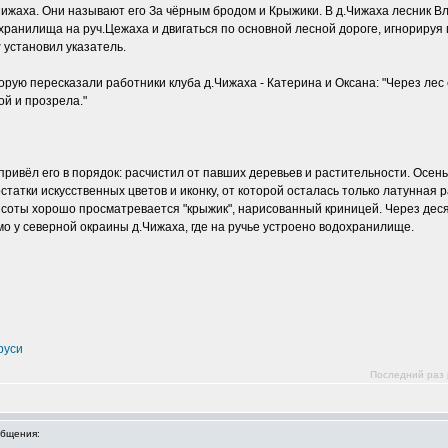
Чижаха. Они называют его За чёрным бродом и Крыжики. В д.Чижаха лесник В
ранилища на руч.Цежаха и двигаться по основной лесной дороге, игнорируя пр
r
установил указатель.
рую пересказали работники клуба д.Чижаха - Катерина и Оксана: "Через лес е
ой и прозрела."
привёл его в порядок: расчистил от павших деревьев и растительности. Осень
татки искусственных цветов и иконку, от которой осталась только латунная р
ысоты хорошо просматревается "крыжик", нарисованный криницей. Через дес
мо у северной окраины д.Чижаха, где на ручье устроено водохранилище.
руси
Последний раз р
бщения: