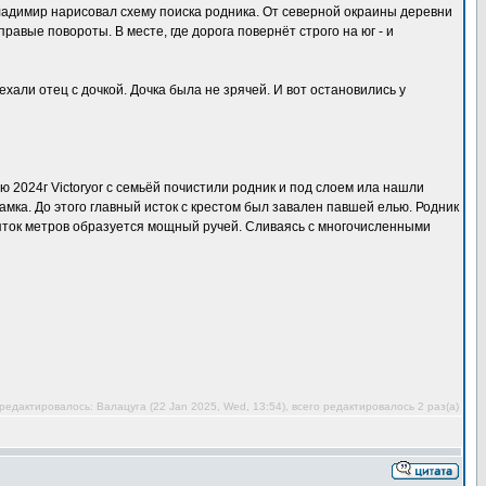
ладимир нарисовал схему поиска родника. От северной окраины деревни
авые повороты. В месте, где дорога повернёт строго на юг - и
хали отец с дочкой. Дочка была не зрячей. И вот остановились у
ю 2024г Victoryor с семьёй почистили родник и под слоем ила нашли
амка. До этого главный исток с крестом был завален павшей елью. Родник
яток метров образуется мощный ручей. Сливаясь с многочисленными
едактировалось: Валацуга (22 Jan 2025, Wed, 13:54), всего редактировалось 2 раз(а)