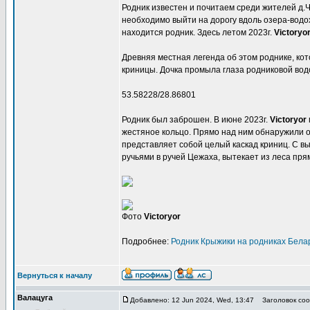
Родник известен и почитаем среди жителей д.
необходимо выйти на дорогу вдоль озера-водох
находится родник. Здесь летом 2023г.
Victoryo
Древняя местная легенда об этом роднике, кото
криницы. Дочка промыла глаза родниковой вод
53.58228/28.86801
Родник был заброшен. В июне 2023г.
Victoryor
жестяное кольцо. Прямо над ним обнаружили ос
представляет собой целый каскад криниц. С в
ручьями в ручей Цежаха, вытекает из леса пря
Фото
Victoryor
Подробнее:
Родник Крыжики на родниках Бела
Вернуться к началу
Валацуга
Добавлено: 12 Jun 2024, Wed, 13:47
Заголовок соо