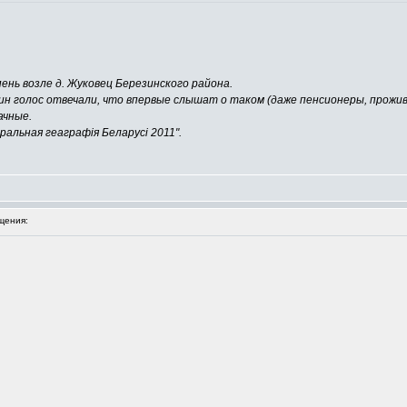
нь возле д. Жуковец Березинского района.
один голос отвечали, что впервые слышат о таком (даже пенсионеры, прожи
ачные.
ральная геаграфія Беларусі 2011".
щения: