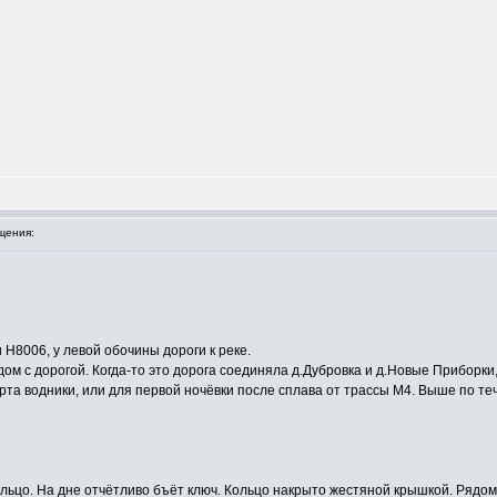
щения:
и Н8006, у левой обочины дороги к реке.
ядом с дорогой. Когда-то это дорога соединяла д.Дубровка и д.Новые Приборки
арта водники, или для первой ночёвки после сплава от трассы М4. Выше по 
ьцо. На дне отчётливо бъёт ключ. Кольцо накрыто жестяной крышкой. Рядом 