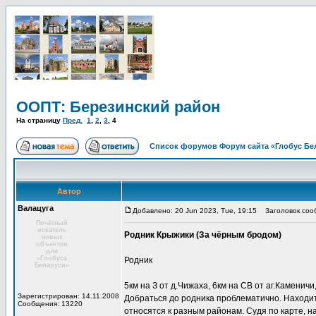
ООПТ: Березинский район
На страницу
Пред.
1
,
2
,
3
,
4
Список форумов Форум сайта «Глобус Бе
Автор
Валацуга
Добавлено: 20 Jun 2023, Tue, 19:15
Заголовок соо
Почётный
искатель
Родник Крыжики (За чёрным бродом)
новых
объектов
для
«Глобуса
Родник
Беларуси»
5км на З от д.Чижаха, 6км на СВ от аг.Каменичи
Зарегистрирован: 14.11.2008
Добраться до родника проблематично. Находитс
Сообщения: 13220
относятся к разным районам. Судя по карте, н