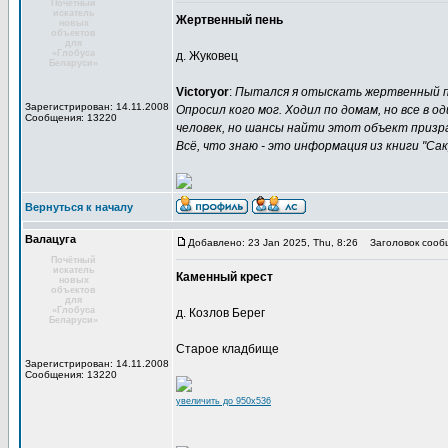
Почётный
искатель
Жертвенный пень
новых
объектов
для
«Глобуса
д. Жуковец
Беларуси»
Victoryor
:
Пытался я отыскать жертвенный пе
Зарегистрирован: 14.11.2008
Опросил кого мог. Ходил по домам, но все в 
Сообщения: 13220
человек, но шансы найти этот объект призр
Всё, что знаю - это информация из книги "Сак
Вернуться к началу
Валацуга
Добавлено: 23 Jan 2025, Thu, 8:26
Заголовок сооб
Почётный
искатель
Каменный крест
новых
объектов
для
«Глобуса
д. Козлов Берег
Беларуси»
Старое кладбище
Зарегистрирован: 14.11.2008
Сообщения: 13220
увеличить до 950x536