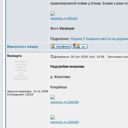
правобережной пойме р.Клева. Ближе к реке п
увеличить до 950x633
Фото
Victoryor
Подробнее:
Родник У бывшего моста на родни
Вернуться к началу
Валацуга
Добавлено: 28 Jun 2026, Sun, 14:58
Заголовок соо
Почётный
искатель
Надгробия-жернова
новых
объектов
для
«Глобуса
д. Жорновка
Беларуси»
Кладбище
Зарегистрирован: 14.11.2008
Сообщения: 13220
увеличить до 1200x900
увеличить до 1200x900