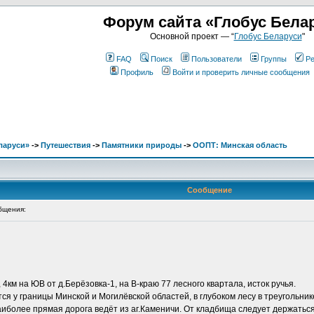
Форум сайта «Глобус Бела
Основной проект — “
Глобус Беларуси
"
FAQ
Поиск
Пользователи
Группы
Ре
Профиль
Войти и проверить личные сообщения
ларуси»
->
Путешествия
->
Памятники природы
->
ООПТ: Минская область
Сообщение
бщения:
, 4км на ЮВ от д.Берёзовка-1, на В-краю 77 лесного квартала, исток ручья.
я у границы Минской и Могилёвской областей, в глубоком лесу в треугольнике
аиболее прямая дорога ведёт из аг.Каменичи. От кладбища следует держаться