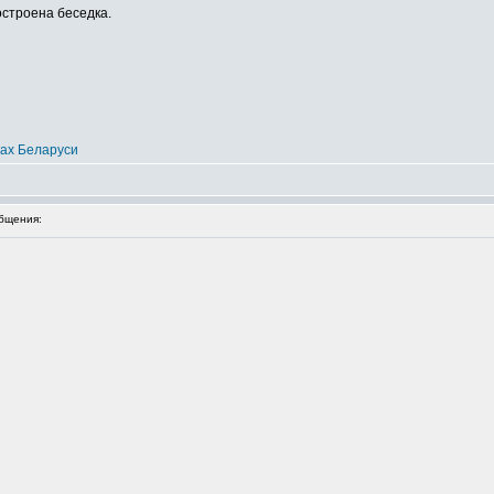
остроена беседка.
ках Беларуси
бщения: