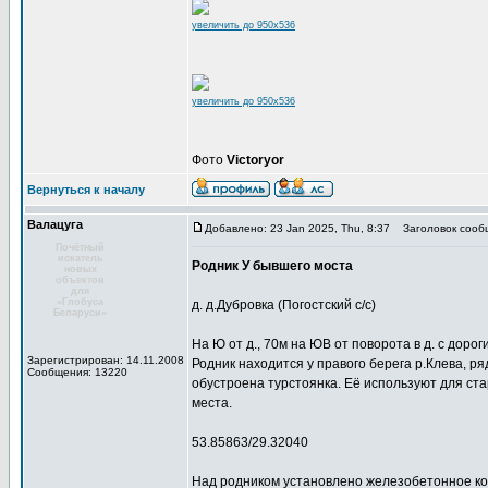
увеличить до 950x536
увеличить до 950x536
Фото
Victoryor
Вернуться к началу
Валацуга
Добавлено: 23 Jan 2025, Thu, 8:37
Заголовок сооб
Почётный
искатель
Родник У бывшего моста
новых
объектов
для
«Глобуса
д. д.Дубровка (Погостский с/с)
Беларуси»
На Ю от д., 70м на ЮВ от поворота в д. с дорог
Зарегистрирован: 14.11.2008
Родник находится у правого берега р.Клева, р
Сообщения: 13220
обустроена турстоянка. Её используют для ст
места.
53.85863/29.32040
Над родником установлено железобетонное кол