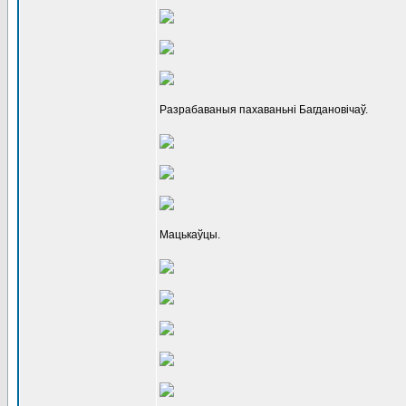
Разрабаваныя пахаваньні Багдановічаў.
Мацькаўцы.