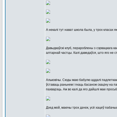
А некалі тут нават школа была, у трох класах я
Давыдкаўскі клуб, перароблены з сэрвацкага кас
алтарнай частцы. Калі даведаўся, што яго не с
Альковічы. Сюды маю бабулю аддалі падлеткам
ўставаць раньнем і гнаць басанож скаціну на па
пахварэць. Аж во калі да яго дайшлі мае просьб
Дзед мой, маючы трох дачок, усё хацеў пабачыц