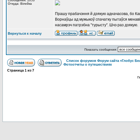
Сообщения: 1053
Откуда: Вiлейка
Прашу прабачэння й дзякую адначасова, бо Кавя
Ворнаўцы ад мужыкоў спачатку пытаўся менавіта 
насамрэч патрэбна "турысту". Шчэ раз дзякую.
Вернуться к началу
Показать сообщения:
Список форумов Форум сайта «Глобус Бе
Фотоотчеты о путешествиях
Страница
1
из
7
П