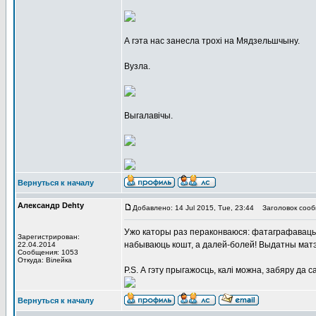
А гэта нас занесла трохі на Мядзельшчыну.
Вузла.
Выгалавічы.
Вернуться к началу
Александр Dehty
Добавлено: 14 Jul 2015, Tue, 23:44
Заголовок сооб
Ужо каторы раз пераконваюся: фатаграфавац
Зарегистрирован:
набываюць кошт, а далей-болей! Выдатны матэ
22.04.2014
Сообщения: 1053
Откуда: Вiлейка
P.S. А гэту прыгажосць, калі можна, забяру да с
Вернуться к началу