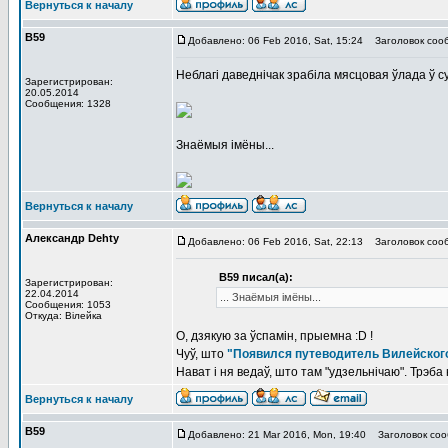
Вернуться к началу
В59
Добавлено: 06 Feb 2016, Sat, 15:24
Заголовок соо
Неблагі даведнічак зрабіла мясцовая ўлада ў 
Зарегистрирован:
20.05.2014
Сообщения: 1328
Знаёмыя імёны...
Вернуться к началу
Александр Dehty
Добавлено: 06 Feb 2016, Sat, 22:13
Заголовок соо
В59 писал(а):
Зарегистрирован:
22.04.2014
... Знаёмыя імёны...
Сообщения: 1053
Откуда: Вiлейка
О, дзякую за ўспамін, прыемна :D !
Чуў, што
"Появился путеводитель Вилейског
Нават і ня ведаў, што там "удзельнічаю". Трэба
Вернуться к началу
В59
Добавлено: 21 Mar 2016, Mon, 19:40
Заголовок соо