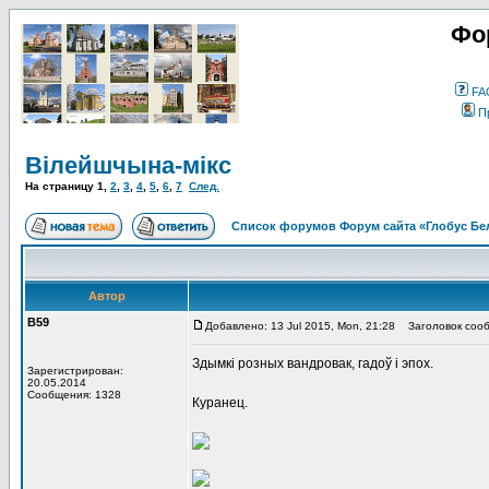
Фо
FA
П
Вілейшчына-мікс
На страницу
1
,
2
,
3
,
4
,
5
,
6
,
7
След.
Список форумов Форум сайта «Глобус Бе
Автор
В59
Добавлено: 13 Jul 2015, Mon, 21:28
Заголовок сооб
Здымкі розных вандровак, гадоў і эпох.
Зарегистрирован:
20.05.2014
Сообщения: 1328
Куранец.