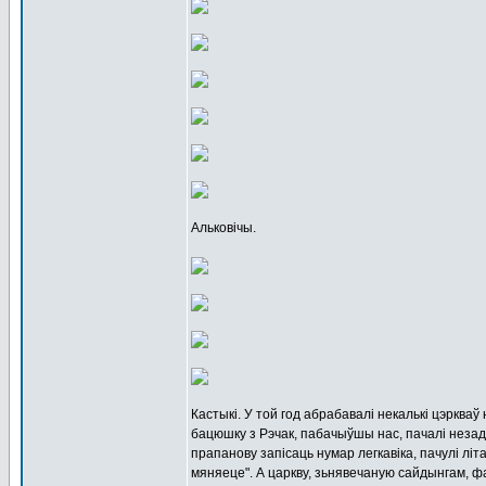
Альковічы.
Кастыкі. У той год абрабавалі некалькі цэркв
бацюшку з Рэчак, пабачыўшы нас, пачалі незад
прапанову запісаць нумар легкавіка, пачулі 
мяняеце". А царкву, зьнявечаную сайдынгам, ф