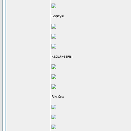
Барсукі.
Касцяневічы.
Вілейка.