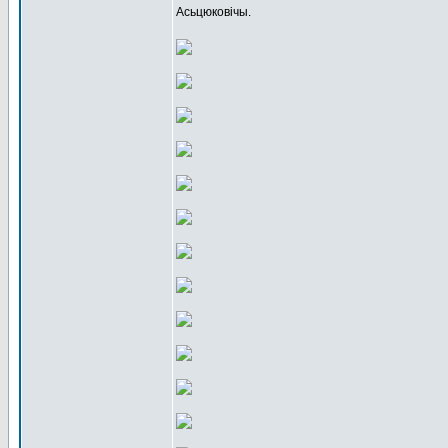
Асьцюковічы.