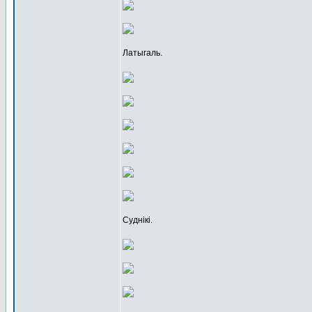
Латыгаль.
Суднікі.