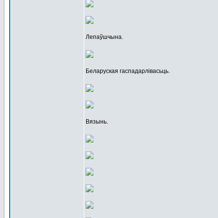
Лепаўшчына.
Беларуская гаспадарлівасьць.
Вязынь.