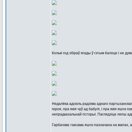
Колькі год збіраў ягады ў гэтым балоце і не дум
Недалёка адсюль радзіма аднаго партызанскага
героя, пра якія чуў ад бабулі, і пра якія яшчэ
непрадказальнай гісторыі. Паглядзіце лепш адн
Гарбачэва таксама яшчэ пазначана на мапах, ал