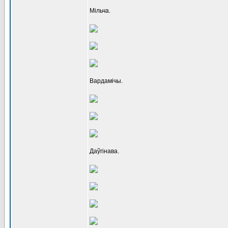
Мільча.
Вардамічы.
Даўгінава.