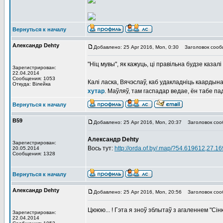
Вернуться к началу
Александр Dehty
Добавлено: 25 Apr 2016, Mon, 0:30
Заголовок сооб
"Ніц мувы", як кажуць, ці правільна будзе каз
Зарегистрирован:
22.04.2014
Сообщения: 1053
Калі ласка, Вячэслаў, каб удакладніць каардын
Откуда: Вiлейка
хутар
. Маўляў, там гаспадар ведае, ён табе пад
Вернуться к началу
В59
Добавлено: 25 Apr 2016, Mon, 20:37
Заголовок соо
Александр Dehty
Зарегистрирован:
Вось тут:
http://orda.of.by/.map/?54.619612,27.
20.05.2014
Сообщения: 1328
Вернуться к началу
Александр Dehty
Добавлено: 25 Apr 2016, Mon, 20:56
Заголовок соо
Цююю... ! Гэта я зноў зблытаў з агаленнем "Сі
Зарегистрирован:
22.04.2014