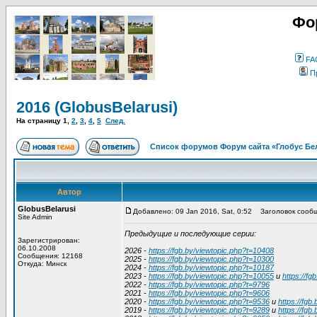
Фо
FA
П
2016 (GlobusBelarusi)
На страницу
1
,
2
,
3
,
4
,
5
След.
Список форумов Форум сайта «Глобус Бе
Автор
GlobusBelarusi
Добавлено: 09 Jan 2016, Sat, 0:52
Заголовок сообще
Site Admin
Предыдущие и последующие серии:
Зарегистрирован:
06.10.2008
2026 -
https://fgb.by/viewtopic.php?t=10408
Сообщения: 12168
2025 -
https://fgb.by/viewtopic.php?t=10300
Откуда: Минск
2024 -
https://fgb.by/viewtopic.php?t=10187
2023 -
https://fgb.by/viewtopic.php?t=10055
и
https://fg
2022 -
https://fgb.by/viewtopic.php?t=9796
2021 -
https://fgb.by/viewtopic.php?t=9606
2020 -
https://fgb.by/viewtopic.php?t=9536
и
https://fgb
2019 -
https://fgb.by/viewtopic.php?t=9289
и
https://fgb