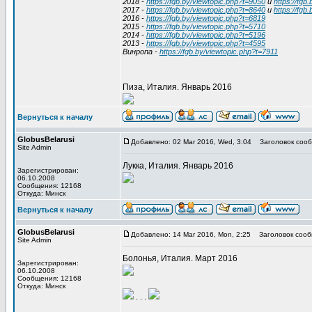
2018 -
https://fgb.by/viewtopic.php?t=9050
и
https://fgb
2017 -
https://fgb.by/viewtopic.php?t=8640
и
https://fgb
2016 -
https://fgb.by/viewtopic.php?t=6819
2015 -
https://fgb.by/viewtopic.php?t=5710
2014 -
https://fgb.by/viewtopic.php?t=5196
2013 -
https://fgb.by/viewtopic.php?t=4595
Винропа -
https://fgb.by/viewtopic.php?t=7911
Пиза, Италия. Январь 2016
Вернуться к началу
GlobusBelarusi
Добавлено: 02 Mar 2016, Wed, 3:04
Заголовок сооб
Site Admin
Лукка, Италия. Январь 2016
Зарегистрирован:
06.10.2008
Сообщения: 12168
Откуда: Минск
Вернуться к началу
GlobusBelarusi
Добавлено: 14 Mar 2016, Mon, 2:25
Заголовок сооб
Site Admin
Болонья, Италия. Март 2016
Зарегистрирован:
06.10.2008
Сообщения: 12168
Откуда: Минск
. . .