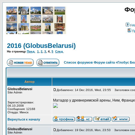
Фо
FA
П
2016 (GlobusBelarusi)
На страницу
Пред.
1
,
2
,
3
,
4
,
5
След.
Список форумов Форум сайта «Глобус Бе
Автор
GlobusBelarusi
Добавлено: 14 Dec 2016, Wed, 23:55
Заголовок соо
Site Admin
Матадор у древнеримской арены, Ним, Франци
Зарегистрирован:
06.10.2008
Сообщения: 12168
Откуда: Минск
Вернуться к началу
GlobusBelarusi
Добавлено: 19 Dec 2016, Mon, 23:53
Заголовок соо
Site Admin