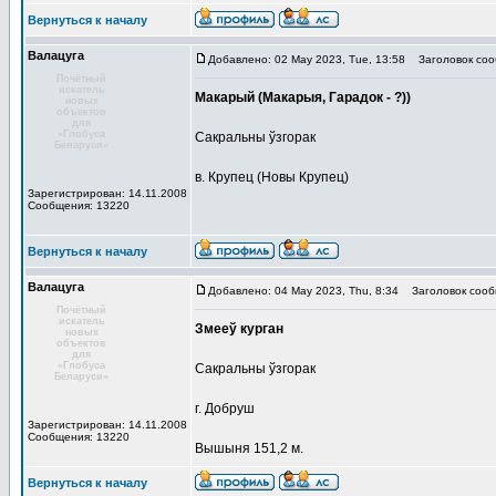
Вернуться к началу
Валацуга
Добавлено: 02 May 2023, Tue, 13:58
Заголовок соо
Почётный
искатель
Макарый (Макарыя, Гарадок - ?))
новых
объектов
для
«Глобуса
Сакральны ўзгорак
Беларуси»
в. Крупец (Новы Крупец)
Зарегистрирован: 14.11.2008
Сообщения: 13220
Вернуться к началу
Валацуга
Добавлено: 04 May 2023, Thu, 8:34
Заголовок сооб
Почётный
искатель
Змееў курган
новых
объектов
для
«Глобуса
Сакральны ўзгорак
Беларуси»
г. Добруш
Зарегистрирован: 14.11.2008
Сообщения: 13220
Вышыня 151,2 м.
Вернуться к началу