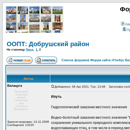
Фо
FA
П
ООПТ: Добрушский район
На страницу
Пред.
1
,
2
Список форумов Форум сайта «Глобус Бе
Автор
Валацуга
Добавлено: 06 Apr 2021, Tue, 13:48
Заголовок соо
Почётный
искатель
Ипуть
новых
объектов
для
«Глобуса
Гидрологический заказник местного значения
Беларуси»
Водно-болотный заказник местного значения "
Зарегистрирован: 14.11.2008
сохранения уникального природного комплекса 
Сообщения: 13220
водоплавающих птиц, в том числе в период ми