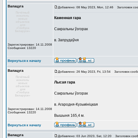
Валацуга
Добавлено: 08 May 2023, Mon, 12:46
Заголовок соо
Почётный
искатель
Каменная гара
новых
объектов
для
«Глобуса
Сакральны ўзгорак
Беларуси»
в. Запрудаўня
Зарегистрирован: 14.11.2008
Сообщения: 13220
Вернуться к началу
Валацуга
Добавлено: 26 May 2023, Fri, 13:54
Заголовок сооб
Почётный
искатель
Лысая гара
новых
объектов
для
«Глобуса
Сакральны ўзгорак
Беларуси»
в. Агародня-Кузьмініцкая
Зарегистрирован: 14.11.2008
Сообщения: 13220
Вышыня 165,4 м.
Вернуться к началу
Валацуга
Добавлено: 03 Jun 2023, Sat, 12:20
Заголовок сооб