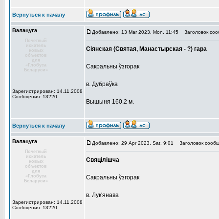
Вернуться к началу
Валацуга
Добавлено: 13 Mar 2023, Mon, 11:45
Заголовок соо
Почётный
искатель
Сіянская (Святая, Манастырская - ?) гара
новых
объектов
для
«Глобуса
Сакральны ўзгорак
Беларуси»
в. Дубраўка
Зарегистрирован: 14.11.2008
Сообщения: 13220
Вышыня 160,2 м.
Вернуться к началу
Валацуга
Добавлено: 29 Apr 2023, Sat, 9:01
Заголовок сообщ
Почётный
искатель
Свяцілішча
новых
объектов
для
«Глобуса
Сакральны ўзгорак
Беларуси»
в. Лук'янава
Зарегистрирован: 14.11.2008
Сообщения: 13220