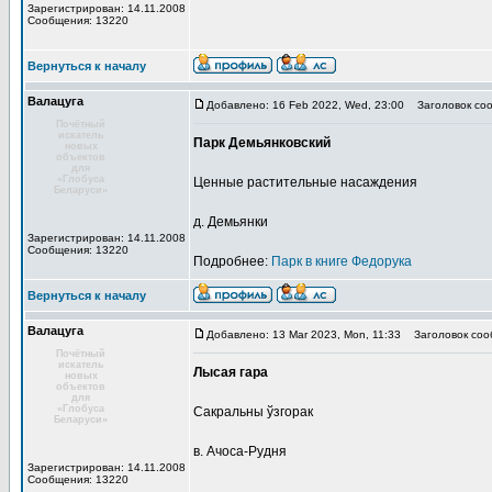
Зарегистрирован: 14.11.2008
Сообщения: 13220
Вернуться к началу
Валацуга
Добавлено: 16 Feb 2022, Wed, 23:00
Заголовок соо
Почётный
искатель
Парк Демьянковский
новых
объектов
для
«Глобуса
Ценные растительные насаждения
Беларуси»
д. Демьянки
Зарегистрирован: 14.11.2008
Сообщения: 13220
Подробнее:
Парк в книге Федорука
Вернуться к началу
Валацуга
Добавлено: 13 Mar 2023, Mon, 11:33
Заголовок соо
Почётный
искатель
Лысая гара
новых
объектов
для
«Глобуса
Сакральны ўзгорак
Беларуси»
в. Ачоса-Рудня
Зарегистрирован: 14.11.2008
Сообщения: 13220