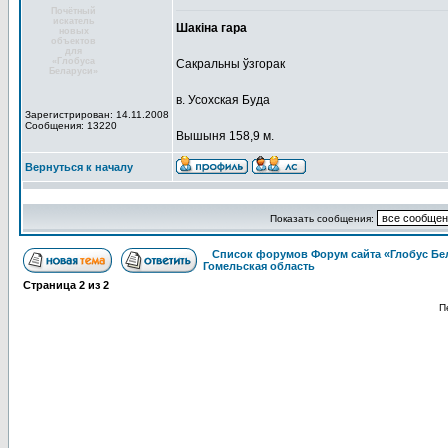
Почётный
искатель
Шакіна гара
новых
объектов
для
«Глобуса
Сакральны ўзгорак
Беларуси»
в. Усохская Буда
Зарегистрирован: 14.11.2008
Сообщения: 13220
Вышыня 158,9 м.
Вернуться к началу
Показать сообщения:
Список форумов Форум сайта «Глобус Бе
Гомельская область
Страница
2
из
2
П