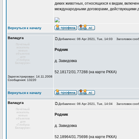
диких животных, относящихся к видам, включен
международными договорами, действующими д
Вернуться к началу
Валацуга
Добавлено: 06 Apr 2021, Tue, 14:03
Заголовок соо
Почётный
искатель
Родник
новых
объектов
для
«Глобуса
д. Завидовка
Беларуси»
52.18172/31.77288 (на карте РККА)
Зарегистрирован: 14.11.2008
Сообщения: 13220
Вернуться к началу
Валацуга
Добавлено: 06 Apr 2021, Tue, 14:04
Заголовок соо
Почётный
искатель
Родник
новых
объектов
для
«Глобуса
д. Завидовка
Беларуси»
52.18964/31.75698 (на карте РККА)