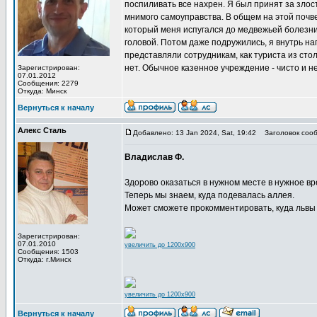
поспиливать все нахрен. Я был принят за зло
мнимого самоуправства. В общем на этой почв
который меня испугался до медвежьей болезни,
головой. Потом даже подружились, я внутрь нап
представляли сотрудникам, как туриста из столи
нет. Обычное казенное учреждение - чисто и н
Зарегистрирован:
07.01.2012
Сообщения: 2279
Откуда: Минск
Вернуться к началу
Алекс Сталь
Добавлено: 13 Jan 2024, Sat, 19:42
Заголовок сооб
Владислав Ф.
Здорово оказаться в нужном месте в нужное вр
Теперь мы знаем, куда подевалась аллея.
Может сможете прокомментировать, куда львы
Зарегистрирован:
07.01.2010
увеличить до 1200x900
Сообщения: 1503
Откуда: г.Минск
увеличить до 1200x900
Вернуться к началу