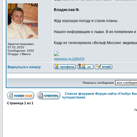
Владислав Ф.
Жду хорошую погоду и строю планы.
Нашел информацию о львах. В их появлении и
Кадр из телесериала «Вольф Мессинг: видевш
Зарегистрирован:
07.01.2010
Сообщения: 1503
Откуда: г.Минск
увеличить до 1200x576
Вернуться к началу
Показать сообщения:
Список форумов Форум сайта «Глобус Бе
путешествиях
Страница
1
из
1
П