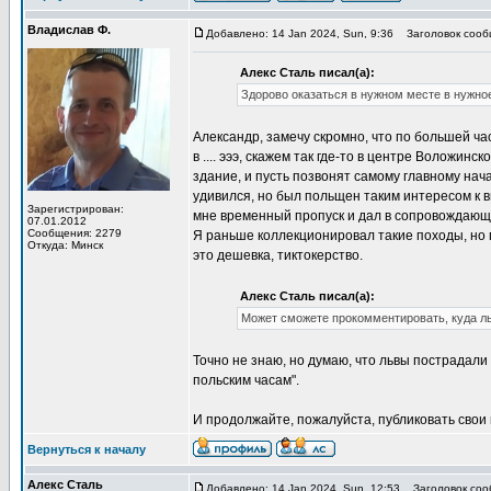
Владислав Ф.
Добавлено: 14 Jan 2024, Sun, 9:36
Заголовок сооб
Алекс Сталь писал(а):
Здорово оказаться в нужном месте в нужно
Александр, замечу скромно, что по большей ч
в .... эээ, скажем так где-то в центре Воложин
здание, и пусть позвонят самому главному на
удивился, но был польщен таким интересом к 
Зарегистрирован:
мне временный пропуск и дал в сопровождающ
07.01.2012
Сообщения: 2279
Я раньше коллекционировал такие походы, но п
Откуда: Минск
это дешевка, тиктокерство.
Алекс Сталь писал(а):
Может сможете прокомментировать, куда л
Точно не знаю, но думаю, что львы пострадали 
польским часам".
И продолжайте, пожалуйста, публиковать свои 
Вернуться к началу
Алекс Сталь
Добавлено: 14 Jan 2024, Sun, 12:53
Заголовок соо