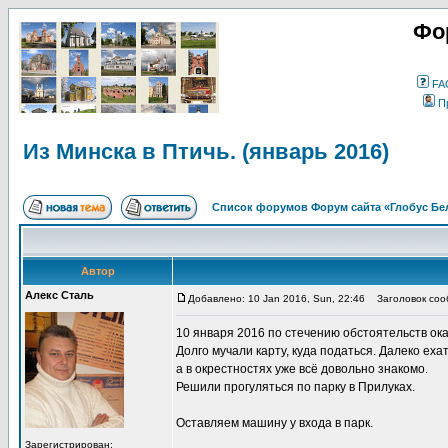
Фо
FA
П
Из Минска в Птичь. (январь 2016)
Список форумов Форум сайта «Глобус Бе
Автор
Алекс Сталь
Добавлено: 10 Jan 2016, Sun, 22:46
Заголовок сообщ
10 января 2016 по стечению обстоятельств ок
Долго мучали карту, куда податься. Далеко еха
а в окрестностях уже всё довольно знакомо.
Решили прогуляться по парку в Прилуках.
Оставляем машину у входа в парк.
Зарегистрирован: