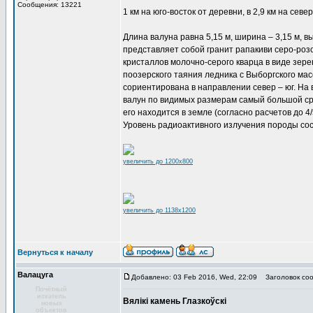
Сообщения: 13221
1 км на юго-восток от деревни, в 2,9 км на севе
Длина валуна равна 5,15 м, ширина – 3,15 м, выс
представляет собой гранит рапакиви серо-роз
кристаллов молочно-серого кварца в виде зере
поозерского таяния ледника с Выборгского мас
сориентирована в направлении север – юг. На 
валун по видимых размерам самый большой сре
его находится в земле (согласно расчетов до 4
Уровень радиоактивного излучения породы сос
увеличить до 1200x800
увеличить до 1138x1200
Вернуться к началу
Валацуга
Добавлено: 03 Feb 2016, Wed, 22:09
Заголовок соо
Почётный
искатель
Вялікі камень Глазкоўскі
новых
объектов