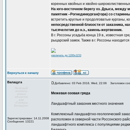
коренных хвойных и хвойно-широколиственных 
На юго-восточном берегу оз. Дрыса, между м
памятник –Рогнединкурган(гора) со старинн
встретить круглые и продолговатые курганы, 
непосредственной близости от заказника, на
тысячелетия до н.э., камень-жертвенник.
В г. Россоны усадьба конца 19 в., известная 
рыцарский замок. Также в г. Россоны находитс
увеличить до 1200x1153
Вернуться к началу
Валацуга
Добавлено: 03 Feb 2016, Wed, 22:06
Заголовок соо
Почётный
искатель
Межевая озовая гряда
новых
объектов
для
«Глобуса
Ландшафтный заказник местного значения
Беларуси»
Комплексный ландшафтно-геологический заказ
Зарегистрирован: 14.11.2008
расположен в северной части Россонского рай
Сообщения: 13221
ландшафтного комплекса с популяциями редких
Беларусь.