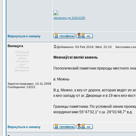
увеличить до 1103x1200
Вернуться к началу
Валацуга
Добавлено: 03 Feb 2016, Wed, 22:10
Заголовок соо
Почётный
искатель
Межнаўскі вялікі камень
новых
объектов
для
«Глобуса
Геологический памятник природы местного зн
Беларуси»
в. Межны
Зарегистрирован: 14.11.2008
Сообщения: 13221
В д. Межно, к югу от дороги, которая ведет из аг
к юго-западу от аг. Дворище и в 19 км к юго-вост
Границы памятника: По условной линии проекц
координатами 55°47'32,1'' с.ш. 29°01'48,7'' в.д.
Вернуться к началу