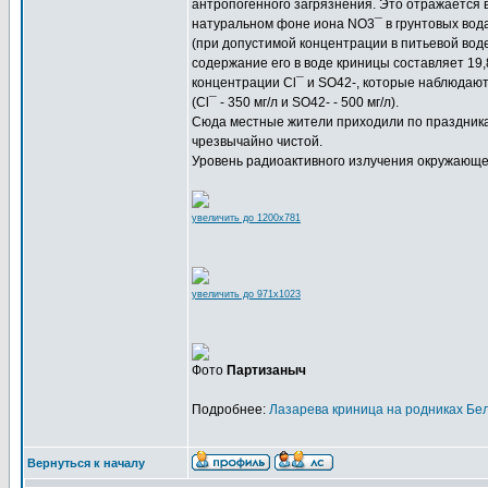
антропогенного загрязнения. Это отражается 
натуральном фоне иона NO3¯ в грунтовых водах 
(при допустимой концентрации в питьевой воде 
содержание его в воде криницы составляет 19,8 
концентрации Cl¯ и SO42-, которые наблюдают
(Cl¯ - 350 мг/л и SO42- - 500 мг/л).
Сюда местные жители приходили по праздникам,
чрезвычайно чистой.
Уровень радиоактивного излучения окружающей
увеличить до 1200x781
увеличить до 971x1023
Фото
Партизаныч
Подробнее:
Лазарева криница на родниках Бе
Вернуться к началу