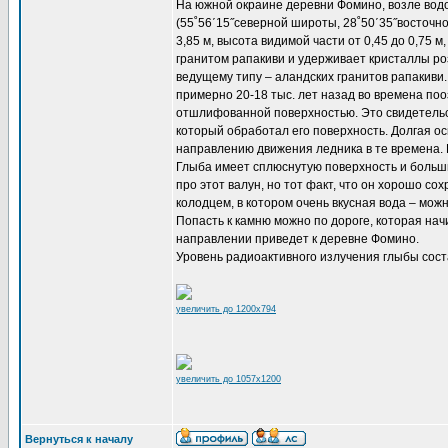
На южной окраине деревни Фомино, возле вод
(55˚56΄15˝северной широты, 28˚50΄35˝восточно
3,85 м, высота видимой части от 0,45 до 0,75 м
гранитом рапакиви и удерживает кристаллы ро
ведущему типу – аландских гранитов рапакиви.
примерно 20-18 тыс. лет назад во времена по
отшлифованной поверхностью. Это свидетельст
который обработал его поверхность. Долгая ос
направлению движения ледника в те времена. 
Глыба имеет сплюснутую поверхность и больши
про этот валун, но тот факт, что он хорошо с
колодцем, в котором очень вкусная вода – мож
Попасть к камню можно по дороге, которая нач
направлении приведет к деревне Фомино.
Уровень радиоактивного излучения глыбы сост
увеличить до 1200x794
увеличить до 1057x1200
Вернуться к началу