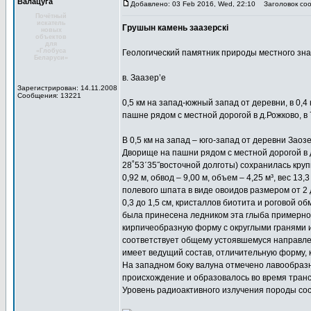
Валацуга
Добавлено: 03 Feb 2016, Wed, 22:10
Заголовок соо
Почётный
искатель
Грушын камень заазерскі
новых
объектов
для
«Глобуса
Геологический памятник природы местного зн
Беларуси»
в. Заазер’е
Зарегистрирован: 14.11.2008
Сообщения: 13221
0,5 км на запад-южный запад от деревни, в 0,4
пашне рядом с местной дорогой в д.Рожково, в 7
В 0,5 км на запад – юго-запад от деревни Заозе
Дворище на пашни рядом с местной дорогой в 
28˚53΄35˝восточной долготы) сохранилась крупн
0,92 м, обвод – 9,00 м, объем – 4,25 м³, вес 
полевого шпата в виде овоидов размером от 2 д
0,3 до 1,5 см, кристаллов биотита и роговой 
была принесена ледником эта глыба примерно 
кирпичеобразную форму с округлыми гранями и 
соответствует общему устоявшемуся направлен
имеет ведущий состав, отличительную форму,
На западном боку валуна отмечено лавообразно
происхождение и образовалось во время транс
Уровень радиоактивного излучения породы сос