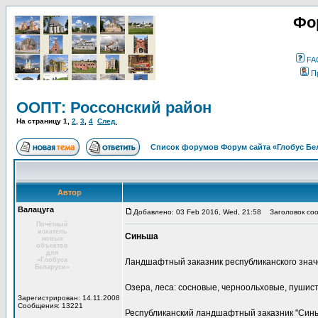
Фо
FA
П
ООПТ: Россонский район
На страницу
1
,
2
,
3
,
4
След.
Список форумов Форум сайта «Глобус Бе
Автор
Валацуга
Добавлено: 03 Feb 2016, Wed, 21:58
Заголовок соо
Почётный
искатель
Синьша
новых
объектов
для
«Глобуса
Ландшафтный заказник республиканского зна
Беларуси»
Озера, леса: сосновые, черноольховые, пушис
Зарегистрирован: 14.11.2008
Сообщения: 13221
Республиканский ландшафтный заказник "Синь