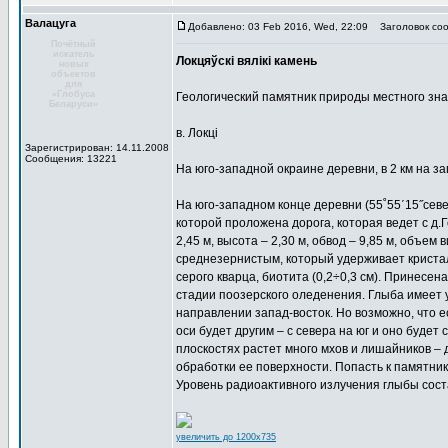
Валацуга
Добавлено: 03 Feb 2016, Wed, 22:09
Заголовок соо
Почётный
искатель
Локцяўскі вялікі камень
новых
объектов
для
«Глобуса
Геологический памятник природы местного зн
Беларуси»
в. Локці
Зарегистрирован: 14.11.2008
Сообщения: 13221
На юго-западной окраине деревни, в 2 км на зап
На юго-западном конце деревни (55˚55΄15˝сев
которой проложена дорога, которая ведет с д.Г
2,45 м, высота – 2,30 м, обвод – 9,85 м, объем
среднезернистым, который удерживает кристалл
серого кварца, биотита (0,2÷0,3 см). Принесе
стадии поозерского оледенения. Глыба имеет 
направлении запад-восток. Но возможно, что е
оси будет другим – с севера на юг и оно буде
плоскостях растет много мхов и лишайников –
обработки ее поверхности. Попасть к памятник
Уровень радиоактивного излучения глыбы сост
увеличить до 1200x735