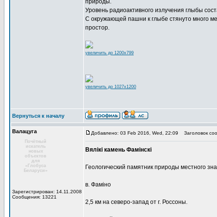
природы.
Уровень радиоактивного излучения глыбы сост
С окружающей пашни к глыбе стянуто много ме
простор.
увеличить до 1200x799
увеличить до 1027x1200
Вернуться к началу
Валацуга
Добавлено: 03 Feb 2016, Wed, 22:09
Заголовок соо
Почётный
искатель
Вялікі камень Фамінскі
новых
объектов
для
«Глобуса
Геологический памятник природы местного зн
Беларуси»
в. Фаміно
Зарегистрирован: 14.11.2008
Сообщения: 13221
2,5 км на северо-запад от г. Россоны.