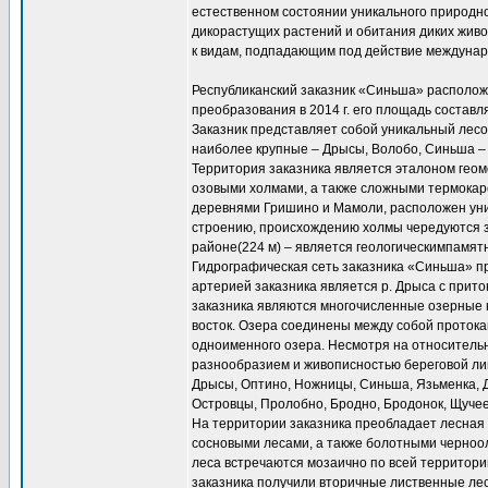
естественном состоянии уникального природн
дикорастущих растений и обитания диких живот
к видам, подпадающим под действие междунар
Республиканский заказник «Синьша» расположе
преобразования в 2014 г. его площадь составля
Заказник представляет собой уникальный лесо
наиболее крупные – Дрысы, Волобо, Синьша –
Территория заказника является эталоном гео
озовыми холмами, а также сложными термокар
деревнями Гришино и Мамоли, расположен уник
строению, происхождению холмы чередуются з
районе(224 м) – является геологическимпамят
Гидрографическая сеть заказника «Синьша» п
артерией заказника является р. Дрыса с прит
заказника являются многочисленные озерные 
восток. Озера соединены между собой протока
одноименного озера. Несмотря на относительн
разнообразием и живописностью береговой лин
Дрысы, Оптино, Ножницы, Синьша, Язьменка, Д
Островцы, Пролобно, Бродно, Бродонок, Щучее
На территории заказника преобладает лесная
сосновыми лесами, а также болотными черноо
леса встречаются мозаично по всей территори
заказника получили вторичные лиственные лес