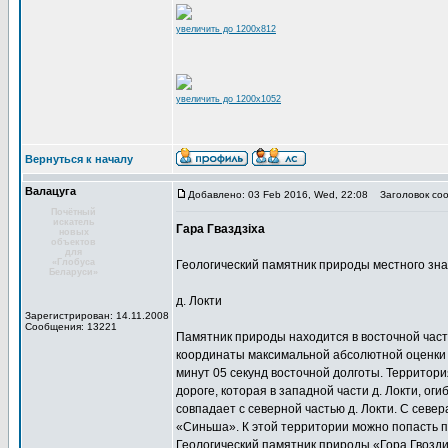
увеличить до 1200x812
увеличить до 1200x1052
Вернуться к началу
Валацуга
Добавлено: 03 Feb 2016, Wed, 22:08
Заголовок соо
Почётный
искатель
Гара Гваздзіха
новых
объектов
для
«Глобуса
Геологический памятник природы местного зн
Беларуси»
д. Локти
Зарегистрирован: 14.11.2008
Сообщения: 13221
Памятник природы находится в восточной час
координаты максимальной абсолютной оценки об
минут 05 секунд восточной долготы. Территори
дороге, которая в западной части д. Локти, оги
совпадает с северной частью д. Локти. С сев
«Синьша». К этой территории можно попасть 
Геологический памятник природы «Гора Гвозд