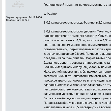
для
«Глобуса
Геологический памятник природы местного зн
Беларуси»
в. Фаміно
Зарегистрирован: 14.11.2008
Сообщения: 13221
В 0,9 км на северо-восток д. Фомино, в 2,5 км на
В 0,9 км на северо-восток от деревни Фомино,
раньше проживал помещик Глазков (55˚56΄40˝с
долгой оси составляет 4,35 м, короткой – 4,30 м
составлена серым мелкозернистым мигматитом 
роговой обманки), серых полевых шпатов и кри
красных гранатов (до 0,8 см). Принесена ледн
оледенения со Скандинавии. Форма глыбы прос
Долгая ось ориентирована в направлении с за
большим ледниковым валунам, которых немног
На северной плоскости глыбы находится пониже
заглаженными и отшлифованными стенками. Во
процессе транспортировки ее в теле ледника 
сделаны человеком, чтобы использовать в рит
лес хвойно-лиственного состава и возможно, ч
элементами уважения наших предков-язычников
была эта глыба, где происходили жертвоприн
Попасть к глыбе лучше всего сначала по лесно
направлении и через 0,5 км свернуть на восточ