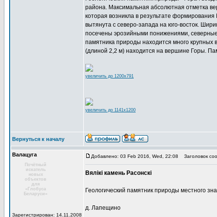
района. Максимальная абсолютная отметка вер
которая возникла в результате формирования 
вытянута с северо-запада на юго-восток. Ширин
посечены эрозийными понижениями, северные 
памятника природы находится много крупных ва
(длиной 2,2 м) находится на вершине Горы. П
увеличить до 1200x791
увеличить до 1141x1200
Вернуться к началу
Валацуга
Добавлено: 03 Feb 2016, Wed, 22:08
Заголовок соо
Почётный
искатель
Вялікі камень Расонскі
новых
объектов
для
«Глобуса
Геологический памятник природы местного зн
Беларуси»
д. Лапещино
Зарегистрирован: 14.11.2008