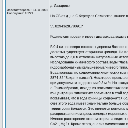
д. Лазарево
Зарегистрирован: 14.11.2008
Сообщения: 13221
На СВ от д., на С берегу оз.Селявское, южнее
55.82943/28.78091?
Родник каптирован и имеет два выхода воды в 
В 0,4 км на северо-восток от деревни Лазарево
долготы) существует старинная криница. На пл
высотою до 3,0 м отмечены натуральные исток
Исследование химического состава воды “Лазар
гидрокарбонатным кальциево-магниевого типа.
Вода криницы по содержанию химических комп
2874-82 “Вода питьевая”). Некоторое превышен
при допустимом содержании 0,3 мг/л. Но станд
л. Таким образом, исходя из геохимических по
концентрации химических элементов в этой вод
показывает, что в воде криницы содержатся бо
счет этого вода имеет значительно больше об
территории Беларуси. Это является региональ
распространением здесь молодых моренных от
Именно растворение этого материала ведет к
Са2+, Mg2+. Кроме этого, анализ химического 