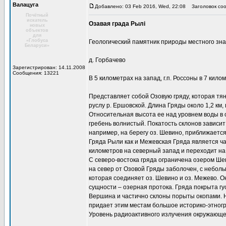
Валацуга
Добавлено: 03 Feb 2016, Wed, 22:08
Заголовок соо
Почётный
искатель
Озавая града Рылі
новых
объектов
для
«Глобуса
Геологический памятник природы местного зн
Беларуси»
д. Горбачево
Зарегистрирован: 14.11.2008
Сообщения: 13221
В 5 километрах на запад, г.п. Россоны в 7 кило
Представляет собой Озовую гряду, которая тя
руслу р. Ершовской. Длина Гряды около 1,2 км, 
Относительная высота ее над уровнем воды в оз
гребень волнистый. Покатость склонов зависит 
например, на берегу оз. Шевино, приближается
Гряда Рыли как и Межевская Гряда является ч
километров на северный запад и переходит на
С северо-востока гряда ограничена озером Шеви
на север от Озовой Гряды заболочен, с небол
которая соединяет оз. Шевино и оз. Межево. О
сущности – озерная протока. Гряда покрыта гус
Вершина и частично склоны порыты окопами. Н
придает этим местам большое историко-этног
Уровень радиоактивного излучения окружающей