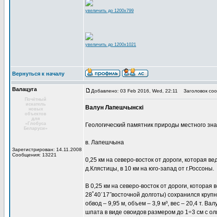
увеличить до 1200x799
увеличить до 1200x1021
Вернуться к началу
Валацуга
Добавлено: 03 Feb 2016, Wed, 22:11
Заголовок соо
Почётный
искатель
Валун Лапешчынскі
новых
объектов
для
«Глобуса
Геологический памятник природы местного зн
Беларуси»
в. Лапешчына
Зарегистрирован: 14.11.2008
Сообщения: 13221
0,25 км на северо-восток от дороги, которая ве
д.Клястицы, в 10 км на юго-запад от г.Россоны.
В 0,25 км на северо-восток от дороги, которая
28˚40΄17˝восточной долготы) сохранился крупный
обвод – 9,95 м, объем – 3,9 м³, вес – 20,4 т.
шпата в виде овоидов размером до 1÷3 см с ол