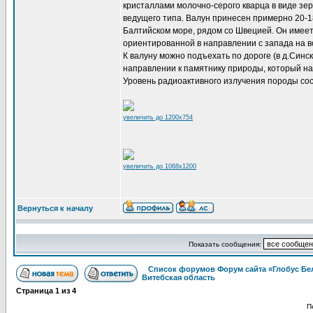
кристаллами молочно-серого кварца в виде зер
ведущего типа. Валун принесен примерно 20-18
Балтийском море, рядом со Швецией. Он имее
ориентированной в направлении с запада на во
К валуну можно подъехать по дороге (в д.Синс
направлении к памятнику природы, который нах
Уровень радиоактивного излучения породы сос
увеличить до 1200x754
увеличить до 1068x1200
Вернуться к началу
Показать сообщения:
Список форумов Форум сайта «Глобус Бе
Витебская область
Страница
1
из
4
П