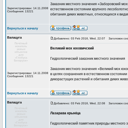
Заказник местного значения «Заборовский мох
Зарегистрирован: 14.11.2008
естественном состоянии крупного лесоболотно
Сообщения: 13221
обитания диких животных, относящихся к вида
Вернуться к началу
Валацуга
Добавлено: 03 Feb 2016, Wed, 22:07
Заголовок соо
Почётный
искатель
Великий мох юховичский
новых
объектов
для
«Глобуса
Гидрологический заказник местного значения
Беларуси»
Заказник местного значения «Великий мох юхо
Зарегистрирован: 14.11.2008
в целях сохранения в естественном состоянии
Сообщения: 13221
дикорастущих растений и обитания диких живо
Вернуться к началу
Валацуга
Добавлено: 03 Feb 2016, Wed, 22:08
Заголовок соо
Почётный
искатель
Лазарава крыніца
новых
объектов
для
«Глобуса
Гидрологический памятник природы местного 
Беларуси»