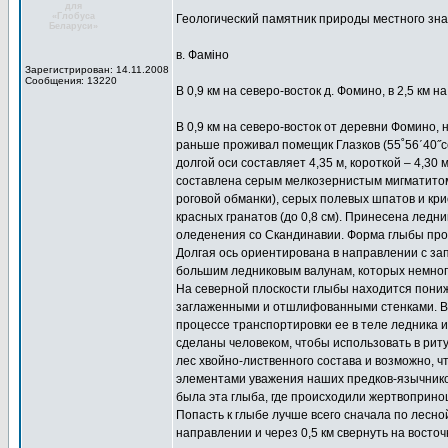
для
«Глобуса
Геологический памятник природы местного зн
Беларуси»
в. Фаміно
Зарегистрирован: 14.11.2008
Сообщения: 13220
В 0,9 км на северо-восток д. Фомино, в 2,5 км на
В 0,9 км на северо-восток от деревни Фомино,
раньше проживал помещик Глазков (55˚56΄40˝с
долгой оси составляет 4,35 м, короткой – 4,30 м
составлена серым мелкозернистым мигматитом 
роговой обманки), серых полевых шпатов и кри
красных гранатов (до 0,8 см). Принесена ледн
оледенения со Скандинавии. Форма глыбы прос
Долгая ось ориентирована в направлении с за
большим ледниковым валунам, которых немног
На северной плоскости глыбы находится пониже
заглаженными и отшлифованными стенками. Во
процессе транспортировки ее в теле ледника 
сделаны человеком, чтобы использовать в рит
лес хвойно-лиственного состава и возможно, ч
элементами уважения наших предков-язычников
была эта глыба, где происходили жертвоприн
Попасть к глыбе лучше всего сначала по лесно
направлении и через 0,5 км свернуть на восточ