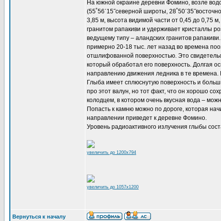
На южной окраине деревни Фомино, возле вод
(55˚56΄15˝северной широты, 28˚50΄35˝восточно
3,85 м, высота видимой части от 0,45 до 0,75 м
гранитом рапакиви и удерживает кристаллы ро
ведущему типу – аландских гранитов рапакиви.
примерно 20-18 тыс. лет назад во времена по
отшлифованной поверхностью. Это свидетельст
который обработал его поверхность. Долгая ос
направлению движения ледника в те времена. 
Глыба имеет сплюснутую поверхность и больши
про этот валун, но тот факт, что он хорошо с
колодцем, в котором очень вкусная вода – мож
Попасть к камню можно по дороге, которая нач
направлении приведет к деревне Фомино.
Уровень радиоактивного излучения глыбы сост
увеличить до 1200x794
увеличить до 1057x1200
Вернуться к началу