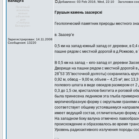
Валацуга
Добавлено: 03 Feb 2016, Wed, 22:10
Заголовок соо
Почётный
искатель
Грушын камень заазерскі
новых
объектов
для
«Глобуса
Геологический памятник природы местного зн
Беларуси»
в. Заазер’е
Зарегистрирован: 14.11.2008
Сообщения: 13220
0,5 км на запад-южный запад от деревни, в 0,4
пашне рядом с местной дорогой в д.Рожково, в 7
В 0,5 км на запад – юго-запад от деревни Заозе
Дворище на пашни рядом с местной дорогой в 
28˚53΄35˝восточной долготы) сохранилась крупн
0,92 м, обвод – 9,00 м, объем – 4,25 м³, вес 
полевого шпата в виде овоидов размером от 2 д
0,3 до 1,5 см, кристаллов биотита и роговой 
была принесена ледником эта глыба примерно 
кирпичеобразную форму с округлыми гранями и 
соответствует общему устоявшемуся направлен
имеет ведущий состав, отличительную форму,
На западном боку валуна отмечено лавообразно
происхождение и образовалось во время транс
Уровень радиоактивного излучения породы сос