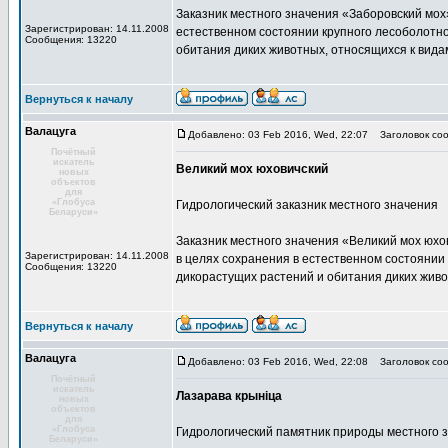
Заказник местного значения «Заборовский мох
Зарегистрирован: 14.11.2008
естественном состоянии крупного лесоболотно
Сообщения: 13220
обитания диких животных, относящихся к вида
Вернуться к началу
Валацуга
Добавлено: 03 Feb 2016, Wed, 22:07
Заголовок соо
Почётный
искатель
Великий мох юховичский
новых
объектов
для
«Глобуса
Гидрологический заказник местного значения
Беларуси»
Заказник местного значения «Великий мох юхо
Зарегистрирован: 14.11.2008
в целях сохранения в естественном состоянии
Сообщения: 13220
дикорастущих растений и обитания диких живо
Вернуться к началу
Валацуга
Добавлено: 03 Feb 2016, Wed, 22:08
Заголовок соо
Почётный
искатель
Лазарава крыніца
новых
объектов
для
«Глобуса
Гидрологический памятник природы местного 
Беларуси»