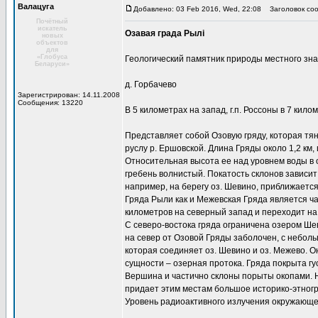
Валацуга
Добавлено: 03 Feb 2016, Wed, 22:08
Заголовок соо
Почётный
искатель
Озавая града Рылі
новых
объектов
для
«Глобуса
Геологический памятник природы местного зн
Беларуси»
д. Горбачево
Зарегистрирован: 14.11.2008
Сообщения: 13220
В 5 километрах на запад, г.п. Россоны в 7 кило
Представляет собой Озовую гряду, которая тя
руслу р. Ершовской. Длина Гряды около 1,2 км, 
Относительная высота ее над уровнем воды в оз
гребень волнистый. Покатость склонов зависит 
например, на берегу оз. Шевино, приближается
Гряда Рыли как и Межевская Гряда является ч
километров на северный запад и переходит на
С северо-востока гряда ограничена озером Шеви
на север от Озовой Гряды заболочен, с небол
которая соединяет оз. Шевино и оз. Межево. О
сущности – озерная протока. Гряда покрыта гус
Вершина и частично склоны порыты окопами. Н
придает этим местам большое историко-этног
Уровень радиоактивного излучения окружающей