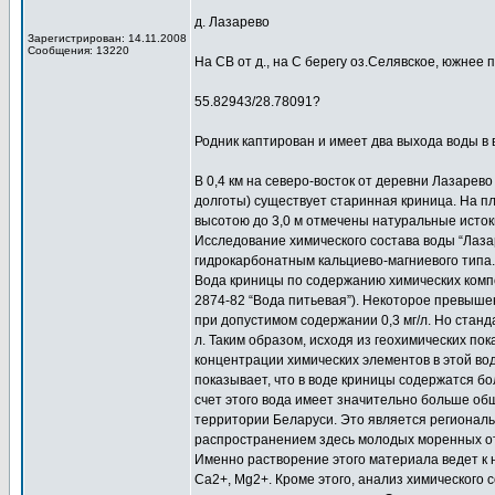
д. Лазарево
Зарегистрирован: 14.11.2008
Сообщения: 13220
На СВ от д., на С берегу оз.Селявское, южнее
55.82943/28.78091?
Родник каптирован и имеет два выхода воды в 
В 0,4 км на северо-восток от деревни Лазарево
долготы) существует старинная криница. На пл
высотою до 3,0 м отмечены натуральные исток
Исследование химического состава воды “Лазар
гидрокарбонатным кальциево-магниевого типа.
Вода криницы по содержанию химических комп
2874-82 “Вода питьевая”). Некоторое превышен
при допустимом содержании 0,3 мг/л. Но станд
л. Таким образом, исходя из геохимических по
концентрации химических элементов в этой вод
показывает, что в воде криницы содержатся бо
счет этого вода имеет значительно больше об
территории Беларуси. Это является региональ
распространением здесь молодых моренных от
Именно растворение этого материала ведет к
Са2+, Mg2+. Кроме этого, анализ химического 