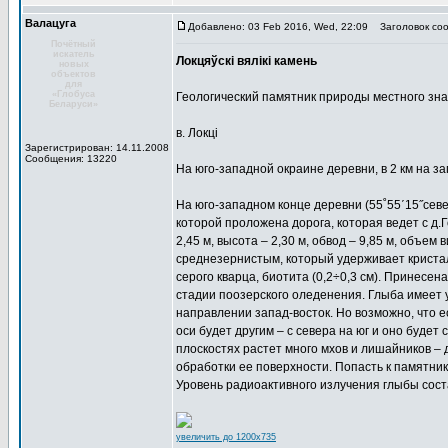
Валацуга
Добавлено: 03 Feb 2016, Wed, 22:09
Заголовок соо
Почётный
искатель
Локцяўскі вялікі камень
новых
объектов
для
«Глобуса
Геологический памятник природы местного зн
Беларуси»
в. Локці
Зарегистрирован: 14.11.2008
Сообщения: 13220
На юго-западной окраине деревни, в 2 км на зап
На юго-западном конце деревни (55˚55΄15˝сев
которой проложена дорога, которая ведет с д.Г
2,45 м, высота – 2,30 м, обвод – 9,85 м, объем
среднезернистым, который удерживает кристалл
серого кварца, биотита (0,2÷0,3 см). Принесе
стадии поозерского оледенения. Глыба имеет 
направлении запад-восток. Но возможно, что е
оси будет другим – с севера на юг и оно буде
плоскостях растет много мхов и лишайников –
обработки ее поверхности. Попасть к памятник
Уровень радиоактивного излучения глыбы сост
увеличить до 1200x735