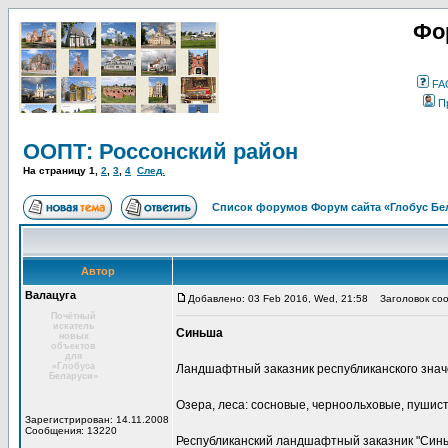
Фо
FA
П
ООПТ: Россонский район
На страницу
1
,
2
,
3
,
4
След.
Список форумов Форум сайта «Глобус Бе
Автор
Валацуга
Добавлено: 03 Feb 2016, Wed, 21:58
Заголовок соо
Почётный
искатель
Синьша
новых
объектов
для
«Глобуса
Ландшафтный заказник республиканского зна
Беларуси»
Озера, леса: сосновые, черноольховые, пушис
Зарегистрирован: 14.11.2008
Сообщения: 13220
Республиканский ландшафтный заказник "Синь