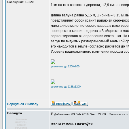
Сообщения: 13220
1 км на юго-восток от деревни, в 2,9 км на севе
Длина валуна равна 5,15 м, ширина – 3,15 м, выс
представляет собой гранит рапакиви серо-роз
кристаллов молочно-серого кварца в виде зере
поозерского таяния ледника с Выборгского мас
сориентирована в направлении север – юг. На 
валун по видимых размерам самый большой сре
его находится в земле (согласно расчетов до 4
Уровень радиоактивного излучения породы сос
увеличить до 1200x800
увеличить до 1138x1200
Вернуться к началу
Валацуга
Добавлено: 03 Feb 2016, Wed, 22:09
Заголовок соо
Почётный
искатель
Вялікі камень Глазкоўскі
новых
объектов