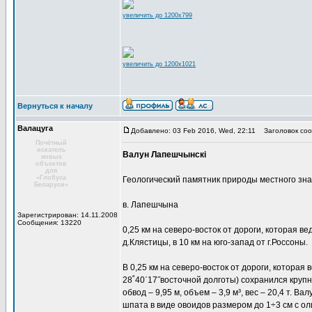
увеличить до 1200x799
увеличить до 1200x1021
Вернуться к началу
Валацуга
Добавлено: 03 Feb 2016, Wed, 22:11
Заголовок соо
Почётный
искатель
Валун Лапешчынскі
новых
объектов
для
«Глобуса
Геологический памятник природы местного зн
Беларуси»
в. Лапешчына
Зарегистрирован: 14.11.2008
Сообщения: 13220
0,25 км на северо-восток от дороги, которая ве
д.Клястицы, в 10 км на юго-запад от г.Россоны.
В 0,25 км на северо-восток от дороги, которая
28˚40΄17˝восточной долготы) сохранился крупный
обвод – 9,95 м, объем – 3,9 м³, вес – 20,4 т.
шпата в виде овоидов размером до 1÷3 см с ол