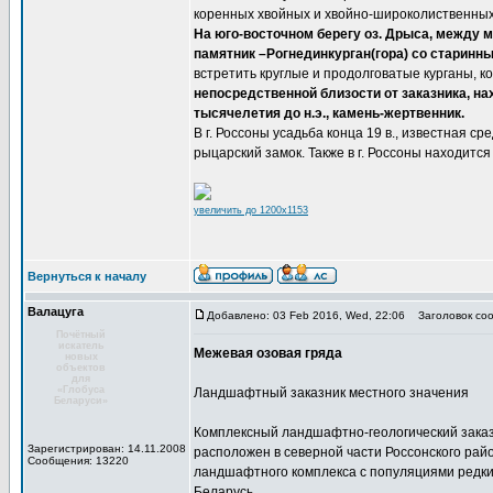
коренных хвойных и хвойно-широколиственных 
На юго-восточном берегу оз. Дрыса, между м
памятник –Рогнединкурган(гора) со старинн
встретить круглые и продолговатые курганы, 
непосредственной близости от заказника, на
тысячелетия до н.э., камень-жертвенник.
В г. Россоны усадьба конца 19 в., известная 
рыцарский замок. Также в г. Россоны находитс
увеличить до 1200x1153
Вернуться к началу
Валацуга
Добавлено: 03 Feb 2016, Wed, 22:06
Заголовок соо
Почётный
искатель
Межевая озовая гряда
новых
объектов
для
«Глобуса
Ландшафтный заказник местного значения
Беларуси»
Комплексный ландшафтно-геологический заказ
Зарегистрирован: 14.11.2008
расположен в северной части Россонского рай
Сообщения: 13220
ландшафтного комплекса с популяциями редких
Беларусь.