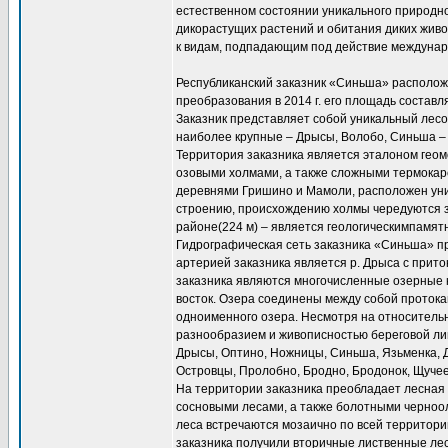
естественном состоянии уникального природн
дикорастущих растений и обитания диких живот
к видам, подпадающим под действие междунар
Республиканский заказник «Синьша» расположе
преобразования в 2014 г. его площадь составля
Заказник представляет собой уникальный лесо
наиболее крупные – Дрысы, Волобо, Синьша –
Территория заказника является эталоном гео
озовыми холмами, а также сложными термокар
деревнями Гришино и Мамоли, расположен уник
строению, происхождению холмы чередуются з
районе(224 м) – является геологическимпамят
Гидрографическая сеть заказника «Синьша» п
артерией заказника является р. Дрыса с прит
заказника являются многочисленные озерные 
восток. Озера соединены между собой протока
одноименного озера. Несмотря на относительн
разнообразием и живописностью береговой лин
Дрысы, Оптино, Ножницы, Синьша, Язьменка, Д
Островцы, Пролобно, Бродно, Бродонок, Щучее
На территории заказника преобладает лесная
сосновыми лесами, а также болотными черноо
леса встречаются мозаично по всей территори
заказника получили вторичные лиственные лес