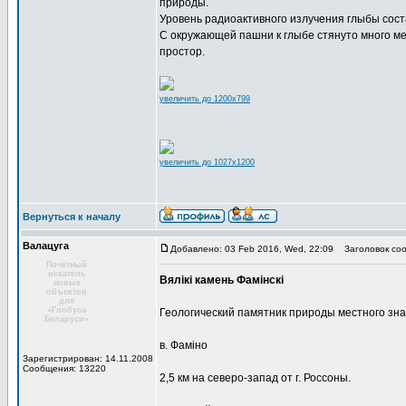
природы.
Уровень радиоактивного излучения глыбы сост
С окружающей пашни к глыбе стянуто много ме
простор.
увеличить до 1200x799
увеличить до 1027x1200
Вернуться к началу
Валацуга
Добавлено: 03 Feb 2016, Wed, 22:09
Заголовок соо
Почётный
искатель
Вялікі камень Фамінскі
новых
объектов
для
«Глобуса
Геологический памятник природы местного зн
Беларуси»
в. Фаміно
Зарегистрирован: 14.11.2008
Сообщения: 13220
2,5 км на северо-запад от г. Россоны.