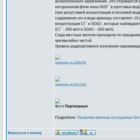
антропогенного загрязнения. Это отражается 
натуральном фоне иона NO3¯ в грунтовых водах 
(при допустимой концентрации в питьевой воде 
содержание его в воде криницы составляет 19,8 
концентрации Cl¯ и SO42-, которые наблюдают
(Cl¯ - 350 мг/л и SO42- - 500 мг/л).
Сюда местные жители приходили по праздникам,
чрезвычайно чистой.
Уровень радиоактивного излучения окружающей
увеличить до 1200x781
увеличить до 971x1023
Фото
Партизаныч
Подробнее:
Лазарева криница на родниках Бе
Вернуться к началу