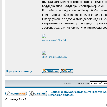
кристаллами молочно-серого кварца в виде зер
ведущего типа. Валун принесен примерно 20-18
Балтийском море, рядом со Швецией. Он имее
ориентированной в направлении с запада на во
К валуну можно подъехать по дороге (в д.Синс
направлении к памятнику природы, который нах
Уровень радиоактивного излучения породы сос
увеличить до 1200x754
увеличить до 1068x1200
Вернуться к началу
Показать сообщения:
Список форумов Форум сайта «Глобус Бе
Витебская область
Страница
1
из
4
П