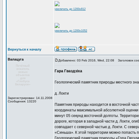
увеличить до 1200x812
увеличить до 1200x1052
Вернуться к началу
Валацуга
Добавлено: 03 Feb 2016, Wed, 22:08
Заголовок соо
Почётный
искатель
Гара Гваздзіха
новых
объектов
для
«Глобуса
Геологический памятник природы местного зн
Беларуси»
д. Локти
Зарегистрирован: 14.11.2008
Сообщения: 13220
Памятник природы находится в восточной час
координаты максимальной абсолютной оценки об
минут 05 секунд восточной долготы. Территори
дороге, которая в западной части д. Локти, оги
совпадает с северной частью д. Локти. С сев
«Синьша». К этой территории можно попасть 
Геологический памятник природы «Гора Гвозд