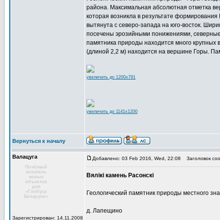
района. Максимальная абсолютная отметка вер
которая возникла в результате формирования 
вытянута с северо-запада на юго-восток. Ширин
посечены эрозийными понижениями, северные 
памятника природы находится много крупных ва
(длиной 2,2 м) находится на вершине Горы. П
увеличить до 1200x791
увеличить до 1141x1200
Вернуться к началу
Валацуга
Добавлено: 03 Feb 2016, Wed, 22:08
Заголовок соо
Почётный
искатель
Вялікі камень Расонскі
новых
объектов
для
«Глобуса
Геологический памятник природы местного зн
Беларуси»
д. Лапещино
Зарегистрирован: 14.11.2008