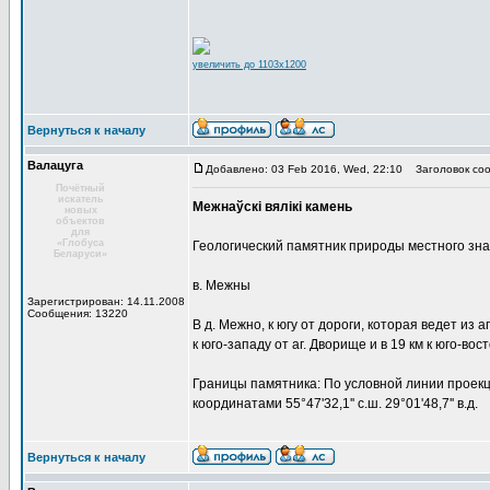
увеличить до 1103x1200
Вернуться к началу
Валацуга
Добавлено: 03 Feb 2016, Wed, 22:10
Заголовок соо
Почётный
искатель
Межнаўскі вялікі камень
новых
объектов
для
«Глобуса
Геологический памятник природы местного зн
Беларуси»
в. Межны
Зарегистрирован: 14.11.2008
Сообщения: 13220
В д. Межно, к югу от дороги, которая ведет из аг
к юго-западу от аг. Дворище и в 19 км к юго-вост
Границы памятника: По условной линии проекц
координатами 55°47'32,1'' с.ш. 29°01'48,7'' в.д.
Вернуться к началу