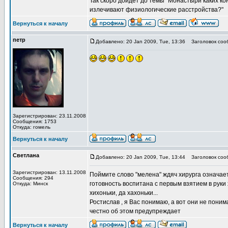
Так скоро дойдет до темы "Монастыри каких к
излечивают физиологические расстройства?"
Вернуться к началу
петр
Добавлено: 20 Jan 2009, Tue, 13:36
Заголовок соо
Зарегистрирован: 23.11.2008
Сообщения: 1753
Откуда: гомель
Вернуться к началу
Светлана
Добавлено: 20 Jan 2009, Tue, 13:44
Заголовок соо
Зарегистрирован: 13.11.2008
Поймите слово "мелена" ждяч хирурга означает
Сообщения: 294
готовность воспитана с первым взятием в руки 
Откуда: Минск
хихоньки, да хахоньки...
Ростислав , я Вас понимаю, а вот они не пони
честно об этом предупреждает
Вернуться к началу