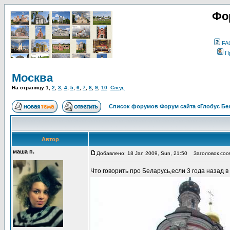
Фо
FA
П
Москва
На страницу
1
,
2
,
3
,
4
,
5
,
6
,
7
,
8
,
9
,
10
След.
Список форумов Форум сайта «Глобус Бе
Автор
маша п.
Добавлено: 18 Jan 2009, Sun, 21:50
Заголовок соо
Что говорить про Беларусь,если 3 года назад 