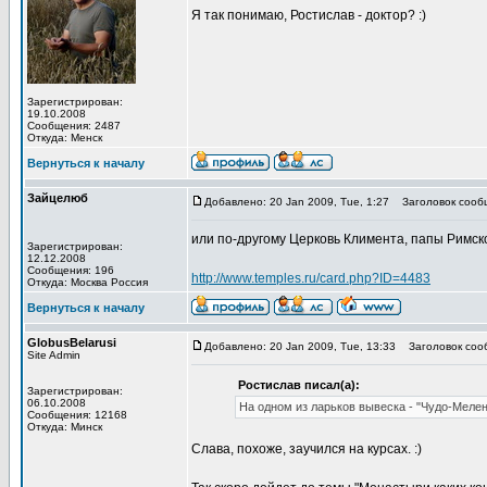
Я так понимаю, Ростислав - доктор? :)
Зарегистрирован:
19.10.2008
Сообщения: 2487
Откуда: Менск
Вернуться к началу
Зайцелюб
Добавлено: 20 Jan 2009, Tue, 1:27
Заголовок сооб
или по-другому Церковь Климента, папы Римск
Зарегистрирован:
12.12.2008
Сообщения: 196
http://www.temples.ru/card.php?ID=4483
Откуда: Москва Россия
Вернуться к началу
GlobusBelarusi
Добавлено: 20 Jan 2009, Tue, 13:33
Заголовок соо
Site Admin
Ростислав писал(а):
Зарегистрирован:
06.10.2008
На одном из ларьков вывеска - "Чудо-Мелен
Сообщения: 12168
Откуда: Минск
Слава, похоже, заучился на курсах. :)