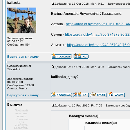
kalilaska
Добавлено: 15 Oct 2018, Mon, 0:11
Заголовок сооб
Вулiцы Адольфа Янушкевiча ў Казахстане:
Астана -
https://orda.of.by/.map/?51.161182,7
Семей -
https://orda.of.by/.map/?50.374979,80
Зарегистрирован:
02.06.2012
Сообщения: 894
Алматы -
https://orda.of.by/.map/?43.267949,
Вернуться к началу
GlobusBelarusi
Добавлено: 15 Oct 2018, Mon, 3:05
Заголовок сооб
Site Admin
kalilaska
, дзякуй.
Зарегистрирован:
06.10.2008
Сообщения: 12168
Откуда: Минск
Вернуться к началу
Валацуга
Добавлено: 15 Feb 2019, Fri, 7:05
Заголовок сообщ
Почётный
искатель
Валацуга писал(а):
новых
объектов
для
nataushka писал(а):
«Глобуса
Беларуси»