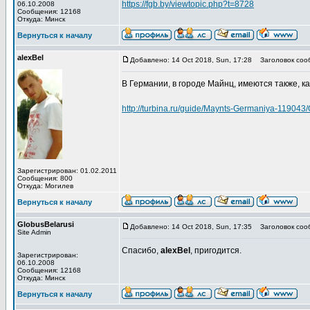
https://fgb.by/viewtopic.php?t=8728
06.10.2008
Сообщения: 12168
Откуда: Минск
Вернуться к началу
alexBel
Добавлено: 14 Oct 2018, Sun, 17:28
Заголовок соо
В Германии, в городе Майнц, имеются также, к
http://turbina.ru/guide/Maynts-Germaniya-119043/
Зарегистрирован: 01.02.2011
Сообщения: 800
Откуда: Могилев
Вернуться к началу
GlobusBelarusi
Добавлено: 14 Oct 2018, Sun, 17:35
Заголовок соо
Site Admin
Спасибо,
alexBel
, пригодится.
Зарегистрирован:
06.10.2008
Сообщения: 12168
Откуда: Минск
Вернуться к началу