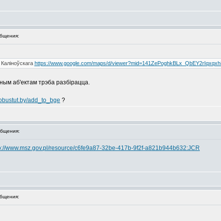
бщения:
 Каліноўскага
https://www.google.com/maps/d/viewer?mid=141ZePoghkBLx_QbEY2rIqxq
жным аб'ектам трэба разбірацца.
globustut.by/add_to_bge
?
бщения:
p://www.msz.gov.pl/resource/c6fe9a87-32be-417b-9f2f-a821b944b632:JCR
бщения: