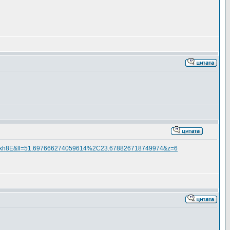
qxqxh8E&ll=51.697666274059614%2C23.678826718749974&z=6