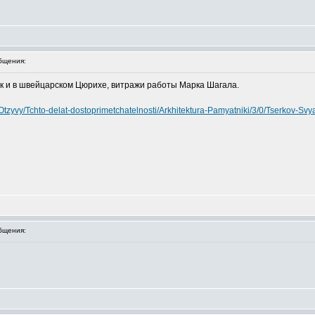
бщения:
ак и в швейцарском Цюрихе, витражи работы Марка Шагала.
Otzyvy/Tchto-delat-dostoprimetchatelnosti/Arkhitektura-Pamyatniki/3/0/Tserkov-S
бщения: