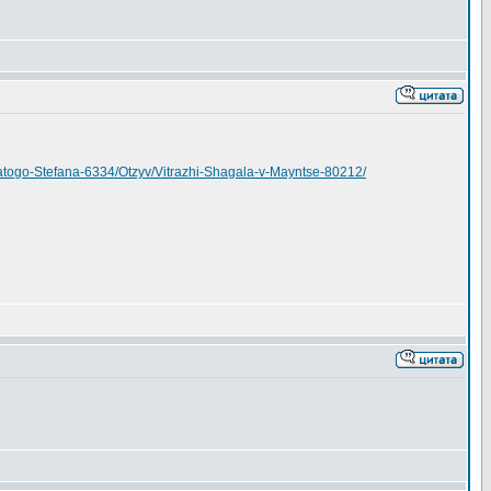
vyatogo-Stefana-6334/Otzyv/Vitrazhi-Shagala-v-Mayntse-80212/