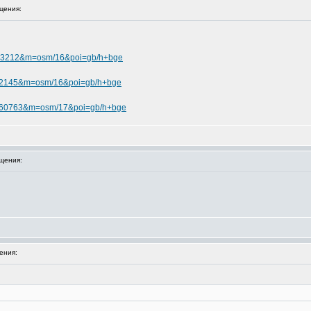
щения:
1.463212&m=osm/16&poi=gb/h+bge
.222145&m=osm/16&poi=gb/h+bge
76.960763&m=osm/17&poi=gb/h+bge
щения:
ения: