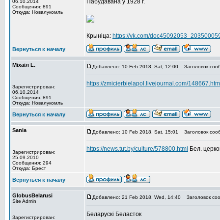
Пабудавана ў 1928 г.
06.10.2014
Сообщения: 891
Откуда: Новалукомль
Крыніца:
https://vk.com/doc45092053_2035000
Вернуться к началу
Мiхаiл L.
Добавлено: 10 Feb 2018, Sat, 12:00
Заголовок соо
https://zmicierbielapol.livejournal.com/148667.htm
Зарегистрирован:
06.10.2014
Сообщения: 891
Откуда: Новалукомль
Вернуться к началу
Sania
Добавлено: 10 Feb 2018, Sat, 15:01
Заголовок соо
https://news.tut.by/culture/578800.html
Бел. церко
Зарегистрирован:
25.09.2010
Сообщения: 294
Откуда: Брест
Вернуться к началу
GlobusBelarusi
Добавлено: 21 Feb 2018, Wed, 14:40
Заголовок соо
Site Admin
Беларускі Беласток
Зарегистрирован: