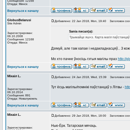
Сообщения: 12168
Откуда: Минск
Вернуться к началу
GlobusBelarusi
Добавлено: 22 Jan 2018, Mon, 19:40
Заголовок соо
Site Admin
Sania писал(а):
Зарегистрирован:
06.10.2008
Трымайце яшчэ. Карта магіл паўстанцаў
Сообщения: 12168
Откуда: Минск
Дзякуй, але там хапае і недакладнасцяў... З ко
Мо хто пачне ўносіць гэтыя магілы праз
http://
Вернуться к началу
Мiхаiл L.
Добавлено: 24 Jan 2018, Wed, 15:39
Заголовок соо
Тут ёсць магілы/помнікі паўстанцаў з Літвы -
htt
Зарегистрирован:
06.10.2014
Сообщения: 891
Откуда: Новалукомль
Вернуться к началу
Мiхаiл L.
Добавлено: 29 Jan 2018, Mon, 18:00
Заголовок соо
Нью-Ёрк. Татарская мячэць.
Зарегистрирован: