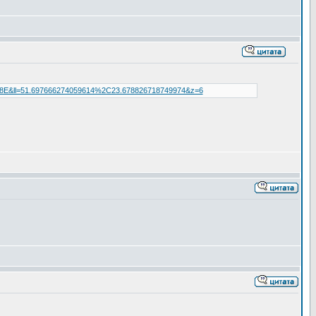
xh8E&ll=51.697666274059614%2C23.678826718749974&z=6