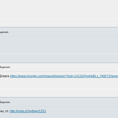
щения:
бщения:
оўскага
https://www.google.com/maps/d/viewer?mid=141ZePoghkBLx_QbEY2rI
бщения:
ы, гл.
http://orda.of.by/bge/1251