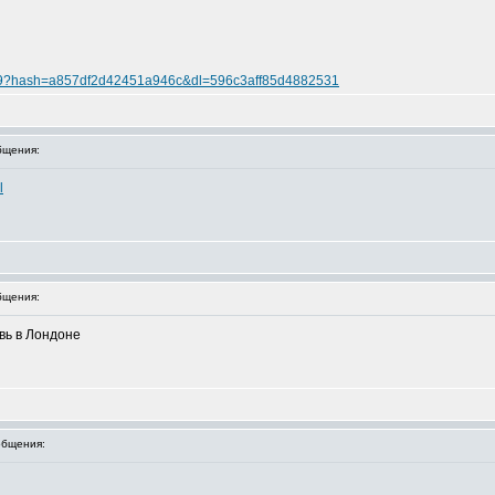
59?hash=a857df2d42451a946c&dl=596c3aff85d4882531
бщения:
l
бщения:
вь в Лондоне
бщения: