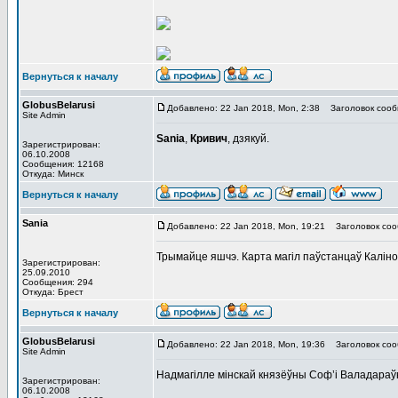
Вернуться к началу
GlobusBelarusi
Добавлено: 22 Jan 2018, Mon, 2:38
Заголовок сооб
Site Admin
Sania
,
Кривич
, дзякуй.
Зарегистрирован:
06.10.2008
Сообщения: 12168
Откуда: Минск
Вернуться к началу
Sania
Добавлено: 22 Jan 2018, Mon, 19:21
Заголовок соо
Трымайце яшчэ. Карта магіл паўстанцаў Калін
Зарегистрирован:
25.09.2010
Сообщения: 294
Откуда: Брест
Вернуться к началу
GlobusBelarusi
Добавлено: 22 Jan 2018, Mon, 19:36
Заголовок соо
Site Admin
Надмагілле мінскай князёўны Соф’і Валадараўн
Зарегистрирован:
06.10.2008