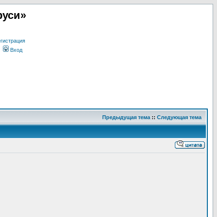
руси»
гистрация
Вход
Предыдущая тема
::
Следующая тема