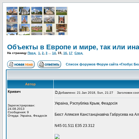
Объекты в Европе и мире, так или ин
На страницу
Пред.
1
,
2
,
3
...
14
,
15
,
16
,
17
След.
Список форумов Форум сайта «Глобус Бе
Автор
Кривич
Добавлено: 21 Jan 2018, Sun, 21:27
Заголовок соо
Украіна, Рэспубліка Крым, Феадосія
Зарегистрирован:
24.08.2013
Сообщения: 9
Бюст Аляксея Канстанцінавіча Габрусева на Ал
Откуда: Украіна, Феадосія
N45 01.511 E35 23.312