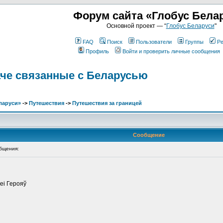
Форум сайта «Глобус Бела
Основной проект — “
Глобус Беларуси
"
FAQ
Поиск
Пользователи
Группы
Ре
Профиль
Войти и проверить личные сообщения
аче связанные с Беларусью
ларуси»
->
Путешествия
->
Путешествия за границей
Сообщение
бщения:
еі Герояў