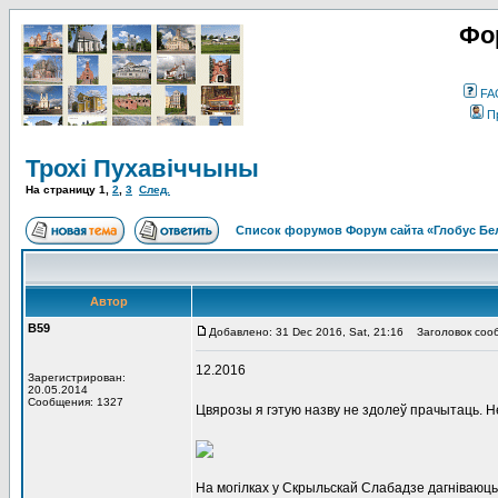
Фо
FA
П
Трохі Пухавіччыны
На страницу
1
,
2
,
3
След.
Список форумов Форум сайта «Глобус Бе
Автор
В59
Добавлено: 31 Dec 2016, Sat, 21:16
Заголовок сооб
12.2016
Зарегистрирован:
20.05.2014
Сообщения: 1327
Цвярозы я гэтую назву не здолеў прачытаць. Н
На могілках у Скрыльскай Слабадзе дагніваюць