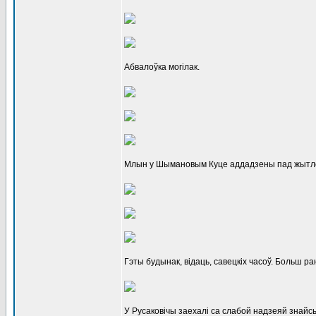
Абвалоўка могілак.
Млын у Шымановым Куце аддадзены пад жытло 
Гэты будынак, відаць, савецкіх часоў. Больш р
У Русаковічы заехалі са слабой надзеяй знайс