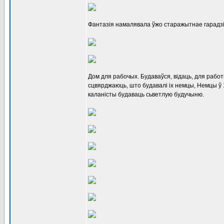
Фантазія намалявала ўжо старажытнае гарадзішч
Дом для рабочых. Будаваўся, відаць, для работ
сцвярджаюць, што будавалі іх немцы, Немцы ў 1930
каланісты будаваць сьветлую будучыню.