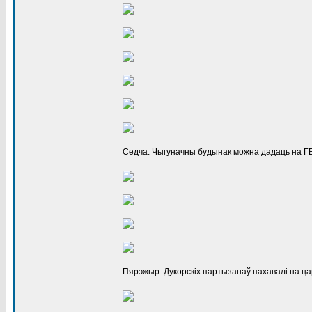
Седча. Чыгуначны будынак можна дадаць на ГБ
Пярэжыр. Дукорскіх партызанаў пахавалі на ца