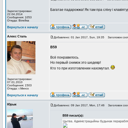
Багатае падарожжа! Як там пра слiну i клавiят
Зарегистрирован:
22.04.2014
Сообщения: 1053
Откуда: Вiлейка
Вернуться к началу
Алекс Сталь
Добавлено: 01 Jan 2017, Sun, 19:35
Заголовок соо
В59
Всё понравилось.
Но первый снимок это шедевр!
Кто то при изготовлении нахомутал.
Зарегистрирован:
07.01.2010
Сообщения: 1503
Откуда: г.Минск
Вернуться к началу
Юрык
Добавлено: 09 Jan 2017, Mon, 17:46
Заголовок сооб
В59 писал(а):
Цытва. Адміністрацыйны будынак перарабля