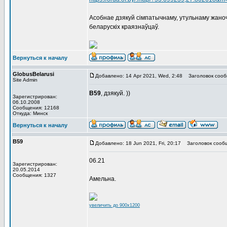
Асобнае дзякуй сімпатычнаму, утульнаму жаноча
беларускіх краязнаўцаў.
Вернуться к началу
GlobusBelarusi
Добавлено: 14 Apr 2021, Wed, 2:48
Заголовок сооб
Site Admin
В59
, дзякуй. ))
Зарегистрирован:
06.10.2008
Сообщения: 12168
Откуда: Минск
Вернуться к началу
В59
Добавлено: 18 Jun 2021, Fri, 20:17
Заголовок сооб
06.21
Зарегистрирован:
20.05.2014
Сообщения: 1327
Амельна.
увеличить до 900x1200