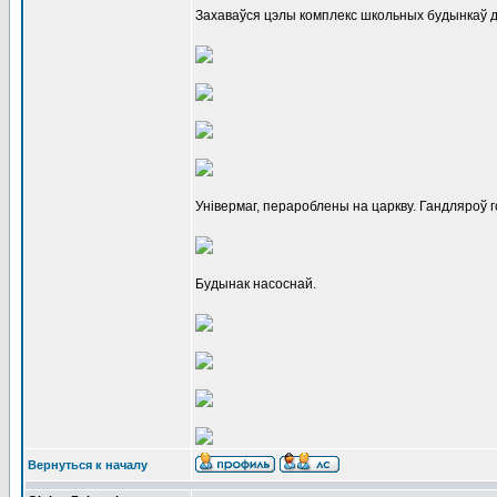
Захаваўся цэлы комплекс школьных будынкаў 
Універмаг, перароблены на царкву. Гандляроў г
Будынак насоснай.
Вернуться к началу