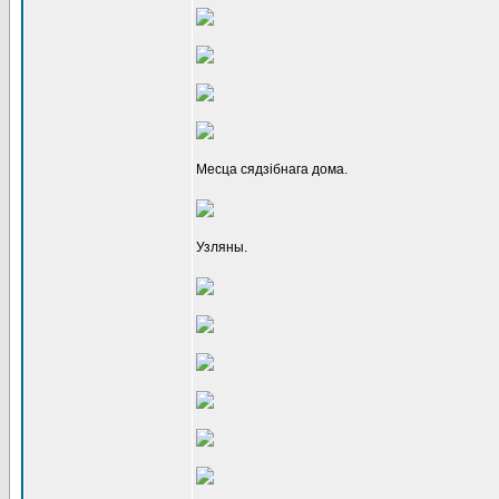
Месца сядзібнага дома.
Узляны.