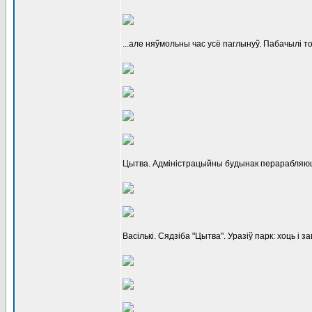
...але няўмольны час усё паглынуў. Пабачылі то
Цытва. Адміністрацыйны будынак перарабляюц
Васількі. Сядзіба "Цытва". Уразіў парк: хоць і 