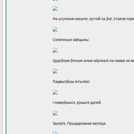
На штучным насыпе, хутчэй за ўсё, стаяла пар
Скляпеньні афіцыны.
Цудоўную ўязную алею абрэзалі па самае не ма
Падвысіўшы інтылект
і памыўшыся, рушылі далей.
Зазер'е. Прыдарожная капліца.