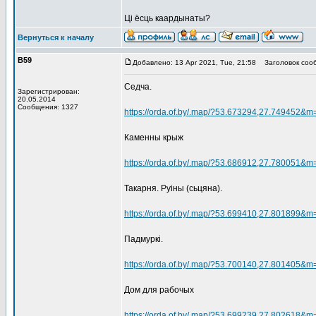
Ці ёсць каардынаты?
Вернуться к началу
В59
Добавлено: 13 Apr 2021, Tue, 21:58
Заголовок соо
Седча.
Зарегистрирован:
20.05.2014
Сообщения: 1327
https://orda.of.by/.map/?53.673294,27.749452&m
Каменны крыж
https://orda.of.by/.map/?53.686912,27.780051&m
Такарня. Руіны (сьцяна).
https://orda.of.by/.map/?53.699410,27.801899&m
Падмуркі.
https://orda.of.by/.map/?53.700140,27.801405&m
Дом для рабочых
https://orda.of.by/.map/?53.699239,27.802618&m