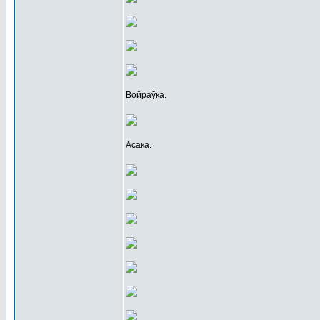
Войраўка.
Асака.