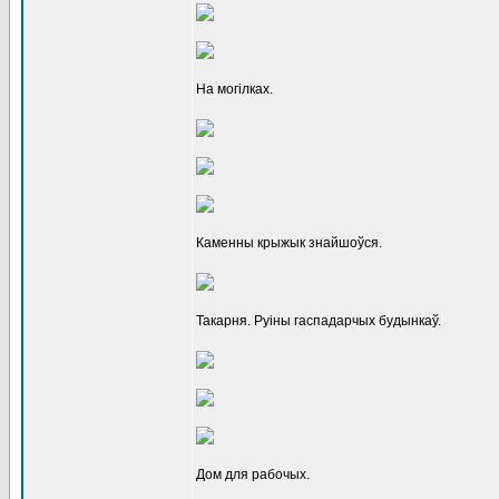
На могілках.
Каменны крыжык знайшоўся.
Такарня. Руіны гаспадарчых будынкаў.
Дом для рабочых.