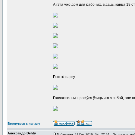
А гэта ўжо дом для рабочых, відаць, канца 19 ст
Рэшткі парку.
Ганчак вельмі прасіўся ўзяць яго з сабой, але
Вернуться к началу
Александр Dehty
Добавлено: 31 Dec 2016, Sat, 22:34
Заголовок соо