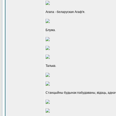
Агапа - беларуская Агаф'я.
Блужа.
Талька.
Станцыйны будынак пабудаваны, відаць, аднач