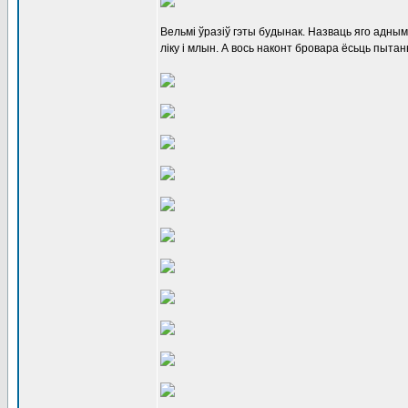
Вельмі ўразіў гэты будынак. Назваць яго адным
ліку і млын. А вось наконт бровара ёсьць пыта