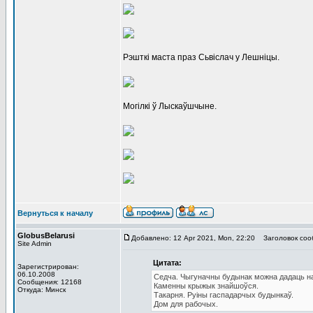
Рэшткі маста праз Сьвіслач у Лешніцы.
Могілкі ў Лыскаўшчыне.
Вернуться к началу
GlobusBelarusi
Добавлено: 12 Apr 2021, Mon, 22:20
Заголовок соо
Site Admin
Цитата:
Зарегистрирован:
06.10.2008
Седча. Чыгуначны будынак можна дадаць на
Сообщения: 12168
Каменны крыжык знайшоўся.
Откуда: Минск
Такарня. Руіны гаспадарчых будынкаў.
Дом для рабочых.