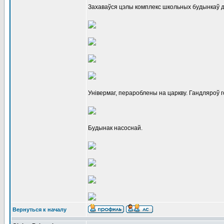
Захаваўся цэлы комплекс школьных будынкаў 
Універмаг, перароблены на царкву. Гандляроў г
Будынак насоснай.
Вернуться к началу