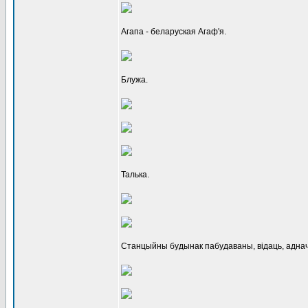
Агапа - беларуская Агаф'я.
Блужа.
Талька.
Станцыйны будынак пабудаваны, відаць, аднач