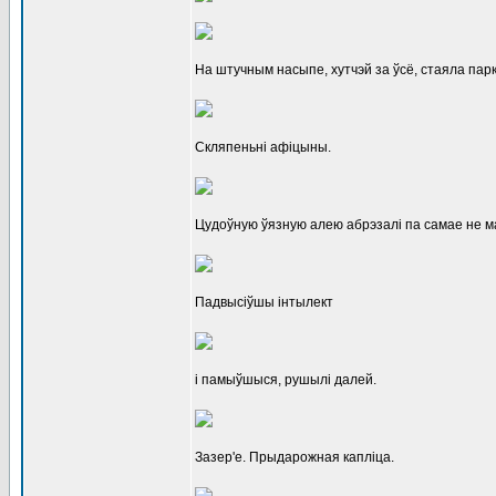
На штучным насыпе, хутчэй за ўсё, стаяла пар
Скляпеньні афіцыны.
Цудоўную ўязную алею абрэзалі па самае не ма
Падвысіўшы інтылект
і памыўшыся, рушылі далей.
Зазер'е. Прыдарожная капліца.