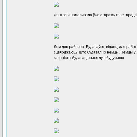
Фантазія намалявала ўжо старажытнае гарадзішч
Дом для рабочых. Будаваўся, відаць, для работ
сцвярджаюць, што будавалі іх немцы, Немцы ў 1930
каланісты будаваць сьветлую будучыню.