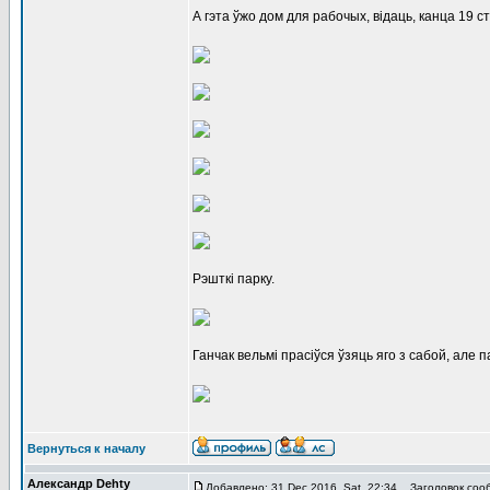
А гэта ўжо дом для рабочых, відаць, канца 19 ст
Рэшткі парку.
Ганчак вельмі прасіўся ўзяць яго з сабой, але
Вернуться к началу
Александр Dehty
Добавлено: 31 Dec 2016, Sat, 22:34
Заголовок соо