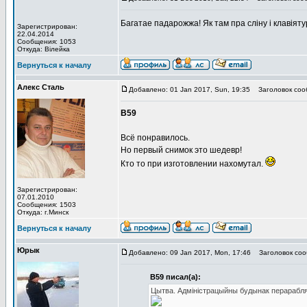
Багатае падарожжа! Як там пра слiну i клавiят
Зарегистрирован:
22.04.2014
Сообщения: 1053
Откуда: Вiлейка
Вернуться к началу
Алекс Сталь
Добавлено: 01 Jan 2017, Sun, 19:35
Заголовок соо
В59
Всё понравилось.
Но первый снимок это шедевр!
Кто то при изготовлении нахомутал.
Зарегистрирован:
07.01.2010
Сообщения: 1503
Откуда: г.Минск
Вернуться к началу
Юрык
Добавлено: 09 Jan 2017, Mon, 17:46
Заголовок сооб
В59 писал(а):
Цытва. Адміністрацыйны будынак перарабля