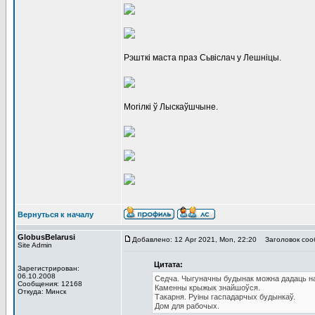
Рэшткі маста праз Сьвіслач у Лешніцы.
Могілкі ў Лыскаўшчыне.
Вернуться к началу
GlobusBelarusi
Добавлено: 12 Apr 2021, Mon, 22:20
Заголовок соо
Site Admin
Цитата:
Зарегистрирован:
06.10.2008
Седча. Чыгуначны будынак можна дадаць на
Сообщения: 12168
Каменны крыжык знайшоўся.
Откуда: Минск
Такарня. Руіны гаспадарчых будынкаў.
Дом для рабочых.