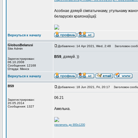
Асобнае дзякуй сімпатычнаму, утульнаму жаноча
беларускіх краязнаўцаў.
Вернуться к началу
GlobusBelarusi
Добавлено: 14 Apr 2021, Wed, 2:48
Заголовок сооб
Site Admin
В59
, дзякуй. ))
Зарегистрирован:
06.10.2008
Сообщения: 12168
Откуда: Минск
Вернуться к началу
В59
Добавлено: 18 Jun 2021, Fri, 20:17
Заголовок сооб
06.21
Зарегистрирован:
20.05.2014
Сообщения: 1327
Амельна.
увеличить до 900x1200