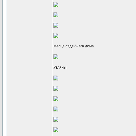
Месца сядзібнага дома.
Узляны.