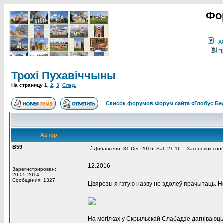
Фо
FA
П
Трохі Пухавіччыны
На страницу
1
,
2
,
3
След.
Список форумов Форум сайта «Глобус Бе
Автор
В59
Добавлено: 31 Dec 2016, Sat, 21:16
Заголовок сооб
12.2016
Зарегистрирован:
20.05.2014
Сообщения: 1327
Цвярозы я гэтую назву не здолеў прачытаць. Н
На могілках у Скрыльскай Слабадзе дагніваюць