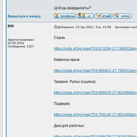
Ці ёсць каардынаты?
Вернуться к началу
В59
Добавлено: 13 Apr 2021, Tue, 21:58
Заголовок соо
Седча.
Зарегистрирован:
20.05.2014
Сообщения: 1327
https://orda.of.by/.map/?53.673294,27.749452&m
Каменны крыж
https://orda.of.by/.map/?53.686912,27.780051&m
Такарня. Руіны (сьцяна).
https://orda.of.by/.map/?53.699410,27.801899&m
Падмуркі.
https://orda.of.by/.map/?53.700140,27.801405&m
Дом для рабочых
https://orda.of.by/.map/?53.699239,27.802618&m