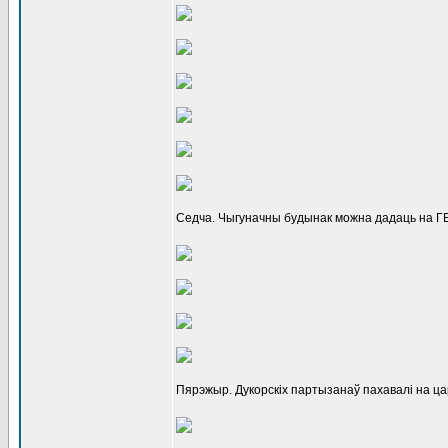
Седча. Чыгуначны будынак можна дадаць на ГБ
Пярэжыр. Дукорскіх партызанаў пахавалі на ца