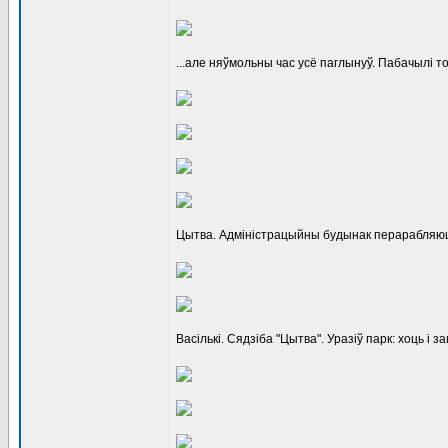
...але няўмольны час усё паглынуў. Пабачылі то
Цытва. Адміністрацыйны будынак перарабляюц
Васількі. Сядзіба "Цытва". Уразіў парк: хоць і 