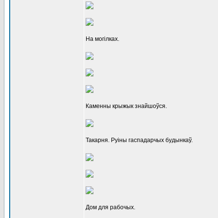
На могілках.
Каменны крыжык знайшоўся.
Такарня. Руіны гаспадарчых будынкаў.
Дом для рабочых.