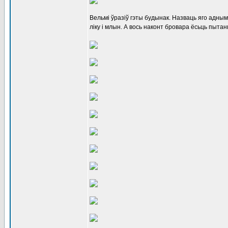
Вельмі ўразіў гэты будынак. Назваць яго адным
ліку і млын. А вось наконт бровара ёсьць пыта