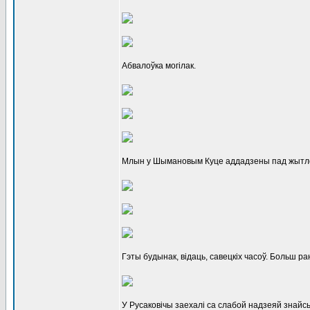
Абвалоўка могілак.
Млын у Шымановым Куце аддадзены пад жытло 
Гэты будынак, відаць, савецкіх часоў. Больш р
У Русаковічы заехалі са слабой надзеяй знайс