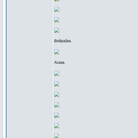
Войраўка.
Асака.