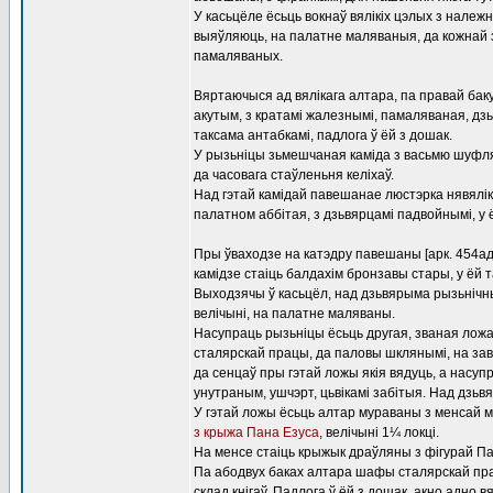
У касьцёле ёсьць вокнаў вялікіх цэлых з належ
выяўляюць, на палатне маляваныя, да кожнай з
памаляваных.
Вяртаючыся ад вялікага алтара, па правай бак
акутым, з кратамі жалезнымі, памаляваная, дзь
таксама антабкамі, падлога ў ёй з дошак.
У рызьніцы зьмешчаная каміда з васьмю шуфля
да часовага стаўленьня келіхаў.
Над гэтай камідай павешанае люстэрка нявялік
палатном аббітая, з дзьвярцамі падвойнымі, у
Пры ўваходзе на катэдру павешаны [арк. 454ад
камідзе стаіць балдахім бронзавы стары, у ёй
Выходзячы ў касьцёл, над дзьвярыма рызьнічны
велічыні, на палатне маляваны.
Насупраць рызьніцы ёсьць другая, званая ложа
сталярскай працы, да паловы шклянымі, на зав
да сенцаў пры гэтай ложы якія вядуць, а насупр
унутраным, ушчэрт, цьвікамі забітыя. Над дзь
У гэтай ложы ёсьць алтар мураваны з менсай 
з крыжа Пана Езуса
, велічыні 1¼ локці.
На менсе стаіць крыжык драўляны з фігурай П
Па абодвух баках алтара шафы сталярскай пра
склад кнігаў. Падлога ў ёй з дошак, акно адно в