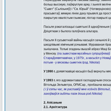
Перабудова закранула таксама званіцу: зьмян
больш высокую, паўкруглую арку, і зьнялі вел
”Сьвет” (Сьлізьняў) і ”Св. Юрый” (Чэтверцінскіх
прасьветаў, мяккую лінію даху прывялі да про
пакрытую хвалістым гзымсам; ліхтар пакрылі 
Пасьля рэкаталізацыі сьвятыні й аднаўленьня ў 
Дзіцяткам з былога галоўнага альтара.
Пасьля ІІ сусьветнай вайны касьцёл зачынілі й
шкодлівымі хімічнымі рэчывамі. Мураваная бр
зьнішчана. Толькі згаданы вышэй абраз Маці Бо
у Менску.
(па зьвесткам музэйных супрцоўнікаў
СтараДзявяткавічах, у 1975г., а касьсёл у Нова
потым - у вясковы сьметнік /рэд. Nikolai)
У 1990 г.
дзявяткавіцкі касьцёл быў вернуты мя
У 1993 г.
яго адрэмантавалі гаспадарчым спосаб
Вітольда Зельветра, OFMCap., пробашча касьцёл
( і ў гэты час, як распавёў мне ксёндз Вітоль
захоўваўся зьбіты паіж доша рэд.Nikolai)
2. Апісаньне
2.1. Архітэктура