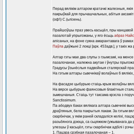
Перад вялікім алтаром кратачкі жалезныя, які
пакрыўкай для прычашчальных, абітыя аксаміта
(оф'і) С.(ьлізень).
Прайшоўшы праз увесь касьцёл, пры канцаво
пазалотай упрыгожаны, у яго ёсьць
абраз Най
апісаных, на фоне сукна амарантавага ў рама
Паўла
даўжыні 2 локці [арк. 453адв.], у такіх жа
Алтар гэты мае два слупы з гзымсамі, на мен
пазалочанае, належна акутае і ўнутры прыгож
Градусы ўзьнёслыя падвойныя сталярскай пра
На гэтым алтары сьвечнікаў волаўных 6 вялікіх,
На фасадзе цыбурыю стаіць крыж волаўны вялік
На вярсе цыбурыю фаянсовыя блакітныя стаяць ва
зьмешчаныя. Стаіць тут таксама крэсла з поруч
Sanctissimum.
Па абодвух баках вялікага алтара сьвечнікі выс
драўляныя, бела пакрытыя лакам. За гэтым вял
скарбнічак, у якім раней складаліся келіхі, па
разьбянога дзюца, са сьцяжком (ужыванага да рэ
улезшы ў касьцёл, гэты скарбнічак адбілі і рэчы
1. Пацэра срэбная пазалочаная – 1.