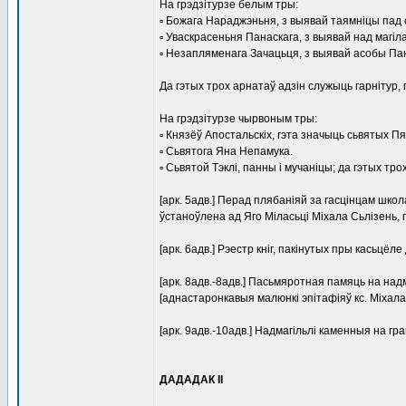
На грэдзітурзе белым тры:
▫ Божага Нараджэньня, з выявай таямніцы пад 
▫ Уваскрасеньня Панаскага, з выявай над магі
▫ Незапляменага Зачацьця, з выявай асобы Па
Да гэтых трох арнатаў адзін служыць гарнітур, 
На грэдзітурзе чырвоным тры:
▫ Князёў Апостальскіх, гэта значыць сьвятых Пя
▫ Сьвятога Яна Непамука.
▫ Сьвятой Тэклі, панны і мучаніцы; да гэтых трох
[арк. 5адв.] Перад плябаніяй за гасцінцам шко
ўстаноўлена ад Яго Міласьці Міхала Сьлізень, п
[арк. 6адв.] Рэестр кніг, пакінутых пры касьцёле
[арк. 8адв.-8адв.] Пасьмяротная памяць на на
[аднастаронкавыя малюнкі эпітафіяў кс. Міхала 
[арк. 9адв.-10адв.] Надмагільлі каменныя на грам
ДАДАДАК II