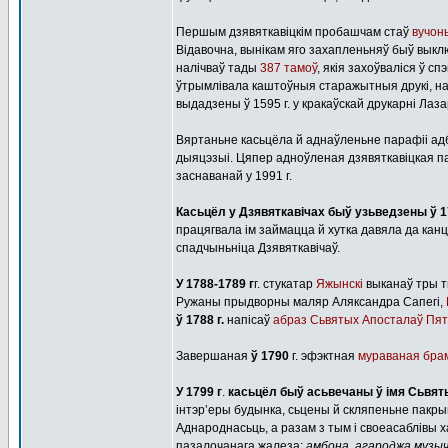
Першым дзявяткавіцкім пробашчам стаў
вучоны
Відавочна, вынікам яго захапленьняў быў выключ
налічваў тады
387 тамоў
, якія захоўваліся ў с
ўтрымлівала каштоўныя старажытныя друкі, н
выдадзены ў 1595 г. у кракаўскай друкарні Лаз
Вяртаньне касьцёла й аднаўленьне парафіі адб
дыяцэзыі. Цяпер адноўленая дзявяткавіцкая п
заснаванай у 1991 г.
Касьцёл у Дзявяткавічах быў узьведзены ў 17
працягвала ім займацца й хутка давяла да канц
спадчыньніца Дзявяткавічаў.
У 1788-1789 г
г. стукатар
Яжынскі
выканаў тры 
Ружаны прыдворны маляр Аляксандра Сапегі,
ў 1788 г.
напісаў
абраз Сьвятых Апосталаў Пят
Завершаная
ў 1790
г. эфэктная
мураваная бра
У 1799 г
.
касьцёл быў асьвечаны ў імя Сьвят
інтэр’еры будынка, сьцены й скляпеньне пакры
Аднароднасьць, а разам з тым і своеасаблівы 
пазалочанага жалеза:
амбона, агароджа музыч