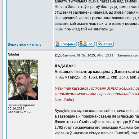
арнату, тытульная сцэна паказана над зямлёй, 
Новага Запаветаў з рагоў багацьця; зямны час 
студзеня) засланены крыжам, ад якога прамяні 
На пярэдняй частцы рызы намалявана сонца, лі
вышыні, каб асьвятліць тых, хто жыве ў цемры
іншы прыклад той жа кампазыцыі.
Вернуться к началу
Nikolai
Добавлено: 08 Oct 2025, Wed, 13:33
Заголовок соо
ДАДАДАК I
Апісаньне і інвэнтар касьцёла ў Дзявяткавіча
НГАБ у Гародні, ф. 1663, воп. 1, спр. 1540, арк. 
Інвэнтар касьцёла і плябаніі дзявятковіцкай
каноьнікам смаленскім, і пры генеральнай візы
[арк. 2адв.]
Зарегистрирован:
06.10.2017
Будаўніцтва мураванага касьцёла пачалося на с
Сообщения: 179
а завершана й прафінансавана яе міласьцю пан
Дзявяткавічы Сьлізьняў, што знаходзіцца ў С
1792 году, і асьвечаны яго міласьцю Адамам Кл
чэрвеня ў нядзелю сёмую пасьля Сьвятаў, пад 