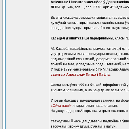
Апісаньне і інвэнтар касьцёла ў Дзявятковіча
ЛГіВА, ф. 694, воп. 1, спр. 3776, арк. 452адв.–4
Візыта касьцёла рымска-каталіцкага парафіяльн
духоўнай кансысторыі, пасьля калегіяльнага ў
паводле інструкцыі, прысланай з гэтым указам 
Касьцёл дзявяткавіцкі парафіяльны,
клясы N.
А). Касьцёл парафіяльны рымска-каталіцкі дзявя
унутр цалкам маляваньнем упрыгожаны, атынкав
падкаморзінай слонімскай, у форме авальнай з
локцяў які мае, у спадчыне рода Сьлізьняў, на
У годзе 1799 кансэкраваны Яго Міласьцю Адама
сьвятых Апосталаў Пятра і Паўла
.
Фасад касьцёла аббіты бляхай, афарбаванай у 
яблыкам бляшаным, а на баку дзьве вазы бляш
У гэтым фасадзе зьмешчаная званічка, на фра
«Ойча наш!»
літары гэтыя пазалочаныя.
На даху над прэзьбітэрыюмам крыж жалезны з
Уваходзячы ў касьцёл, дзьверы падвойныя ўшчэр
засоўкамі, звонку двума ручкамі з латуні.