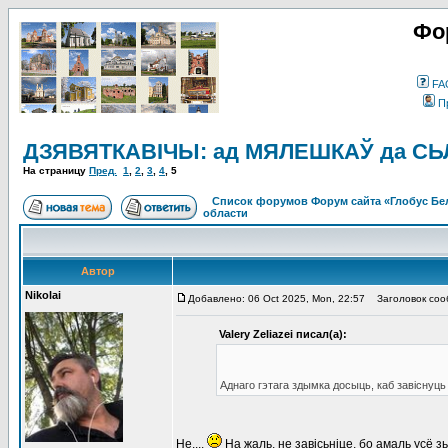
Фо
FA
П
ДЗЯВЯТКАВІЧЫ: ад МЯЛЕШКАЎ да СЬЛІЗ
На страницу
Пред.
1
,
2
,
3
,
4
,
5
Список форумов Форум сайта «Глобус Бе
области
Автор
Nikolai
Добавлено: 06 Oct 2025, Mon, 22:57
Заголовок соо
Valery Zeliazei писал(а):
Аднаго гэтага здымка досыць, каб завіснуць
Не....
На жаль, не завісьніце, бо амаль усё 