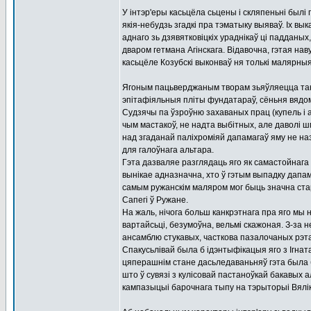
У інтэр'еры касьцёла сьцены і скляпеньні былі
якія-небудзь згадкі пра тэматыку выяваў. Іх вы
аднаго зь дзявятковіцкіх ураднікаў ці падданых
дваром гетмана Агінскага. Відавочна, гэтая нав
касьцёле Козубскі выконваў ня толькі малярны
Ягоным пацьверджаным творам зьяўляецца такс
эпітафіяльныя пліты фундатараў, сёньня вядомы
Судзячы па ўзроўню захаваных прац (купель і а
чым мастакоў, не надта выбітных, але даволі 
над згаданай паліхроміяй дапамагаў яму не наз
для галоўнага альтара.
Гэта дазваляе разглядаць яго як самастойнага т
вынікае адназначна, хто ў гэтым выпадку дапама
самым ружанскім маляром мог быць значна ста
Сапегі ў Ружане.
На жаль, нічога больш канкрэтнага пра яго мы 
вартайсьці, безумоўна, вельмі скажоная. З-за
ансамблю стукавых, часткова пазалочаных рэтаб
Спакусьлівай была б ідэнтыфікацыя яго з Ігната
цяперашнім стане дасьледаваньняў гэта была б
што ў сувязі з кулісовай пастаноўкай бакавых
кампазыцыі барочнага тыпу на тэрыторыі Вялік