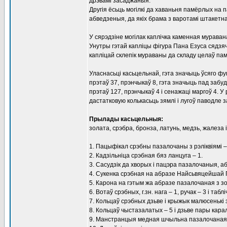
дрэвамі засаджаныя.
Другія ёсьць могілкі да хаваньня памёрлых на
абведзеныя, да якіх брама з варотамі штакетн
У сярэдзіне могілак каплічка каменная мурава
Унутры гэтай капліцы фігура Пана Езуса сядзя
капліцай склепік мураваны да складу целаў пам
Уласнасьці касьцельнай, гэта значыць ўсяго фун
прэтаў 37, прэнчыкаў 8, гэта значыць пад забудо
прэтаў 127, прэнчыкаў 4 і сенажаці маргоў 4. У
дастатковую колькасьць зямлі і лугоў паводле з
Прылады касьцельныя:
золата, срэбра, бронза, латунь, медзь, жалеза і 
1. Пацыфікал срэбны пазалочаны з рэліквіямі –
2. Кадзільніца срэбная бяз ланцуга – 1.
3. Сасудзік да хворых і пацэра пазалочаныя, а
4. Сукенка срэбная на абразе Найсьвяцейшай П
5. Карона на гэтым жа абразе пазалочаная з зо
6. Вотаў срэбных, г.зн. нага – 1, ручак – 3 і таблі
7. Кольцаў срэбных дзьве і крыжык малюсенькі з
8. Кольцаў чыстазалатых – 5 і дзьве пары кара
9. Манстранцыя медная шчыльна пазалочаная 