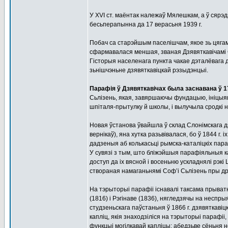
У XVІ ст. маёнтак належаў Мялешкам, а ў сярэдз
бесьперапынна да 17 верасьня 1939 г.
Побач са старэйшым паселішчам, якое зь цягам
сфармавалася меншая, званая Дзявяткавічамі 
Гісторыя населенага пункта чакае дэталёвага 
зьнішчэньне дзявяткавіцкай рэзыдэнцыі.
Парафія ў Дзявяткавічах была заснавана ў 1
Сьлізень, якая, завяршаючы фундацыю, ініцыя
шпіталя-прытулку й школы, і вылучыла сродкі 
Новая ўстанова ўвайшла ў склад Слонімскага д
вернікаў), яна хутка разьвівалася, бо ў 1844 г. 
дадзеныя аб колькасьці рымска-каталіцкіх па
У сувязі з тым, што бліжэйшыя парафіяльныя к
доступ да іх вясной і восеньню ускладнялі рэкі
створаная намаганьнямі Соф’і Сьлізень пры др
На тэрыторыі парафіі існавалі таксама прыватн
(1816) і Рэгінаве (1836), нягледзячы на несп
студзеньскага паўстаньня ў 1866 г. дзявяткаві
капліц, якія знаходзіліся на тэрыторыі парафіі
функцыі могілкавай капліцы; абедзьве сёньня н