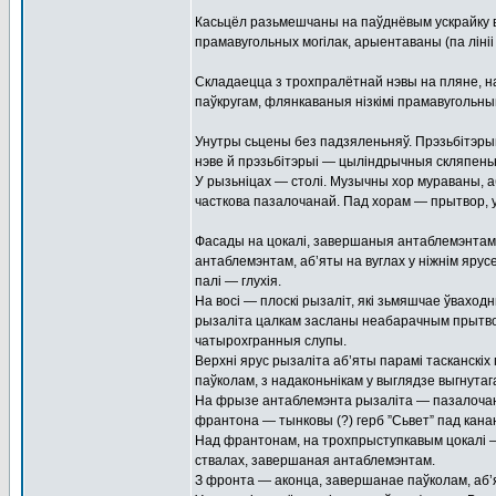
Касьцёл разьмешчаны на паўднёвым ускрайку вёс
прамавугольных могілак, арыентаваны (па лініі
Складаецца з трохпралётнай нэвы на пляне, на
паўкругам, флянкаваныя нізкімі прамавугольнымі
Унутры сьцены без падзяленьняў. Прэзьбітэры
нэве й прэзьбітэрыі — цыліндрычныя скляпеньн
У рызьніцах — столі. Музычны хор мураваны, аб
часткова пазалочанай. Пад хорам — прытвор, у 
Фасады на цокалі, завершаныя антаблемэнтам.
антаблемэнтам, аб’яты на вуглах у ніжнім ярусе
палі — глухія.
На восі — плоскі рызаліт, які зьмяшчае ўвахо
рызаліта цалкам засланы неабарачным прытвор
чатырохгранныя слупы.
Верхні ярус рызаліта аб’яты парамі тасканскі
паўколам, з надаконьнікам у выглядзе выгнутаг
На фрызе антаблемэнта рызаліта — пазалоча
франтона — тынковы (?) герб ”Сьвет” пад кана
Над франтонам, на трохпрыступкавым цокалі — 
ствалах, завершаная антаблемэнтам.
З фронта — аконца, завершанае паўколам, аб’я