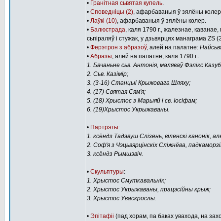
•
Гранітная сьвятая купель
.
•
Споведніцы (2)
, афарбаваныя ў зялёны колер
•
Лаўкі (10)
, афарбаваныя ў зялёны колер.
•
Балюстрада
, каля 1790 г., жалезнае, кавана
сьпіраляў і стужак, у дзьвярцях манаграма ZS 
•
Ферэтрон з абразоў
, алей на палатне:
Найсьв
•
Абразы
, алей на палатне, каля 1790 г.:
1. Бачаньне сьв. Антонія, маляваў Фэлікс Казуб
2. Сьв. Казімір;
3. (3-16) Станцыі Крыжовага Шляху;
4. (17) Святая Сям'я;
5. (18) Хрыстос з Марыяй і св. Іосіфам;
6. (19)Хрыстос Укрыжаваны.
•
Партрэты
:
1. ксёндз Тадэвуш Слізень, віленскі канонік, ал
2. Соф'я з Чэцьвярцінскіх Сліжнёва, падкаморз
3. ксёндз Рымшэвіч.
•
Скульптуры
:
1. Хрыстос Смуткавальнік;
2. Хрыстос Укрыжаваны, працэсійны крыж;
3. Хрыстос Уваскрослы.
•
Эпітафіі
(пад хорам, па баках увахода, на за