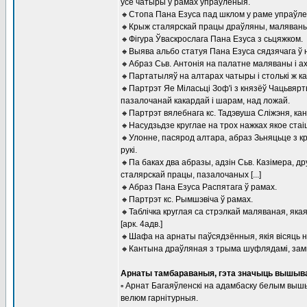
усе чатыры ў рамах упраўленыя.
🔸Стопа Пана Езуса пад шклом у раме упраўле
🔸Крыж сталярскай працы драўляны, маляваны, 
🔸Фігура Ўваскрослага Пана Езуса з сьцяжком.
🔸Выява альбо статуя Пана Езуса сядзячага ў 
🔸Абраз Сьв. Антонія на палатне маляваны і а
🔸Партатыляў на алтарах чатыры і столькі ж ка
🔸Партрэт Яе Міласьці Зоф'і з князёў Чацьвяр
пазалочанай какардай і шарам, над ложай.
🔸Партрэт вялебнага кс. Тадэвуша Сліжэня, кано
🔸Насудзьдзе круглае на трох нажках якое стаі
🔸Улонне, пасярод алтара, абраз Зьняцьце з к
рукі.
🔸Па баках два абразы, адзін Сьв. Казімера, д
сталярскай працы, пазалочаных [...]
🔸Абраз Пана Езуса Распятага ў рамах.
🔸Партрэт кс. Рымшэвіча ў рамах.
🔸Таблічка круглая са стрэлкай маляваная, як
[арк. 4адв.]
🔸Шафа на арнаты паўсядзённыя, якія вісяць на
🔸Кантына драўляная з трыма шуфлядамі, замк
Арнаты тамбараваныя, гэта значыць вышыв
▫ Арнат Багаяўленскі на адамбаску белым вышыв
велюм гарнітурныя.