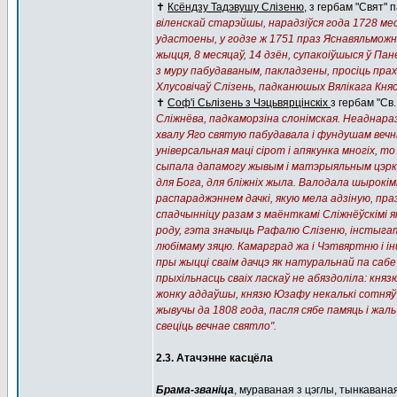
✝️
Ксёндзу Тадэвушу Слізеню
, з гербам "Свят" 
віленскай старэйшы, нарадзіўся года 1728 меся
удастоены, у годзе ж 1751 праз Яснавяльможна
жыцця, 8 месяцаў, 14 дзён, супакоіўшыся ў Па
з муру пабудаваным, пакладзены, просіць прахо
Хлусовічаў Слізень, падканюшых Вялікага Кня
✝️
Соф'і Сьлізень з Чэцьвярцінскіх
з гербам "Св
Сліжнёва, падкаморзіна слонімская. Неаднараз
хвалу Яго святую пабудавала і фундушам вечн
універсальная маці сірот і апякунка многіх, т
сыпала дапамогу жывым і матэрыяльным цэрквам
для Бога, для бліжніх жыла. Валодала шырокімі
распараджэннем дачкі, якую мела адзіную, праз
спадчынніцу разам з маёнткамі Сліжнёўскімі я
роду, гэта значыць Рафалю Слізеню, інстыгат
любімаму зяцю. Камарград жа і Чэтвяртню і інш
пры жыцці сваім дачцэ як натуральнай па саб
прыхільнасць сваіх ласкаў не абяздоліла: кня
жонку аддаўшы, князю Юзафу некалькі сотняў 
жывучы да 1808 года, пасля сябе памяць і жаль
свеціць вечнае святло".
2.3. Атачэнне касцёла
Брама-званіца
, мураваная з цэглы, тынкавана