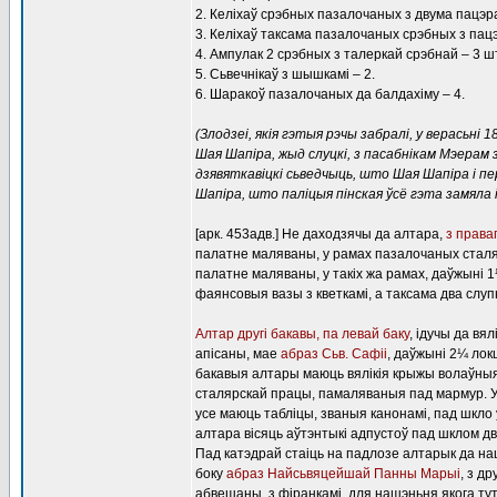
2. Келіхаў срэбных пазалочаных з двума пацэра
3. Келіхаў таксама пазалочаных срэбных з пацэ
4. Ампулак 2 срэбных з талеркай срэбнай – 3 шт
5. Сьвечнікаў з шышкамі – 2.
6. Шаракоў пазалочаных да балдахіму – 4.
(Злодзеі, якія гэтыя рэчы забралі, у верасьні
Шая Шапіра, жыд слуцкі, з пасабнікам Мэерам з
дзявяткавіцкі сьведчыць, што Шая Шапіра і пе
Шапіра, што паліцыя пінская ўсё гэта замяла і 
[арк. 453адв.] Не даходзячы да алтара,
з права
палатне маляваны, у рамах пазалочаных сталяр
палатне маляваны, у такіх жа рамах, даўжыні 1¼
фаянсовыя вазы з кветкамі, а таксама два слуп
Алтар другі бакавы, па левай баку
, ідучы да вя
апісаны, мае
абраз Сьв. Сафіі
, даўжыні 2¼ локц
бакавыя алтары маюць вялікія крыжы волаўныя,
сталярскай працы, памаляваныя пад мармур. 
усе маюць табліцы, званыя канонамі, пад шкло 
алтара вісяць аўтэнтыкі адпустоў пад шклом дв
Пад катэдрай стаіць на падлозе алтарык да наш
боку
абраз Найсьвяцейшай Панны Марыі
, з др
абвешаны, з фіранкамі, для нашэньня якога ту