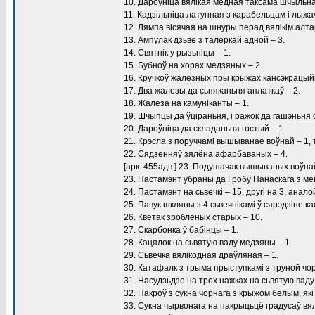
10. Дароўніца вялікая медная таксама шчыльна
11. Кадзільніца латунная з карабельцам і лыжач
12. Лямпа вісячая на шнуры перад вялікім алт
13. Ампулак дзьве з талеркай адной – 3.
14. Святнік у рызьніцы – 1.
15. Бубноў на хорах медзяных – 2.
16. Кручкоў жалезных пры крыжах кансэкрацыйн
17. Два жалезы да сьпяканьня аплаткаў – 2.
18. Жалеза на камуніканты – 1.
19. Шчыпцы да ўціраньня, і ражок да гашэньня с
20. Дароўніца да складаньня гостый – 1.
21. Крэсла з поруччамі вышыванае воўнай – 1,
22. Сядзенняў зялёна афарбаваных – 4.
[арк. 455адв.] 23. Подушачак вышываных воўнай
23. Пастамэнт убраны да Гробу Панаскага з ме
24. Пастамэнт на сьвечкі – 15, другі на 3, аналой
25. Павук шкляны з 4 сьвечнікамі ў сярэдзіне к
26. Кветак зробленых старых – 10.
27. Скарбонка ў бабінцы – 1.
28. Кацялок на сьвятую ваду медзяны – 1.
29. Сьвечка вялікодная драўляная – 1.
30. Катафалк з трыма прыступкамі з труной чор
31. Насудзьдзе на трох нажках на сьвятую ваду 
32. Пакроў з сукна чорнага з крыжом белым, як
33. Сукна чырвонага на пакрыцьцё градусаў вялі