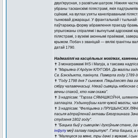
двух'ярусная, з развітым шатром. Ніжняя част
убраны тасканскімі пілястрамі, якія падтрымлі
сцёкамі, на вуглах узяты канеліраванымі піля
тынковай дэкарацыі. У франтальнай і тыльнай 
паўтараюць форму абрамлення праезду брамы;
упрыгожаны спіралямі і выгнутымі адрэзкамі кар
пілястрамі, з вузкімі аконнымі праёмамі, зав
крыжом. Побач з званіцай — вялікі гранітны валу
датай 1790.
Надмагіллі на касцёльных могілках, каменны
✝️ З монаграмамі ІHS і Maryja, а таксама надпіса
✝️
”Марыяна д’Ардуэн КЛУГОВА. Да магілы гадо
Св. Бэнэдыкта, пакінула. Памерла году 1789 дн
✝️
”Году 1798 дня 7 сьнежня. Пяцьдзесят два га
сябру чалавечнасьці. Няхай сьвяціць нябеснае 
вечны спакой, хто нам скажа”.
✝️ З надпісам:
”Тэрэза СЯМАШКОЎНА, шляхетнага 
заплаціла. Уздыхнуўшы каля чужой магілы, чал
✝️ З надпісам:
”Феліцыяна з ПРУШЫНСКІХ ЛЯНКЕ
пасьля адпраўленай актавы Бязгрэшнага Зачац
студзеня 1802 году".
✝️
"Бацька быў у сьвецкім і духоўным стане, 
інфулу
меў галаву пакрытую*. Гэта бацька, а 
✝️
"Малецеся за мяне, тры дачкі з мужамі, і сы