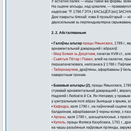
У астатніх палёх — нішы такой жа формы. Вокн
На сьцяне апсыды, над цокалем, — прамавуго
надпісам: ”Р. 1786 ГЭТА | КАСЬЦЁЛ [sіc]
Дахі пакрыты бляхай: нэва й прэзьбітэрый — н
двухсхільнымі зь перпендыкулярна скрыжаваны
2. 2. Абсталяваньне
•
Галоўны альтар
працы Яжынскага
, 1789 г.,
арнамэнтальнай дэкарацыяй і абразоў:
-
Маці Божая зь Дзіцяткам
, пачатак XVІІІ ст.,
-
Сьвятыя Пётар і Павал
, алей на палатне, пр
першапачатковага, напісанага ў 1788 г. Паўла
-
Табернакулюм
, драўляны, афарбаваны ў белы
паваротным тронам.
•
Бакавыя альтары (2)
, працы Яжынскага, 1789
стукавай арнамэнтальнай дэкарацыяй і, верагод
Надзеяй і Любов’ю й Св. Ян Непамук; у правым
у цэнтральным полі абраз Зьняцьце з крыжа, ал
•
Кафедра
, каля 1790 г., на паўночнай сьцяне 
балдахінам, афарбаваная ў чорны колер, з па
•
Арганы
, каля 1790 г., шасьцігалосныя, з пра
•
Купель
, працы Фэлікса Казубскага, 1791 г., др
на чашы разьбяныя лаўровыя гірлянды, акруж