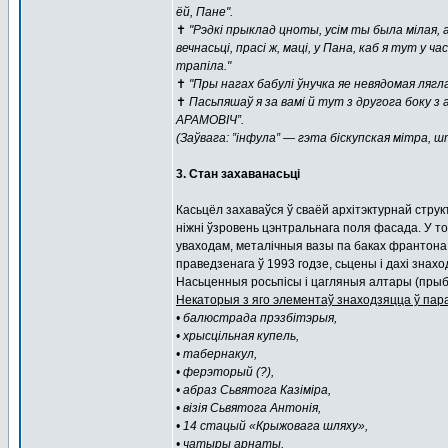
ёй, Пане".
✝️
"Рэдкі прыклад цноты, усім ты была мілая, 
вечнасьці, прасі ж, маці, у Пана, каб я тут у
трапіла."
✝️
"Пры нагах бабулі ўнучка яе невядомая ля
✝️
Пасьпяшаў я за вамі й тут з другога боку з 
АРАМОВІЧ”.
(Заўвага: ”інфула” — гэта біскупская мітра, 
3. Стан захаванасьці
Касьцёл захаваўся ў сваёй архітэктурнай стру
ніжні ўзровень цэнтральнага поля фасада. У т
уваходам, металічныя вазы па баках франтона
праведзенага ў 1993 годзе, сьцены і дахі знах
Насьценныя росьпісы і цагляныя алтары (прыбр
Некаторыя з яго элементаў знаходзяцца ў пар
• балюстрада прэзбітэрыя,
• хрысцільная купель,
• табернакул,
• ферэторый (?),
• абраз Сьвятога Казіміра,
• візія Сьвятога Антонія,
• 14 стацый «Крыжовага шляху»,
• чатыры арнаты,