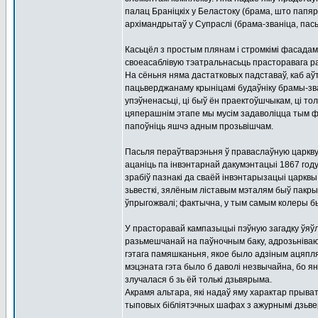
палац Браніцкіх у Беластоку (брама, што папя
архімандрытаў у Супраслі (брама-званіца, пась
Касьцёл з простым плянам і стромкімі фасадам
своеасаблівую тэатральнасьць прасторавага ра
На сёньня няма дастатковых падставаў, каб аў
пацьверджанаму крыніцамі будаўніку брамы-зван
упэўненасьці, ці быў ён праектоўшчыкам, ці то
цяперашнім этапе мы мусім задаволіцца тым фак
папоўніць яшчэ адным прозьвішчам.
Пасьля пераўтварэньня ў праваслаўную царкву
ацаніць па інвэнтарнай дакумэнтацыі 1867 году
зрабіў пазнакі да сваёй інвэнтарызацыі царкв
зьвесткі, зялёным ліставым мэталям быў пакрыт
ўпрыгожвалі; фактычна, у тым самым колеры 
У прасторавай кампазыцыі пэўную загадку ўяў
разьмешчанай на паўночным баку, адрозьніваю
гэтага памяшканьня, якое было адзіным ацяпл
мэцэната гэта было б даволі незвычайна, бо ян
злучалася б зь ёй толькі дзьвярыма.
Акрамя альтара, які надаў яму характар ​​прыва
тыповых бібліятэчных шафах з ажурнымі дзьвер