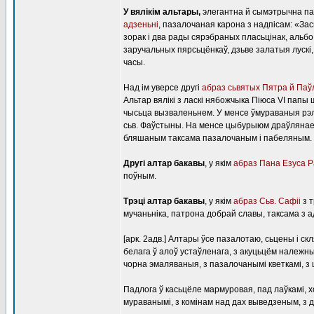
У вялікім альтары,
элегантна й сымэтрычна па
адзеньні
, пазалочаная карона з надпісам: «Зас
зорак і два рады сярэбраных пласьцінак, альбо 
заручальных пярсьцёнкаў, дзьве залатыя лускі,
часы.
Над ім уверсе другі
абраз сьвятых Пятра й Па
Альтар вялікі з ласкі нябожчыка Піюса VІ пап
чысьца вызваленьнем. У менсе ўмураваныя рэлікв
сьв. Фаўстыны. На менсе цыбурыюм драўлянае,
бляшаным таксама пазалочаным і пабеляным.
Другі алтар бакавы
, у якім
абраз Пана Езуса Р
поўным.
Трэці алтар бакавы
, у якім
абраз Сьв. Сафіі
з т
мучаньніка, патрона добрай славы, таксама з 
[арк. 2адв.] Алтары ўсе пазалотаю, сьцены і с
белага ў алоў устаўленага, з акуцьцём належны
чорна эмаляваныя, з пазалочанымі кветкамі, з
Падлога ў касьцёле мармуровая, пад лаўкамі, х
мураванымі, з комінам над дах выведзеным, з 