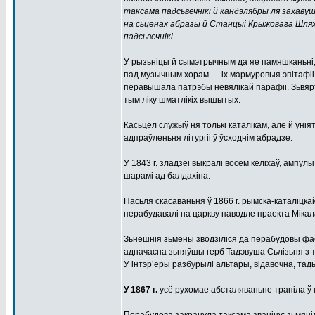
таксама падсьвечнікі й кандэлябры ля захаву
на сьценах абразы й Станцыі Крыжовага Шлях
падсьвечнікі.
У рызьніцы й сымэтрычным да яе памяшканьні,
пад музычным хорам — іх мармуровыя эпітафіі
перавышала патрэбы невялікай парафіі. Зьвярта
тым ліку шматлікіх вышытых.
Касьцёл служыў ня толькі каталікам, але й унія
адпраўленьня літургіі ў ўсходнім абрадзе.
У 1843 г. зладзеі выкралі восем келіхаў, ампу
шарамі ад балдахіна.
Пасьля скасаваньня ў 1866 г. рымска-каталіцкай
перабудавалі на царкву паводле праекта Мікалая
Зьнешнія зьмены зводзіліся да перабудовы фа
адначасна зьняўшы герб Тадэвуша Сьлізьня з ты
У інтэр’еры разбурылі альтары, відавочна, тады
У 1867 г.
усё рухомае абсталяваньне трапіла ў к