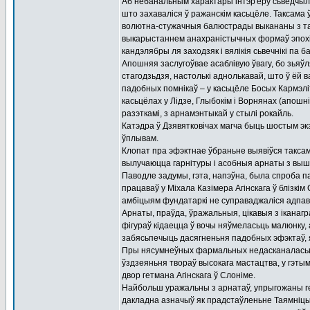
Аб небанальным характары інтэр'еру сьведчыла
што захаваліся ў ражанскім касьцёле. Таксама 
волютна-стужачныя балюстрады выкананы з так
выкарыстаннем анахраністычных формаў эпохі 
кандэлябры ля заходзяк і вялікія сьвечнікі па 
Апошняя заслугоўвае асаблівую ўвагу, бо зьяўл
стагодзьдзя, настолькі аднолькавай, што ў ёй 
падобных помнікаў – у касьцёле Босых Кармэліт
касьцёлах у Лідзе, Глыбокім і Ворнянах (апошн
разэткамі, з арнамэнтыкай у стылі рокайль.
Катэдра ў Дзявятковічах магча быць шостым экз
ўплывам.
Клопат пра эфэктнае ўбраньне выявіўся таксам
вылучаюцца гарнітуры і асобныя арнаты з вышы
Паводле задумы, гэта, напэўна, была спроба па
працаваў у Міхала Казімера Агінскага ў блізкім
амбіцыям фундатаркі не суправаджаліся адпа
Арнаты, праўда, ўражальныя, цікавыя з іканаг
фігураў кідаецца ў вочы няўмеласьць малюнку,
забясьпечыць дасягненьня падобных эфэктаў, як
Пры нясумнеўных фармальных недасканаласьцях
ўздзеяньня твораў высокага мастацтва, у гэтым 
двор гетмана Агінскага ў Слоніме.
Найбольш уражальны з арнатаў, упрыгожаны гер
дакладна азначыў як прадстаўленьне Таямніцы