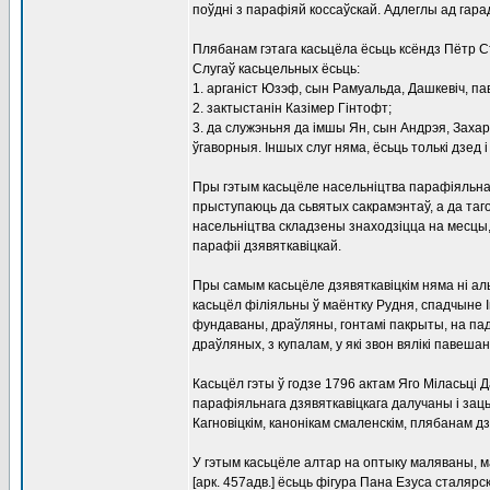
поўдні з парафіяй коссаўскай. Адлеглы ад гарад
Плябанам гэтага касьцёла ёсьць ксёндз Пётр Ст
Слугаў касьцельных ёсьць:
1. арганіст Юзэф, сын Рамуальда, Дашкевіч, п
2. зактыстанін Казімер Гінтофт;
3. да служэньня да імшы Ян, сын Андрэя, Захар
ўгаворныя. Іншых слуг няма, ёсьць толькі дзед 
Пры гэтым касьцёле насельніцтва парафіяльна
прыступаюць да сьвятых сакрамэнтаў, а да таг
насельніцтва складзены знаходзіцца на месцы,
парафіі дзявяткавіцкай.
Пры самым касьцёле дзявяткавіцкім няма ні альт
касьцёл філіяльны ў маёнтку Рудня, спадчыне І
фундаваны, драўляны, гонтамі пакрыты, на па
драўляных, з купалам, у які звон вялікі павеша
Касьцёл гэты ў годзе 1796 актам Яго Міласьці Д
парафіяльнага дзявяткавіцкага далучаны і зац
Кагновіцкім, канонікам смаленскім, плябанам д
У гэтым касьцёле алтар на оптыку маляваны, 
[арк. 457адв.] ёсьць фігура Пана Езуса сталярс