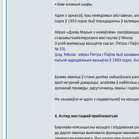
• дзве кніжныя шафы.
Адзін з арнатаў, пры невядомых абставінах, а
годзе ў 1953 годзе быў перададзены ў калекцыю
Абраз «Дзева Марыя з немаўлём» захоўваецца 
старажытнабеларускага мастацтва ў Мінску.
З усёй маёмасьці касьцёла сьв.ап. Пятра і Паўл
№ 53).
(рэд. Nikolai : абраз Пятра і Паўла быў захаван
пасьля адраджэньня касьцёла ў 1993 годзе, б
Брама-званіца ў стане далёка зайшоўшага разб
архітэктурнай дэкарацыі, асабліва ў найбольш 
зрэзанай піраміды; адсутнічаюць званы і гадзінь
Не захаваўся ні адзін з надмагільляў на касьц
4. Агляд мастацкай праблематыкі
Барокава-клясыцысны касьцёл і збудаваная раз
да дарогі званіца выконвала функцыю манамен
элемэнтам комплексу. Яна надае яму прадстаў