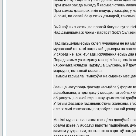
Пры дзьвярах да выхаду ў касьцёл стаіць лавач
Пры самых дзьвярах, якія вядуць у касьцёл, у л
½ локці, па левай баку гэтых дзьвярэй, таксама
Выйшаўшы з ложы, па правай баку на вугле віс
Над дзьвярыма ж ложы - партрэт Зоф'і Сьлізень
Пад касьцёлам ёсьць склеп мураваны не на магі
мураванай гонтамі пакрытай, дзьверы на завеса
У сярэдзіне [арк. 454адв.] скляпення ёсьць два
Перад самым уваходам у касьцёл ёсьць вялікая
нябожчыка ксяндза Тадэвуша Сьлізень, а ў друг
мармуры, як вышэй сказана.
Гзымсы касьцёла і тынкоўка на сьценах месцам
Званіца насупраць фасаду касьцёла ў форме ве
афарбаваны, а пры даху ў месцах патрэбных ё
абцягнуты, на якой вяршынку крыж вялікі драў
У гэтым фасадзе гадзіньнік б'ючы жалезны, з ус
але вельмі сапсаваны, патрабуе значнай рэпара
Могілкі мураваныя вакол касьцёла дахоўкай па
брамы дзьве, у абодвух вароты падвойныя, дубов
замком унутраным, рэшта гэтых варотаў наглух