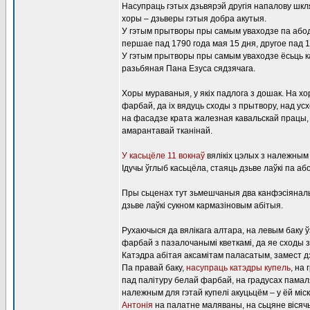
Насупраць гэтых дзьвярэй другія напалову шкл
хоры – дзьверы гэтыя добра акутыя.
У гэтым прытворы пры самым уваходзе па абод
першае пад 1790 года мая 15 дня, другое пад 
У гэтым прытворы пры самым уваходзе ёсьць кам
разьбяная Пана Езуса сядзячага.
Хоры мураваныя, у якіх падлога з дошак. На 
фарбай, да іх вядуць сходы з прытвору, над ус
на фасадзе крата жалезная кавальскай працы, 
амарантавай тканінай.
У касьцёле 11 вокнаў
вялікіх цэлых з належным 
Ідучы ўглыб касьцёла, стаяць дзьве лаўкі па а
Пры сьценах тут зьмешчаныя два канфэсіяналы 
дзьве лаўкі сукном кармазіновым абітыя.
Рухаючыся да вялікага алтара, на левым баку 
фарбай з пазалочанымі кветкамі, да яе сходы з
Катэдра абітая аксамітам паласатым, замест д
Па правай баку,
насупраць катэдры купель
, на
пад палітуру белай фарбай, на градусах памал
належным для гэтай купелі акуцьцём – у ёй міс
Антонія
на палатне маляваны, на сьцяне вісячы