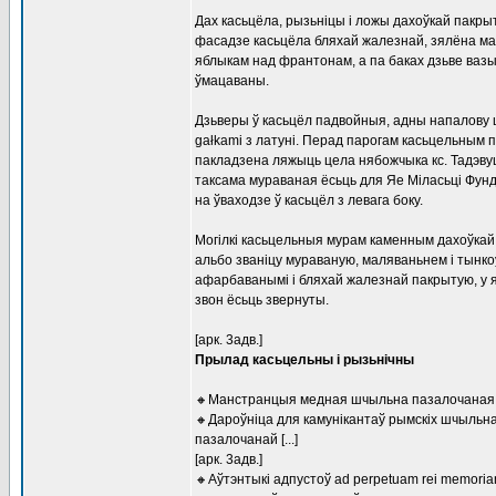
Дах касьцёла, рызьніцы і ложы дахоўкай пакры
фасадзе касьцёла бляхай жалезнай, зялёна мал
яблыкам над франтонам, а па баках дзьве ваз
ўмацаваны.
Дзьверы ў касьцёл падвойныя, адны напалову ш
gałkami з латуні. Перад парогам касьцельным п
пакладзена ляжыць цела нябожчыка кс. Тадэвуша
таксама мураваная ёсьць для Яе Міласьці Фунд
на ўваходзе ў касьцёл з левага боку.
Могілкі касьцельныя мурам каменным дахоўкай
альбо званіцу мураваную, маляваньнем і тынкоў
афарбаванымі і бляхай жалезнай пакрытую, у як
звон ёсьць звернуты.
[арк. 3адв.]
Прылад касьцельны і рызьнічны
🔸Манстранцыя медная шчыльна пазалочаная, д
🔸Дароўніца для камунікантаў рымскіх шчыльна
пазалочанай [...]
[арк. 3адв.]
🔸Аўтэнтыкі адпустоў ad perpetuam rei memoriam