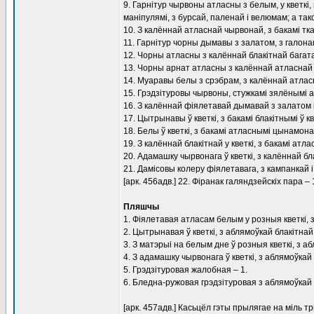
9. Гарнітур чырвоны атласны з белым, у кветкі, 
маніпулямі, з бурсай, паленай і велюмам; а такс
10. З калённай атласнай чырвонай, з бакамі ткан
11. Гарнітур чорны дымавы з залатом, з галонамі
12. Чорны атласны з калённай блакітнай багатай
13. Чорны арнат атласны з калённай атласнай ч
14. Муаравы белы з срэбрам, з калённай атласна
15. Грэдзітуровы чырвоны, стужкамі зялёнымі а
16. З калённай фіялетавай дымавай з залатом і к
17. Цытрынавы ў кветкі, з бакамі блакітнымі ў кв
18. Белы ў кветкі, з бакамі атласнымі цынамонавы
19. З калённай блакітнай у кветкі, з бакамі атл
20. Адамашку чырвонага ў кветкі, з калённай блак
21. Дамісовы колеру фіялетавага, з кампанкай і 
[арк. 456адв.] 22. Фіранак галяндзейскіх пара – 
Пляшчы
1. Фіялетавая атласам белым у розныя кветкі, 
2. Цытрынавая ў кветкі, з аблямоўкай блакітнай 
3. З матэрыі на белым дне ў розныя кветкі, з 
4. З адамашку чырвонага ў кветкі, з аблямоўкай 
5. Грэдзітуровая жалобная – 1.
6. Бледна-ружовая грэдзітуровая з аблямоўкай
[арк. 457адв.] Касьцёл гэты прылягае на міль т