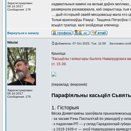
Зарегистрирован:
надмагільныя камяні на вельмі даўніх могілках,
06.10.2017
развярнула разкавэркала, каб скарыстаць тыя вя
Сообщения: 179
.... дый гісторыяй сваёй мясцовасьці мала хто ц
Толькі краязнаўцы Ракуці - Таццяна Пятроўна і 
ксьцёл трапіце, калі знойдзеце ключніцу.
Вернуться к началу
Nikolai
Добавлено: 07 Oct 2025, Tue, 11:59
Заголовок сооб
Крыніца:
"Касьцёлы і кляштары былога Навагрудскага ваяв
ст. 15-39.
(пераклад: deepseek)
Зарегистрирован:
06.10.2017
Парафіяльны касьцёл Сьвятых
Сообщения: 179
1. Гісторыя
Вёска Дзявяткавічы захоўвала прыналежнасьць 
- за часамі Рэчы Паспалітай ён уваходзіў у скл
- з падзелам РП — у склад Гарадзенскай губерн
- у 1919-1939 гг. — зноў Навагрудзкага ваяводзт