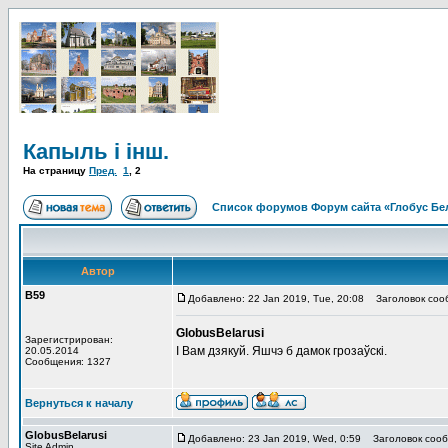
Капыль і інш.
На страницу
Пред.
1
,
2
Список форумов Форум сайта «Глобус Бе
Автор
В59
Добавлено: 22 Jan 2019, Tue, 20:08
Заголовок соо
GlobusBelarusi
Зарегистрирован:
І Вам дзякуй. Яшчэ б дамок грозаўскі.
20.05.2014
Сообщения: 1327
Вернуться к началу
GlobusBelarusi
Добавлено: 23 Jan 2019, Wed, 0:59
Заголовок сооб
Site Admin