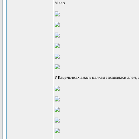
Мізар.
У Кацельніках амаль цалкам захавалася алея, 