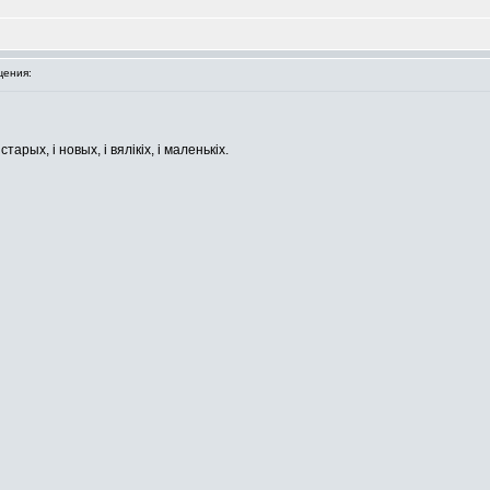
ения:
арых, і новых, і вялікіх, і маленькіх.