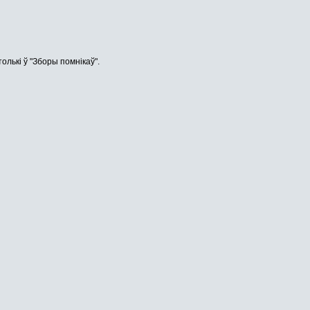
лькі ў "Зборы помнікаў".