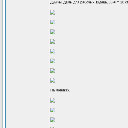
Думічы. Дамы для рабочых. Відаць, 50-я гг. 20 ст
На могілках.