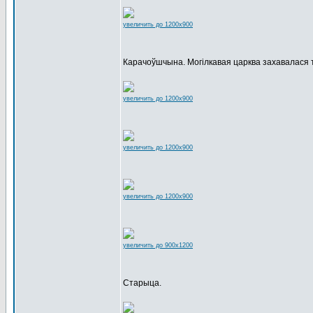
увеличить до 1200x900
Карачоўшчына. Могілкавая царква захавалася то
увеличить до 1200x900
увеличить до 1200x900
увеличить до 1200x900
увеличить до 900x1200
Старыца.