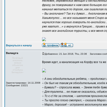
тележек, деревенских женщин и бесчисленных 
фразу, он поворачивал к нам свою большую го
начинал метаться по дороге, как ошалелая л
– Вы англичане? Так я и думал… Англичанам 
Хакьяопулос… но все называют меня Спиро-ам
научился так хорошо говорить по-английски… 
уже хватит…» и вернулся в Грецию… привез 
знают все английские туристы, и все меня 
Вернуться к началу
Валацуга
Добавлено: 21 Jun 2018, Thu, 23:36
Заголовок соо
Почётный
искатель
Время идет, а канализация на Корфу все та же
новых
объектов
для
«Глобуса
Беларуси»
– А они обходительные ребята, – продолжал 
Зарегистрирован: 14.11.2008
– Он был не таким уж обходительным, когда я 
Сообщения: 13221
– Бумаги? – спросила мама. – Зачем тебе бум
– Для туалета… ее там не оказалось,-объясн
– Тс-с-с! Не за столом, – шепотом произнесла
– Ты просто плохо смотрел, – сказала Марго 
– Марго, дорогая! – испуганно воскликнула ма