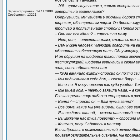
мог бы быть у вулкана.
– Эй! – громыхнул голос и, сильно коверкая с
Зарегистрирован: 14.11.2008
говорить на вашем языке?
Сообщения: 13221
Обернувшись, мы увидели у обочины дороги с
широким, обветренным лицом. Он бросил хмур
тротуар и поплыл в нашу сторону. Потом ос
– Они вас осаждали? – спросил он маму.
– Нет, нет, – ответила мама, стараясь все с
– Вам нужен человек, умеющий говорить на в
облапошат собственную мать. Одну минуту, я
И он обрушил на шоферов такой поток греческ
жестикуляцией, шоферы вернулись к своим ав
залп, снова обратился к нам.
— Куда вам надо ехать?-спросил он почти сви
– Мы подыскиваем себе дом, – сказал Ларри. 
– Конечно. Я могу повезти вас куда угодно. Т
– Мы ищем дом, – твердо заявила мама, – в 
Его загорелое лицо забавно сморщилось в раз
– Ванна? – спросил он. – Вам нужна ванна?
– Все дома, какие мы уже видели, были без ва
– Я знаю дом с ванной, – сказал наш новый зн
– Вы можете нас туда повезти? – спросила м
– Конечно, могу. Садитесь в машину.
Все забрались в поместительный автомобиль
подавая оглушительные сигналы, мы промчали