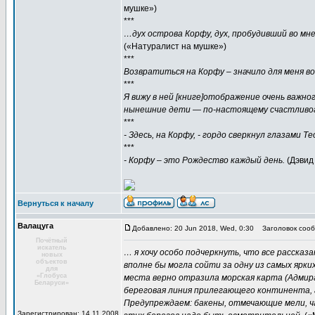
мушке»)
***
…дух острова Корфу, дух, пробудивший во мн
(«Натуралист на мушке»)
***
Возвратиться на Корфу – значило для меня в
***
Я вижу в ней [книге]отображение очень важно
нынешние дети — по-настоящему счастливог
***
- Здесь, на Корфу, - гордо сверкнул глазами Т
***
- Корфу – это Рождество каждый день.
(Дэвид 
Вернуться к началу
Валацуга
Добавлено: 20 Jun 2018, Wed, 0:30
Заголовок сооб
Почётный
искатель
… я хочу особо подчеркнуть, что все рассказ
новых
объектов
вполне бы могла сойти за одну из самых ярки
для
«Глобуса
места верно отразила морская карта (Адмира
Беларуси»
береговая линия прилегающего континента, а 
Предупреждаем: бакены, отмечающие мели, ча
Зарегистрирован: 14.11.2008