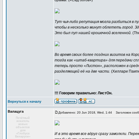
драмы.
(«Сад богов»)
Тут чья-либо репутация могла разбиться в пу
чтобы в несколько минут облететь город. Зд
Это был пуп нашей крошечной вселенной.
(Th
Во время своих более поздних визитов на Кор
тогда как «штаб-квартира» для передачи сп
теперь просто «Листон», расположен в средн
разделяющей её на две части.
(Хиллари Паип
!!! Говорим правильно: ЛистОн.
Вернуться к началу
Валацуга
Добавлено: 20 Jun 2018, Wed, 1:44
Заголовок сооб
Почётный
искатель
новых
объектов
для
И в это время все вдруг сразу замолкли. Пер
«Глобуса
Беларуси»