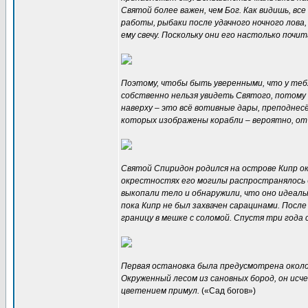
Святой более важен, чем Бог. Как видишь, вс
работы, рыбаки после удачного ночного лова
ему свечу. Поскольку они его настолько почит
Поэтому, чтобы быть уверенными, что у теб
собственно нельзя увидеть Святого, потому 
наверху – это всё вотивные дары, преподнесё
которых изображены корабли – вероятно, от 
Святой Спиридон родился на острове Кипр око
окрестностях его могилы распространялось 
выкопали тело и обнаружили, что оно идеальн
пока Кипр не был захвачен сарацинами. Пос
границу в мешке с соломой. Спустя три года 
Первая остановка была предусмотрена около
Окруженный лесом из сановных бород, он исч
цветением примул.
(«Сад богов»)