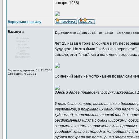
января, 1988)
Вернуться к началу
Валацуга
Добавлено: 19 Jun 2018, Tue, 23:40
Заголовок соо
Почётный
искатель
Лет 25 назад я тоже влюбился в эту перезрев
новых
объектов
будущего. Но это была "любовь по переписке". 
для
«Глобуса
смысле, этот "знак", как и положено в хороших 
Беларуси»
Зарегистрирован: 14.11.2008
Сообщения: 13221
Сомнений быть не могло - меня позвал сам че
Здесь и далее приведены рисунки Джеральда Да
У него было острое, лисье личико и большие 
неуловимое, и покрывал их какой-то налет, б
худенький, с невероятно тонкой шеей и запяс
бесформенная шляпа с очень широкими, обви
винными пятнами и прожженная сигаретами. 
удодовых, крыло зимородка, ястребиная лапа
рубаха побурела от пота, у шеи болтался н