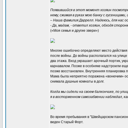
Появившийся в этот момент хозяин посмотрел
нему, сжимая в руках мою банку с гусеницами
– Наша фамилия Даррелл. Надеюсь, для нас 
- Да, мадам, - ответил хозяин, обходя стор
(«Моя семья и другие звери»)
Многие ошибочно определяют место действия к
после войны. До войны располагался на улице 
два этажа. Вход украшает арочный портик, ук
карнавалом. Позже в особняке надстроили еще
позже восстановлен. Внутренняя планировка 
Мама была неприятно поражена «вонючим» остр
снимала душные комнаты в долг.
Когда мы сидели на своем балкончике, по ул
я в восторженном самозабвении наблюдал, ка
Во время пребывания в "Швейцарском пансиона
виден Старый Форт.