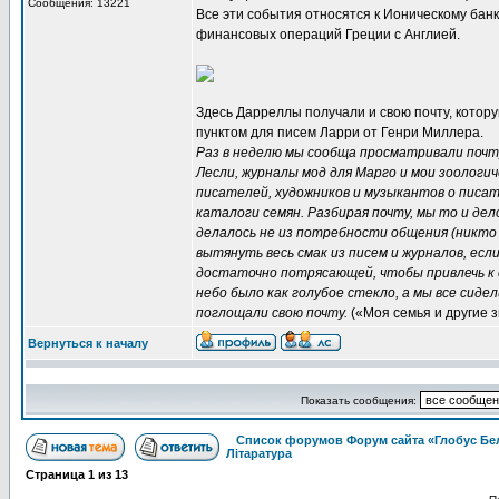
Сообщения: 13221
Все эти события относятся к Ионическому банку
финансовых операций Греции с Англией.
Здесь Дарреллы получали и свою почту, котор
пунктом для писем Ларри от Генри Миллера.
Раз в неделю мы сообща просматривали почту
Лесли, журналы мод для Марго и мои зоологи
писателей, художников и музыкантов о писат
каталоги семян. Разбирая почту, мы то и дел
делалось не из потребности общения (никто д
вытянуть весь смак из писем и журналов, если
достаточно потрясающей, чтобы привлечь к с
небо было как голубое стекло, а мы все сиде
поглощали свою почту.
(«Моя семья и другие 
Вернуться к началу
Показать сообщения:
Список форумов Форум сайта «Глобус Бе
Літаратура
Страница
1
из
13