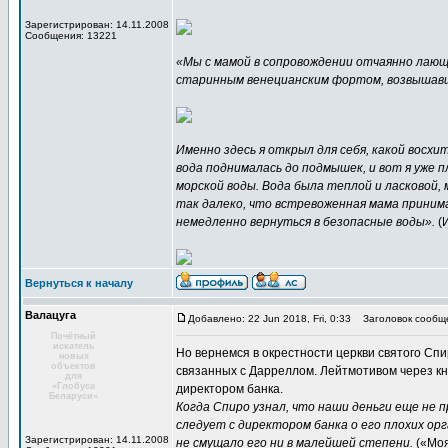
Зарегистрирован: 14.11.2008
Сообщения: 13221
«Мы с мамой в сопровождении отчаянно лающ
старинным венецианским фортом, возвышавшим
Именно здесь я открыл для себя, какой восхи
вода поднималась до подмышек, и вот я уже 
морской воды. Вода была теплой и ласковой, 
так далеко, что встревоженная мама принимал
немедленно вернуться в безопасные воды».
(
Вернуться к началу
Валацуга
Добавлено: 22 Jun 2018, Fri, 0:33
Заголовок сообщ
Почётный
искатель
Но вернемся в окрестности церкви святого Спи
новых
объектов
связанных с Дарреллом. Лейтмотивом через к
для
«Глобуса
директором банка.
Беларуси»
Когда Спиро узнал, что наши деньги еще не п
следует с директором банка о его плохих орг
Зарегистрирован: 14.11.2008
не смущало его ни в малейшей степени.
(«Моя