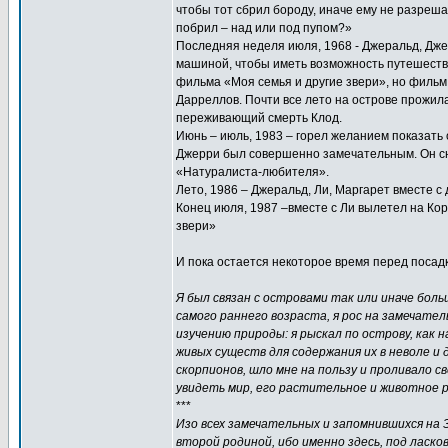
чтобы тот сбрил бороду, иначе ему не разреша
побрил – над или под пупом?»
Последняя неделя июля, 1968 - Джеральд, Джек
машиной, чтобы иметь возможность путешеств
фильма «Моя семья и другие звери», но фильм
Дарреллов. Почти все лето на острове прожила
переживающий смерть Клод.
Июнь – июль, 1983 – горел желанием показать
Джерри был совершенно замечательным. Он сно
«Натуралиста-любителя».
Лето, 1986 – Джеральд, Ли, Маргарет вместе с
Конец июля, 1987 –вместе с Ли вылетел на Ко
звери»
И пока остается некоторое время перед посадк
Я был связан с островами так или иначе боль
самого раннего возраста, я рос на замечател
изучению природы: я рыскал по острову, как н
живых существ для содержания их в неволе и 
скорпионов, шло мне на пользу и проливало с
увидеть мир, его растительное и животное 
***
Изо всех замечательных и запомнившихся на 
второй родиной, ибо именно здесь, под ласк