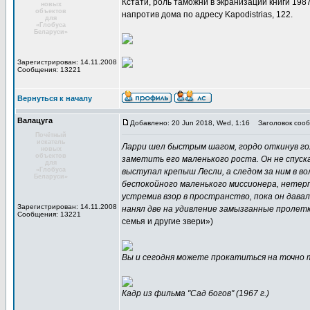
Кстати, роль таможни в экранизации книги 198
новых
объектов
напротив дома по адресу Kapodistrias, 122.
для
«Глобуса
Беларуси»
Зарегистрирован: 14.11.2008
Сообщения: 13221
Вернуться к началу
Валацуга
Добавлено: 20 Jun 2018, Wed, 1:16
Заголовок сооб
Почётный
искатель
Ларри шел быстрым шагом, гордо откинув го
новых
объектов
заметить его маленького роста. Он не спуска
для
«Глобуса
выступал крепыш Лесли, а следом за ним в во
Беларуси»
беспокойного маленького миссионера, нетер
устремив взор в пространство, пока он дава
Зарегистрирован: 14.11.2008
нанял две на удивление замызганные пролетки
Сообщения: 13221
семья и другие звери»)
Вы и сегодня можете прокатиться на точно т
Кадр из фильма "Сад богов" (1967 г.)