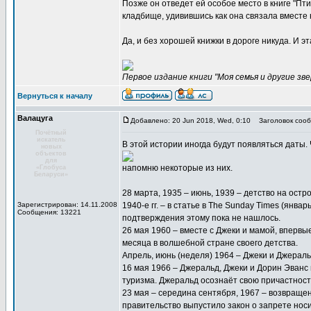
Позже он отведет ей особое место в книге "Пти
кладбище, удивившись как она связала вместе 
Да, и без хорошей книжки в дороге никуда. И эт
Первое издание книги "Моя семья и другие звер
Вернуться к началу
Валацуга
Добавлено: 20 Jun 2018, Wed, 0:10
Заголовок сооб
Почётный
искатель
В этой истории иногда будут появляться даты. 
новых
объектов
для
напомню некоторые из них.
«Глобуса
Беларуси»
28 марта, 1935 – июнь, 1939 – детство на остро
Зарегистрирован: 14.11.2008
1940-е гг. – в статье в The Sunday Times (янва
Сообщения: 13221
подтверждения этому пока не нашлось.
26 мая 1960 – вместе с Джеки и мамой, впервы
месяца в волшебной стране своего детства.
Апрель, июнь (неделя) 1964 – Джеки и Джераль
16 мая 1966 – Джеральд, Джеки и Дорин Эванс
туризма. Джеральд осознаёт свою причастность
23 мая – середина сентября, 1967 – возвраще
правительство выпустило закон о запрете носи