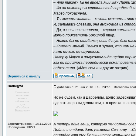
– Что такое? Ты не видела ящичка? Ларри хи
– Из-за некоторых странностей городской к
Марго покраснела.
– Ты хочешь сказать… хочешь сказать… что э
И, заливаясь слезами, она выскочила из столо
– Да, очень негигиенично, – строго заметила
можно подхватить брюшной тиф.
– Никто бы не ошибался, если б тут был наст
– Конечно, милый. Только я думаю, что нам не
нами ничего не случилось.
Наверху Марго в полуголом виде щедро опры
как ей пришлось периодически осматривать е
подхватила.
(«Моя семья и другие звери»)
Вернуться к началу
Валацуга
Добавлено: 21 Jun 2018, Thu, 23:56
Заголовок соо
Почётный
искатель
Но не будем, как и Дарреллы, долго задержива
новых
объектов
сделать первым делом тем, кто приехал на ост
для
«Глобуса
Беларуси»
Зарегистрирован: 14.11.2008
А теперь одна вещь, которую ты должен сдел
Сообщения: 13221
Пойти и отдать дань уважения Святому. …Св
принадлежит ему. Большинство мальчиков на