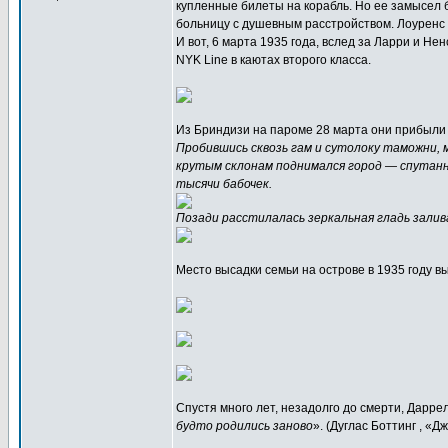
купленные билеты на корабль. Но ее замысел 
больницу с душевным расстройством. Лоуренс н
И вот, 6 марта 1935 года, вслед за Ларри и Н
NYK Line в каютах второго класса.
Из Бриндизи на пароме 28 марта они прибыли
Пробившись сквозь гам и сутолоку таможни, 
крутым склонам поднимался город — спутанн
тысячи бабочек.
Позади расстилалась зеркальная гладь залива
Место высадки семьи на острове в 1935 году в
Спустя много лет, незадолго до смерти, Дарре
будто родились заново
». (Дуглас Боттинг , «