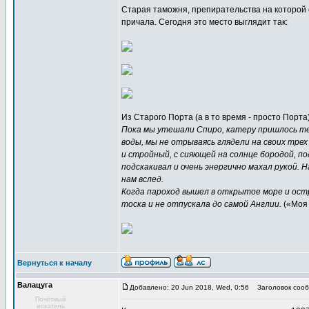
Старая таможня, препирательства на которой о
причала. Сегодня это место выглядит так:
Из Старого Порта (а в то время - просто Порт
Пока мы утешали Спиро, катеру пришлось те
воды, мы не отрываясь глядели на своих трех
и стройный, с сияющей на солнце бородой, п
подскакивал и очень энергично махал рукой. 
нам вслед.
Когда пароход вышел в открытое море и ост
тоска и не отпускала до самой Англии.
(«Моя 
Вернуться к началу
Валацуга
Добавлено: 20 Jun 2018, Wed, 0:56
Заголовок сооб
Почётный
искатель