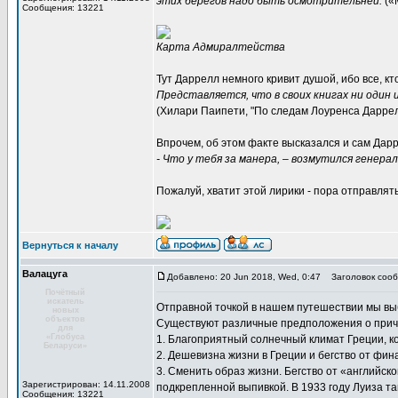
этих берегов надо быть осмотрительней.
(«
Сообщения: 13221
Карта Адмиралтейства
Тут Даррелл немного кривит душой, ибо все, к
Представляется, что в своих книгах ни один
(Хилари Паипети, "По следам Лоуренса Даррел
Впрочем, об этом факте высказался и сам Дарр
- Что у тебя за манера, – возмутился генера
Пожалуй, хватит этой лирики - пора отправля
Вернуться к началу
Валацуга
Добавлено: 20 Jun 2018, Wed, 0:47
Заголовок сооб
Почётный
искатель
Отправной точкой в нашем путешествии мы вы
новых
объектов
Существуют различные предположения о причин
для
«Глобуса
1. Благоприятный солнечный климат Греции, 
Беларуси»
2. Дешевизна жизни в Греции и бегство от фин
3. Сменить образ жизни. Бегство от «английск
Зарегистрирован: 14.11.2008
подкрепленной выпивкой. В 1933 году Луиза та
Сообщения: 13221