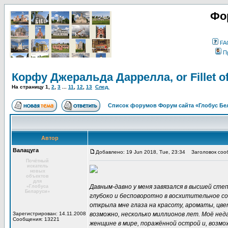
Фо
FA
П
Корфу Джеральда Даррелла, or Fillet of
На страницу
1
,
2
,
3
...
11
,
12
,
13
След.
Список форумов Форум сайта «Глобус Бе
Автор
Валацуга
Добавлено: 19 Jun 2018, Tue, 23:34
Заголовок сообщ
Почётный
искатель
новых
объектов
для
Давным-давно у меня завязался в высшей степ
«Глобуса
Беларуси»
глубоко и бесповоротно в восхитительное соз
открыла мне глаза на красоту, ароматы, цвет
Зарегистрирован: 14.11.2008
возможно, несколько миллионов лет. Моё не
Сообщения: 13221
женщине в мире, поражённой острой и, возмо