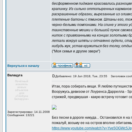
бесформенном пиджаке красовались разноцвет
крапинку. Из сильно оттопыренных карманов 
раскрашенные образки, вырезанные из оливко
плетеные батоны с тмином. Штаны его, тоже
черно-белыми помпонами. На спине у этого у
таинственные мешки и большой пучок свежего 
ниток с привязанными на концах золотыми бр
летали вокруг шляпы и отчаянно гудели, ста
нибудь жук, устав кружиться без толку, отды
("Моя семья и другие звери")
Вернуться к началу
Валацуга
Добавлено: 19 Jun 2018, Tue, 23:55
Заголовок соо
Почётный
искатель
Итак, пора собирать вещи. Я люблю путешество
новых
объектов
Вооружусь девизом от Лоуренса Даррелла - Spir
для
«Глобуса
стрижей, предвкушая - какую встречу готовит 
Беларуси»
Зарегистрирован: 14.11.2008
Сообщения: 13221
Без песни в дороге никуда... Остановился я на
пожалуй, возьму ее на остров вполне обитаем
https://www.youtube.com/watch?v=Yve5OGWc5Jg