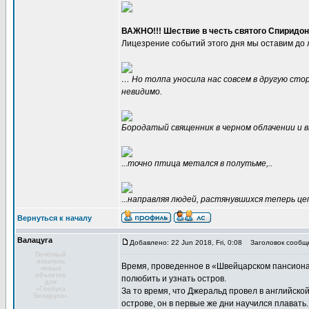
ВАЖНО!!! Шествие в честь святого Спиридона
Лицезрение событий этого дня мы оставим до 
… Но толпа уносила нас совсем в другую стор
невидимо.
Бородатый священник в черном облачении и вы
...точно птица метался в полутьме,..
...направляя людей, растянувшихся теперь цеп
Вернуться к началу
Валацуга
Добавлено: 22 Jun 2018, Fri, 0:08
Заголовок сообщ
Почётный
искатель
Время, проведенное в «Швейцарском пансиона
новых
объектов
полюбить и узнать остров.
для
«Глобуса
За то время, что Джеральд провел в английско
Беларуси»
острове, он в первые же дни научился плавать.