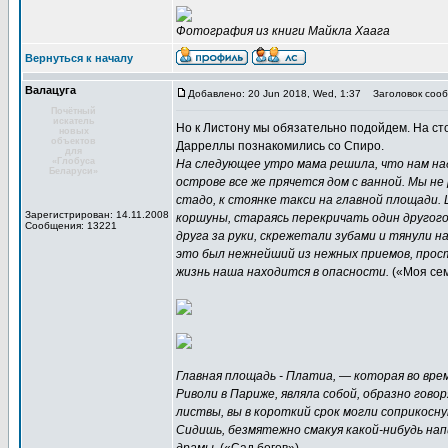
Фотография из книги Майкла Хаага
Вернуться к началу
Валацуга
Добавлено: 20 Jun 2018, Wed, 1:37
Заголовок сооб
Почётный
искатель
Но к Листону мы обязательно подойдем. На ст
новых
объектов
Дарреллы познакомились со Спиро.
для
«Глобуса
На следующее утро мама решила, что нам над
Беларуси»
острове все же прячется дом с ванной. Мы не
стадо, к стоянке такси на главной площади.
Зарегистрирован: 14.11.2008
коршуны, стараясь перекричать один другого.
Сообщения: 13221
друга за руки, скрежетали зубами и тянули н
это был нежнейший из нежных приемов, прост
жизнь наша находится в опасности.
(«Моя сем
Главная площадь - Платиа, — которая во вр
Риволи в Париже, являла собой, образно гово
листвы, вы в короткий срок могли соприкосн
Сидишь, безмятежно смакуя какой-нибудь нап