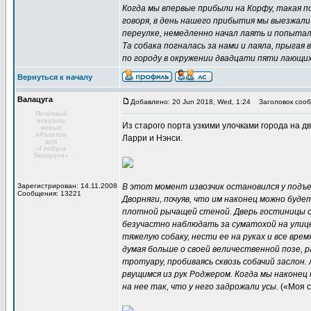
Когда мы впервые прибыли на Корфу, такая п
говоря, в день нашего прибытия мы выезжали 
переулке, немедленно начал лаять и попытал
Та собака погналась за нами и лаяла, прыгая 
по городу в окружении двадцати пяти лающих
Вернуться к началу
Валацуга
Добавлено: 20 Jun 2018, Wed, 1:24
Заголовок сооб
Почётный
искатель
Из старого порта узкими улочками города на д
новых
объектов
Ларри и Нэнси.
для
«Глобуса
Беларуси»
Зарегистрирован: 14.11.2008
В этот момент извозчик остановился у подъ
Сообщения: 13221
Дворняги, почуяв, что им наконец можно буде
плотной рычащей стеной. Дверь гостиницы о
безучастно наблюдать за суматохой на улиц
тяжелую собаку, нести ее на руках и все вре
думая больше о своей величественной позе, р
тротуару, пробиваясь сквозь собачий заслон.
рвущимся из рук Роджером. Когда мы наконец
на нее так, что у него задрожали усы.
(«Моя с