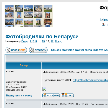
Фо
FA
П
Фотобродилки по Беларуси
На страницу
Пред.
1
,
2
,
3
... ,
15
,
16
,
17
След.
Список форумов Форум сайта «Глобус Бе
Автор
zzuka
Добавлено: 03 Dec 2022, Sat, 17:53
Заголовок соо
Пустынки, март 2021:
https://fotobrodilki.by/pust
Зарегистрирован:
23.07.2009
Сообщения: 2322
Откуда: Минск
Вернуться к началу
zzuka
Добавлено: 15 Dec 2022, Thu, 15:45
Заголовок соо