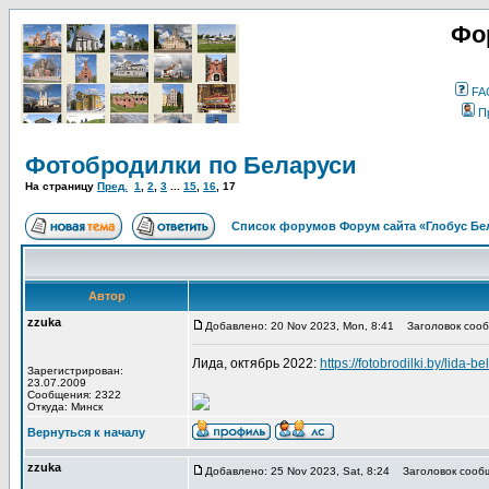
Фо
FA
П
Фотобродилки по Беларуси
На страницу
Пред.
1
,
2
,
3
...
15
,
16
,
17
Список форумов Форум сайта «Глобус Бе
Автор
zzuka
Добавлено: 20 Nov 2023, Mon, 8:41
Заголовок сооб
Лида, октябрь 2022:
https://fotobrodilki.by/lida-be
Зарегистрирован:
23.07.2009
Сообщения: 2322
Откуда: Минск
Вернуться к началу
zzuka
Добавлено: 25 Nov 2023, Sat, 8:24
Заголовок сооб