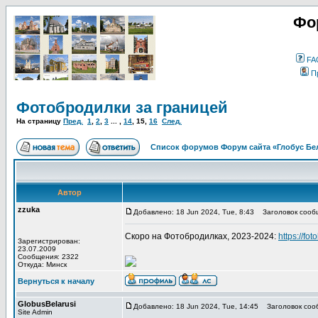
Фо
FA
П
Фотобродилки за границей
На страницу
Пред.
1
,
2
,
3
... ,
14
,
15
,
16
След.
Список форумов Форум сайта «Глобус Бе
Автор
zzuka
Добавлено: 18 Jun 2024, Tue, 8:43
Заголовок сооб
Скоро на Фотобродилках, 2023-2024:
https://fot
Зарегистрирован:
23.07.2009
Сообщения: 2322
Откуда: Минск
Вернуться к началу
GlobusBelarusi
Добавлено: 18 Jun 2024, Tue, 14:45
Заголовок соо
Site Admin