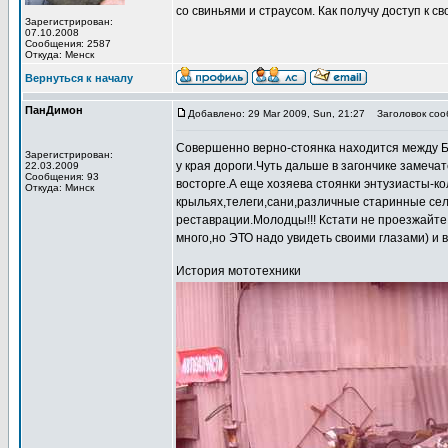
со свиньями и страусом. Как получу доступ к 
Зарегистрирован:
07.10.2008
Сообщения: 2587
Откуда: Менск
Вернуться к началу
ПанДимон
Добавлено: 29 Mar 2009, Sun, 21:27
Заголовок соо
Совершенно верно-стоянка находится между Б
Зарегистрирован:
у края дороги.Чуть дальше в загончике замеча
22.03.2009
Сообщения: 93
восторге.А еще хозяева стоянки энтузиасты-к
Откуда: Минск
крыльях,телеги,сани,различные старинные се
реставрации.Молодцы!!! Кстати не проезжайте
много,но ЭТО надо увидеть своими глазами) и
История мототехники