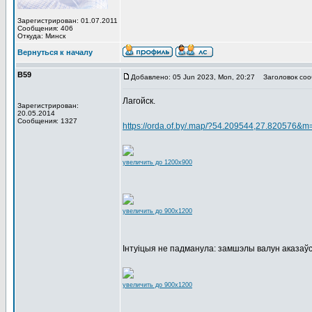
Зарегистрирован: 01.07.2011
Сообщения: 406
Откуда: Минск
Вернуться к началу
В59
Добавлено: 05 Jun 2023, Mon, 20:27
Заголовок соо
Лагойск.
Зарегистрирован:
20.05.2014
Сообщения: 1327
https://orda.of.by/.map/?54.209544,27.820576&m
увеличить до 1200x900
увеличить до 900x1200
Інтуіцыя не падманула: замшэлы валун аказаўс
увеличить до 900x1200