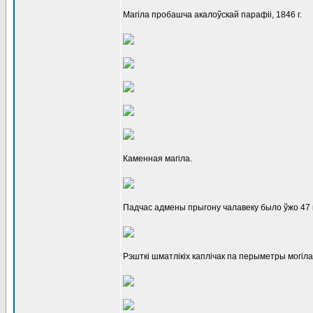
Магіла пробашча акалоўскай парафіі, 1846 г.
Каменная магіла.
Падчас адмены прыгону чалавеку было ўжо 47 го
Рэшткі шматлікіх каплічак па перыметры могіла