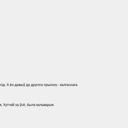
д. А ён дажыў да другога прыгону - калгаснага.
к. Хутчэй за ўсё, была кальварыя.