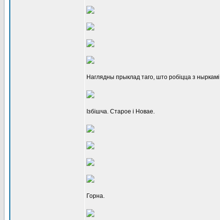
Наглядны прыклад таго, што робіцца з ныркамі
Ізбішча. Старое і Новае.
Горна.