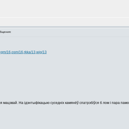
бщения:
=gm/16,osm/16,rkka/13,wig/13
я мацэвай. На ідэнтыфікацыю суседніх камянёў спатрэбіўся б лом і пара памоч