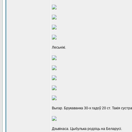
Лесьнікі.
Выгар. Брукаванка 30-х гадоў 20 ст. Такія сус
Дзьвінаса. Цыбулька родзіць на Беларусі.