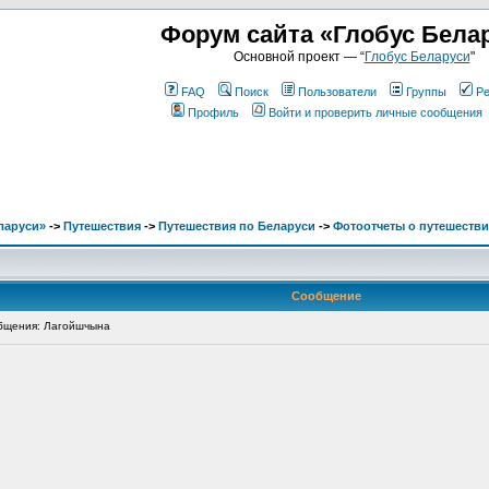
Форум сайта «Глобус Бела
Основной проект — “
Глобус Беларуси
"
FAQ
Поиск
Пользователи
Группы
Ре
Профиль
Войти и проверить личные сообщения
ларуси»
->
Путешествия
->
Путешествия по Беларуси
->
Фотоотчеты о путешестви
Сообщение
бщения: Лагойшчына