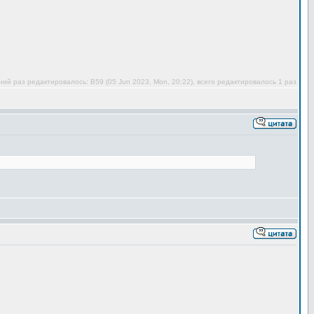
ий раз редактировалось: В59 (05 Jun 2023, Mon, 20:22), всего редактировалось 1 раз