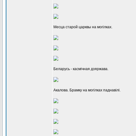
Месца старой царквы на могілках.
Беларусь - касмічная дзяржава.
Акалова. Брамку на могілках паднавілі.