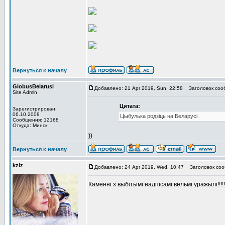
Вернуться к началу
GlobusBelarusi
Добавлено: 21 Apr 2019, Sun, 22:58
Заголовок соо
Site Admin
Цитата:
Зарегистрирован:
06.10.2008
Цыбулька родзіць на Беларусі.
Сообщения: 12168
Откуда: Минск
))
Вернуться к началу
kziz
Добавлено: 24 Apr 2019, Wed, 10:47
Заголовок соо
Каменні з выбітымі надпісамі вельмі уражылі!!!!!!