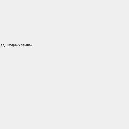
 ад шкодных звычак.