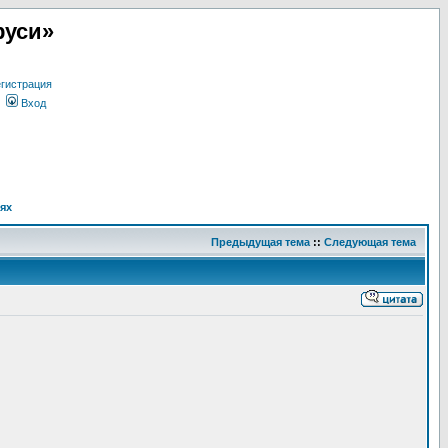
руси»
гистрация
Вход
ях
Предыдущая тема
::
Следующая тема