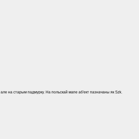
т., але на старым падмурку. На польскай мапе аб'ект пазначаны як Szk.