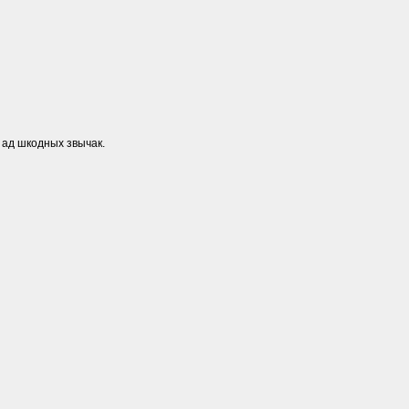
 ад шкодных звычак.