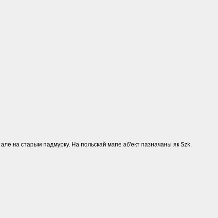
т., але на старым падмурку. На польскай мапе аб'ект пазначаны як Szk.