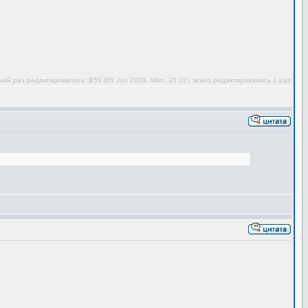
ий раз редактировалось: В59 (05 Jun 2023, Mon, 20:22), всего редактировалось 1 раз