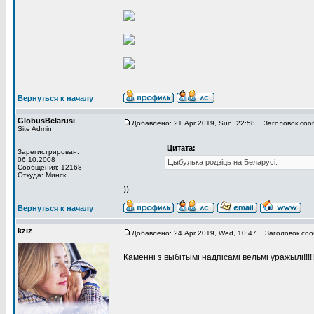
Вернуться к началу
GlobusBelarusi
Добавлено: 21 Apr 2019, Sun, 22:58
Заголовок соо
Site Admin
Цитата:
Зарегистрирован:
06.10.2008
Цыбулька родзіць на Беларусі.
Сообщения: 12168
Откуда: Минск
))
Вернуться к началу
kziz
Добавлено: 24 Apr 2019, Wed, 10:47
Заголовок соо
Каменні з выбітымі надпісамі вельмі уражылі!!!!!!