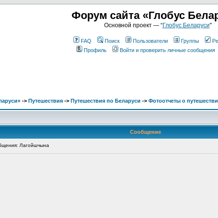
Форум сайта «Глобус Бела
Основной проект — “
Глобус Беларуси
"
FAQ
Поиск
Пользователи
Группы
Ре
Профиль
Войти и проверить личные сообщения
ларуси»
->
Путешествия
->
Путешествия по Беларуси
->
Фотоотчеты о путешестви
Сообщение
бщения: Лагойшчына