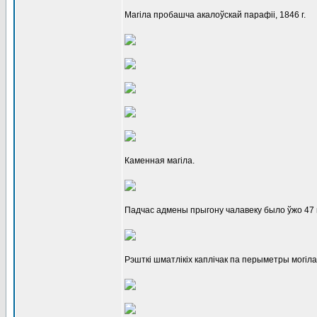
Магіла пробашча акалоўскай парафіі, 1846 г.
Каменная магіла.
Падчас адмены прыгону чалавеку было ўжо 47 го
Рэшткі шматлікіх каплічак па перыметры могіла