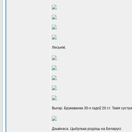
Лесьнікі.
Выгар. Брукаванка 30-х гадоў 20 ст. Такія сус
Дзьвінаса. Цыбулька родзіць на Беларусі.