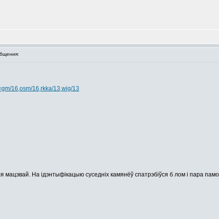
бщения:
=gm/16,osm/16,rkka/13,wig/13
я мацэвай. На ідэнтыфікацыю суседніх камянёў спатрэбіўся б лом і пара памоч