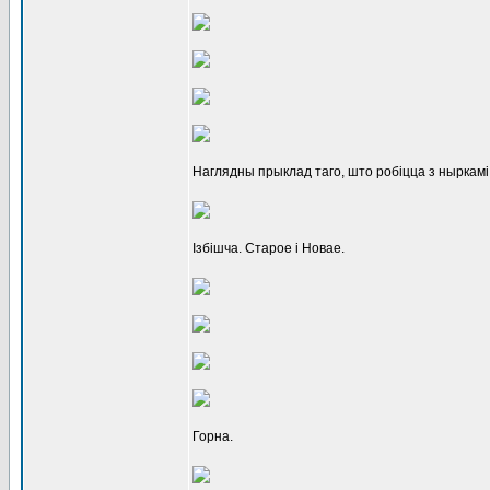
Наглядны прыклад таго, што робіцца з ныркамі
Ізбішча. Старое і Новае.
Горна.