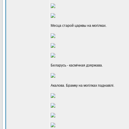
Месца старой царквы на могілках.
Беларусь - касмічная дзяржава.
Акалова. Брамку на могілках паднавілі.