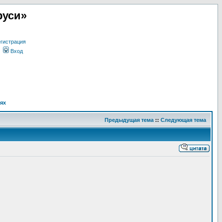
руси»
гистрация
Вход
ях
Предыдущая тема
::
Следующая тема