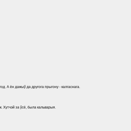
д. А ён дажыў да другога прыгону - калгаснага.
к. Хутчэй за ўсё, была кальварыя.