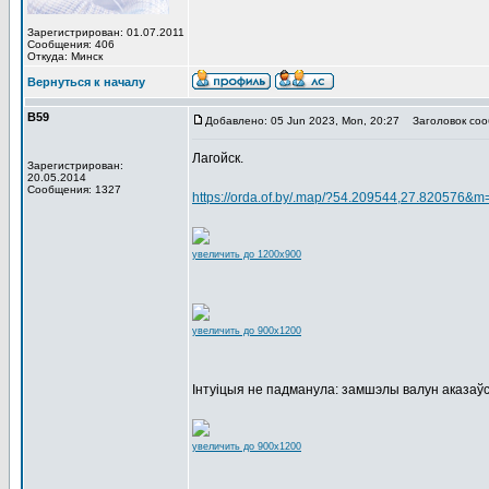
Зарегистрирован: 01.07.2011
Сообщения: 406
Откуда: Минск
Вернуться к началу
В59
Добавлено: 05 Jun 2023, Mon, 20:27
Заголовок соо
Лагойск.
Зарегистрирован:
20.05.2014
Сообщения: 1327
https://orda.of.by/.map/?54.209544,27.820576&m
увеличить до 1200x900
увеличить до 900x1200
Інтуіцыя не падманула: замшэлы валун аказаўс
увеличить до 900x1200