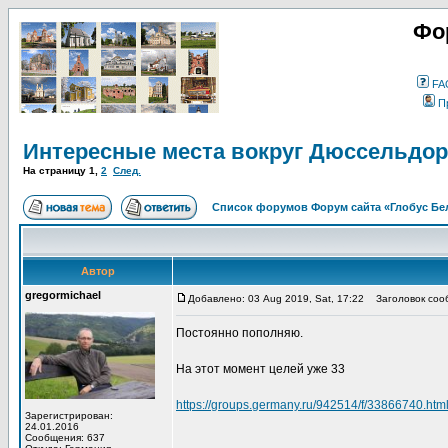
Фо
FA
П
Интересные места вокруг Дюссельдо
На страницу
1
,
2
След.
Список форумов Форум сайта «Глобус Бе
Автор
gregormichael
Добавлено: 03 Aug 2019, Sat, 17:22
Заголовок сооб
Постоянно пополняю.
На этот момент целей уже 33
https://groups.germany.ru/942514/f/33866740.
Зарегистрирован:
24.01.2016
Сообщения: 637