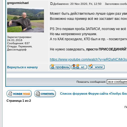
gregormichael
Добавлено: 20 Nov 2020, Fri, 12:50
Заголовок сооб
Может быть действительно лучше один раз увид
Возможно наш пример всё же заставит вас по
PS Это первая проба ЗАПИСИ, поэтому не всё 
Но мы непременно улучшим.
Зарегистрирован:
А то КАК проходило, КТО был и пр. - посмотрит
24.01.2016
Сообщения: 637
Откуда: Германия,
Не нужно завидовать,
просто ПРИСОЕДИНЯЙ
Дюссельдорф
https://www.youtube.com/watch?v=wRDaNCiMr3s
Вернуться к началу
Показать сообщения:
Список форумов Форум сайта «Глобус Бе
Страница
1
из
2
П