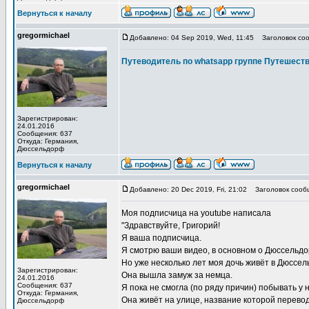
Вернуться к началу
gregormichael
Добавлено: 04 Sep 2019, Wed, 11:45
Заголовок соо
Путеводитель по whatsapp группе Путеше
Зарегистрирован:
24.01.2016
Сообщения: 637
Откуда: Германия,
Дюссельдорф
Вернуться к началу
gregormichael
Добавлено: 20 Dec 2019, Fri, 21:02
Заголовок сооб
Моя подписчица на youtube написала
"Здравствуйте, Григорий!
Я ваша подписчица.
Я смотрю ваши видео, в основном о Дюссельдо
Но уже несколько лет моя дочь живёт в Дюссе
Зарегистрирован:
Она вышла замуж за немца.
24.01.2016
Сообщения: 637
Я пока не смогла (по ряду причин) побывать у н
Откуда: Германия,
Она живёт на улице, название которой перевод
Дюссельдорф