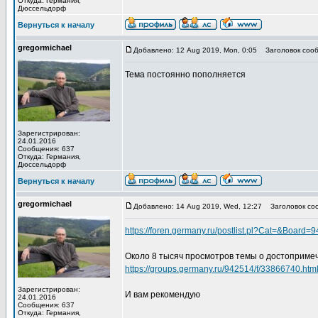
Откуда: Германия,
Дюссельдорф
Вернуться к началу
gregormichael
Добавлено: 12 Aug 2019, Mon, 0:05
Заголовок сооб
Тема постоянно пополняется
Зарегистрирован:
24.01.2016
Сообщения: 637
Откуда: Германия,
Дюссельдорф
Вернуться к началу
gregormichael
Добавлено: 14 Aug 2019, Wed, 12:27
Заголовок со
https://foren.germany.ru/postlist.pl?Cat=&Board=
Около 8 тысяч просмотров темы о достоприме
https://groups.germany.ru/942514/f/33866740.
Зарегистрирован:
И вам рекомендую
24.01.2016
Сообщения: 637
Откуда: Германия,