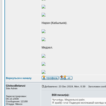
Нарач (Кабыльнік).
Мядзел.
Вернуться к началу
GlobusBelarusi
Добавлено: 23 Dec 2019, Mon, 0:39
Заголовок сооб
Site Admin
В59 писал(а):
Зарегистрирован:
06.10.2008
Чучэліцы. Мядзельскі раён.
Сообщения: 12168
Я зрабіў гэта! Падмуркі могілкавай капліцы
Откуда: Минск