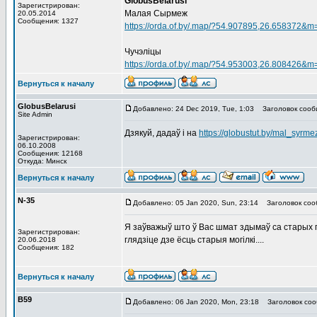
GlobusBelarusi
Зарегистрирован:
Малая Сырмеж
20.05.2014
Сообщения: 1327
https://orda.of.by/.map/?54.907895,26.658372&m
Чучэліцы
https://orda.of.by/.map/?54.953003,26.808426&m
Вернуться к началу
GlobusBelarusi
Добавлено: 24 Dec 2019, Tue, 1:03
Заголовок сооб
Site Admin
Дзякуй, дадаў і на
https://globustut.by/mal_syrme
Зарегистрирован:
06.10.2008
Сообщения: 12168
Откуда: Минск
Вернуться к началу
N-35
Добавлено: 05 Jan 2020, Sun, 23:14
Заголовок соо
Я заўважыў што ў Вас шмат здымаў са старых паг
Зарегистрирован:
глядзіце дзе ёсць старыя могілкі....
20.06.2018
Сообщения: 182
Вернуться к началу
В59
Добавлено: 06 Jan 2020, Mon, 23:18
Заголовок соо