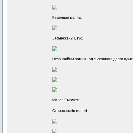
Каменная магіла.
Засьнежаны Езус.
Незвычайны помнік - ад сьсечанага дрэва адыход
Малая Сырмеж.
Стараверскія могілкі.