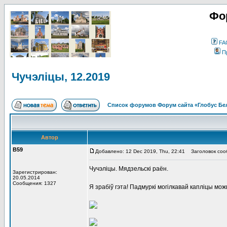
Фо
FA
П
Чучэліцы, 12.2019
Список форумов Форум сайта «Глобус Бе
Автор
В59
Добавлено: 12 Dec 2019, Thu, 22:41
Заголовок сооб
Чучэліцы. Мядзельскі раён.
Зарегистрирован:
20.05.2014
Сообщения: 1327
Я зрабіў гэта! Падмуркі могілкавай капліцы мо