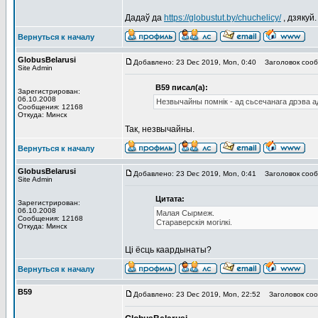
Дадаў да
https://globustut.by/chuchelicy/
, дзякуй.
Вернуться к началу
GlobusBelarusi
Добавлено: 23 Dec 2019, Mon, 0:40
Заголовок сооб
Site Admin
В59 писал(а):
Зарегистрирован:
06.10.2008
Незвычайны помнік - ад сьсечанага дрэва ад
Сообщения: 12168
Откуда: Минск
Так, незвычайны.
Вернуться к началу
GlobusBelarusi
Добавлено: 23 Dec 2019, Mon, 0:41
Заголовок сооб
Site Admin
Цитата:
Зарегистрирован:
06.10.2008
Малая Сырмеж.
Сообщения: 12168
Стараверскія могілкі.
Откуда: Минск
Ці ёсць каардынаты?
Вернуться к началу
В59
Добавлено: 23 Dec 2019, Mon, 22:52
Заголовок соо