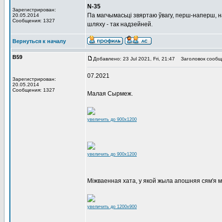
N-35
Зарегистрирован:
Па магчымасьці звяртаю ўвагу, перш-наперш, н
20.05.2014
Сообщения: 1327
шляху - так надзейней.
Вернуться к началу
В59
Добавлено: 23 Jul 2021, Fri, 21:47
Заголовок сообщ
07.2021
Зарегистрирован:
20.05.2014
Сообщения: 1327
Малая Сырмеж.
увеличить до 900x1200
увеличить до 900x1200
Міжваенная хата, у якой жыла апошняя сям'я 
увеличить до 1200x900