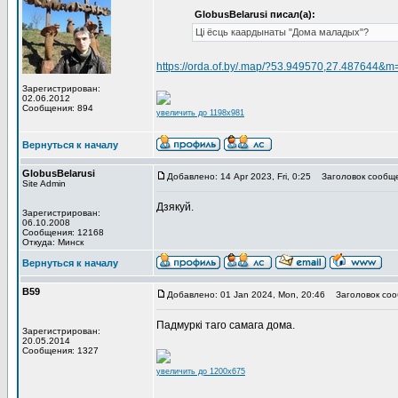
GlobusBelarusi писал(а):
Ці ёсць каардынаты "Дома маладых"?
https://orda.of.by/.map/?53.949570,27.487644&
Зарегистрирован:
02.06.2012
Сообщения: 894
увеличить до 1198x981
Вернуться к началу
GlobusBelarusi
Добавлено: 14 Apr 2023, Fri, 0:25
Заголовок сообще
Site Admin
Дзякуй.
Зарегистрирован:
06.10.2008
Сообщения: 12168
Откуда: Минск
Вернуться к началу
В59
Добавлено: 01 Jan 2024, Mon, 20:46
Заголовок соо
Падмуркі таго самага дома.
Зарегистрирован:
20.05.2014
Сообщения: 1327
увеличить до 1200x675