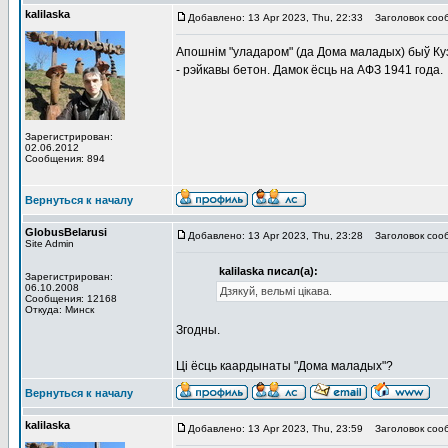
kalilaska
Добавлено: 13 Apr 2023, Thu, 22:33
Заголовок соо
Апошнiм "уладаром" (да Дома маладых) быў Куз
- рэйкавы бетон. Дамок ёсць на АФЗ 1941 года.
Зарегистрирован:
02.06.2012
Сообщения: 894
Вернуться к началу
GlobusBelarusi
Добавлено: 13 Apr 2023, Thu, 23:28
Заголовок соо
Site Admin
kalilaska писал(а):
Зарегистрирован:
06.10.2008
Дзякуй, вельмi цiкава.
Сообщения: 12168
Откуда: Минск
Згодны.
Ці ёсць каардынаты "Дома маладых"?
Вернуться к началу
kalilaska
Добавлено: 13 Apr 2023, Thu, 23:59
Заголовок соо