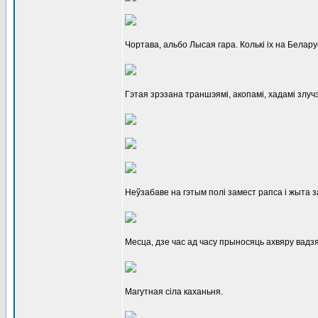
Чортава, альбо Лысая гара. Колькі іх на Беларус
Гэтая зрэзана траншэямі, акопамі, хадамі злуч
Неўзабаве на гэтым полі замест рапса і жыта за
Месца, дзе час ад часу прыносяць ахвяру вадзя
Магутная сіла каханьня.