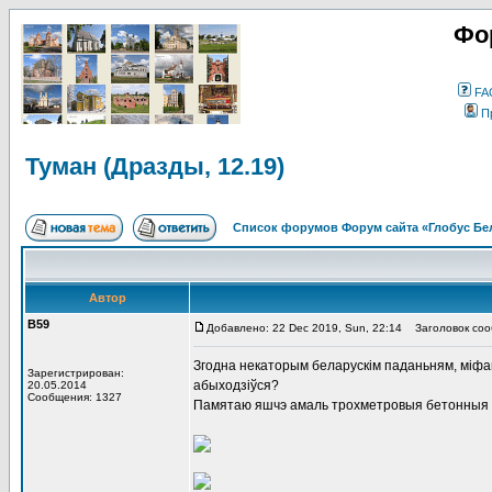
Фо
FA
П
Туман (Дразды, 12.19)
Список форумов Форум сайта «Глобус Бе
Автор
В59
Добавлено: 22 Dec 2019, Sun, 22:14
Заголовок сооб
Згодна некаторым беларускім паданьням, міфам
Зарегистрирован:
абыходзіўся?
20.05.2014
Сообщения: 1327
Памятаю яшчэ амаль трохметровыя бетонныя с