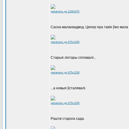
увеличить до 1200x675
Сасна-маланкадвод. Цяпер пра такія ўжо мала 
увеличить до 675x1200
Старыя ліхтары спілавалі...
увеличить до 675x1200
...а новыя ўсталявалі.
увеличить до 675x1200
Рэшткі старога сада.