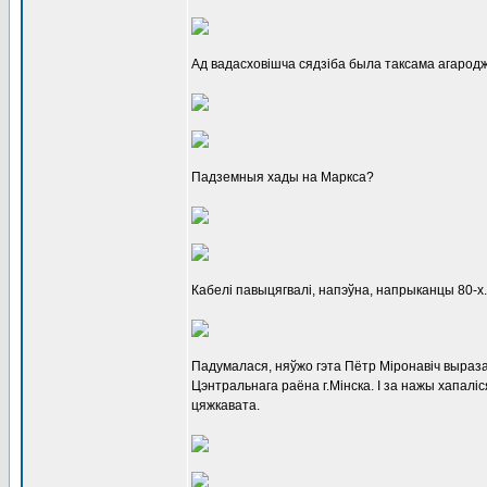
Ад вадасховішча сядзіба была таксама агарод
Падземныя хады на Маркса?
Кабелі павыцягвалі, напэўна, напрыканцы 80-х.
Падумалася, няўжо гэта Пётр Міронавіч выраза
Цэнтральнага раёна г.Мінска. І за нажы хапаліс
цяжкавата.