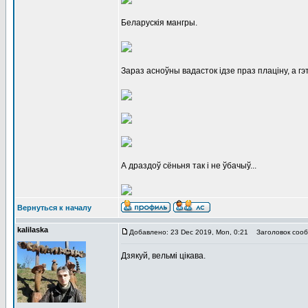
Беларускія мангры.
Зараз асноўны вадасток ідзе праз плаціну, а гэ
А драздоў сёньня так і не ўбачыў...
Вернуться к началу
kalilaska
Добавлено: 23 Dec 2019, Mon, 0:21
Заголовок сооб
Дзякуй, вельмi цiкава.