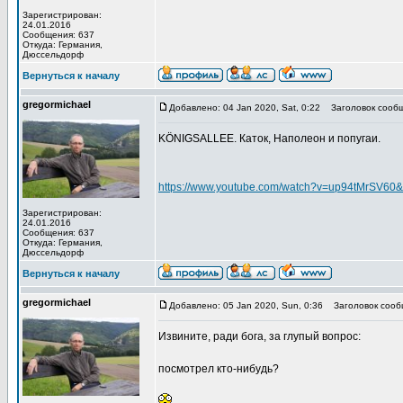
Зарегистрирован:
24.01.2016
Сообщения: 637
Откуда: Германия,
Дюссельдорф
Вернуться к началу
gregormichael
Добавлено: 04 Jan 2020, Sat, 0:22
Заголовок сообщ
KÖNIGSALLEE. Каток, Наполеон и попугаи.
https://www.youtube.com/watch?v=up94tMrSV60&
Зарегистрирован:
24.01.2016
Сообщения: 637
Откуда: Германия,
Дюссельдорф
Вернуться к началу
gregormichael
Добавлено: 05 Jan 2020, Sun, 0:36
Заголовок сооб
Извините, ради бога, за глупый вопрос:
посмотрел кто-нибудь?