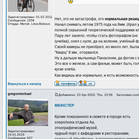
Зарегистрирован: 01.02.2011
Нет, это не катастрофа, это
нормальная реак
Сообщения: 1558
Откуда: Mensk. Litva-Belarus
Начал снимать летом 1975 года на 8мм. (брал у
полной серьезной теоретической поддержки кла
Пару лет заняло, чтобы стать фотографом (не 
(учебка), снял с нуля, да на коленке, учебный
Своей камеры не приобрел, но много лет, была
"Кварц" 8 мм., оторвался.
Ну а дальше мыльница Панасоник, да фотик с 
Это все о железе, а сам фильм, может быть то
куске хлеба.
Как видишь все нормально, и есть возможность
Вернуться к началу
gregormichael
Добавлено: 23 Apr 2020, Thu, 15:56
Заголовок соо
МЮНСТЕР
Кроме показанного в сюжете в городе есть
озеро/зона отдыха Аа,
этнографический музей,
Зарегистрирован:
чудный порт с кафедрами и ресторанами,
24.01.2016
Сообщения: 637