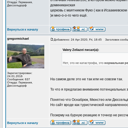
отличный Allwetterzoo, в котором можно кормит
Откуда: Германия,
доминиканская
Дюссельдорф
церковь с маятником Фуко ( как в Исаакиевско
)и мно-о-о-го чего ещё.
Вернуться к началу
gregormichael
Добавлено: 24 Apr 2020, Fri, 18:45
Заголовок сообщ
Valery Zeliazei писал(а):
Нет, это не катастрофа, это
нормальная р
Зарегистрирован:
24.01.2016
На самом деле это не так или не совсем так.
Сообщения: 637
Откуда: Германия,
Дюссельдорф
То что я предлагаю вниманию потенциальных з
Понятно что Оснабрюк, Мюнстео или Дюссельд
Но сайт вроде как туристической направленнос
Поэирму на бурную реакцию я точнор не рессч
Вернуться к началу