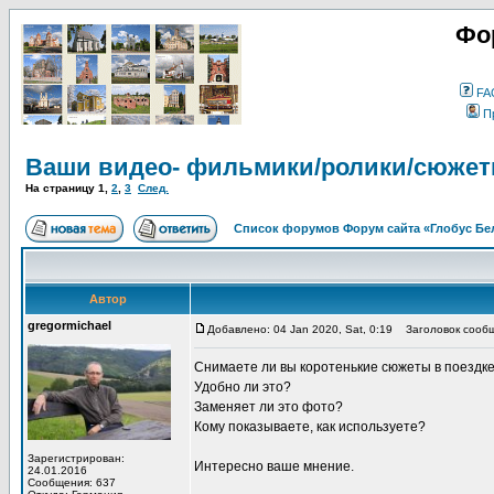
Фо
FA
П
Ваши видео- фильмики/ролики/сюжет
На страницу
1
,
2
,
3
След.
Список форумов Форум сайта «Глобус Бе
Автор
gregormichael
Добавлено: 04 Jan 2020, Sat, 0:19
Заголовок сообщ
Снимаете ли вы коротенькие сюжеты в поездк
Удобно ли это?
Заменяет ли это фото?
Кому показываете, как используете?
Зарегистрирован:
Интересно ваше мнение.
24.01.2016
Сообщения: 637