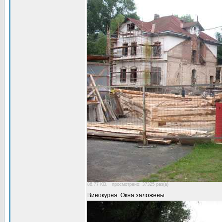
86.77 KB, просмотрено: 37325 раз(а)
Винокурня. Окна заложены.