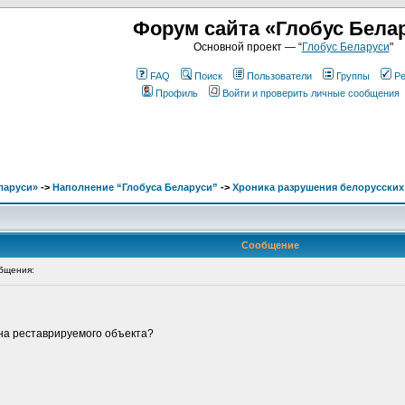
Форум сайта «Глобус Бела
Основной проект — “
Глобус Беларуси
"
FAQ
Поиск
Пользователи
Группы
Ре
Профиль
Войти и проверить личные сообщения
ларуси»
->
Наполнение “Глобуса Беларуси”
->
Хроника разрушения белорусских
Сообщение
бщения:
на реставрируемого объекта?