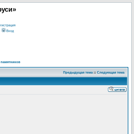
руси»
гистрация
Вход
 памятников
Предыдущая тема
::
Следующая тема