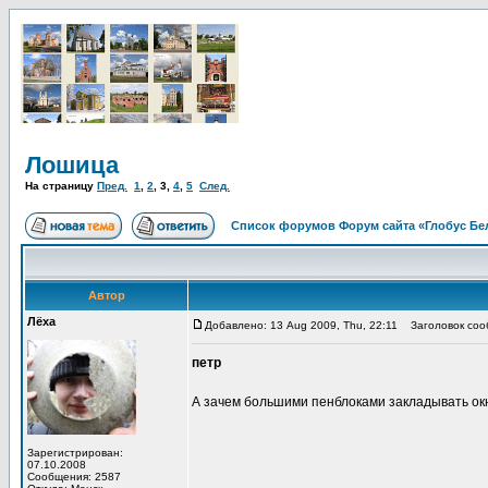
Лошица
На страницу
Пред.
1
,
2
,
3
,
4
,
5
След.
Список форумов Форум сайта «Глобус Бе
Автор
Лёха
Добавлено: 13 Aug 2009, Thu, 22:11
Заголовок соо
петр
А зачем большими пенблоками закладывать ок
Зарегистрирован:
07.10.2008
Сообщения: 2587