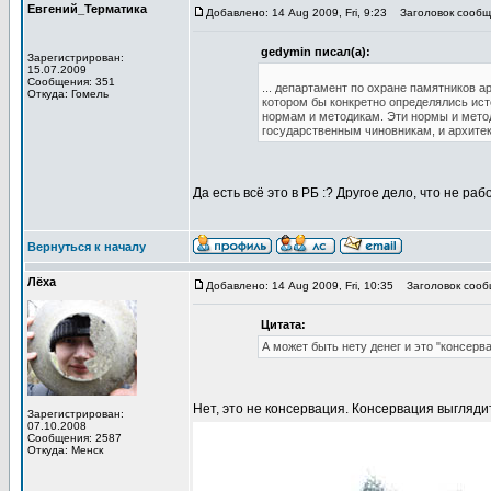
Евгений_Терматика
Добавлено: 14 Aug 2009, Fri, 9:23
Заголовок сообщ
gedymin писал(а):
Зарегистрирован:
15.07.2009
Сообщения: 351
... департамент по охране памятников 
Откуда: Гомель
котором бы конкретно определялись ист
нормам и методикам. Эти нормы и метод
государственным чиновникам, и архитек
Да есть всё это в РБ :? Другое дело, что не рабо
Вернуться к началу
Лёха
Добавлено: 14 Aug 2009, Fri, 10:35
Заголовок сооб
Цитата:
А может быть нету денег и это "консерв
Нет, это не консервация. Консервация выглядит
Зарегистрирован:
07.10.2008
Сообщения: 2587
Откуда: Менск