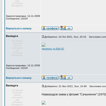
для
«Глобуса
Беларуси»
Зарегистрирован: 14.11.2008
Сообщения: 13220
Вернуться к началу
Валацуга
Добавлено: 24 Oct 2021, Sun, 20:16
Заголовок соо
Почётный
искатель
новых
объектов
увеличить до 926x797
для
«Глобуса
Беларуси»
Зарегистрирован: 14.11.2008
Сообщения: 13220
Вернуться к началу
Валацуга
Добавлено: 21 Nov 2021, Sun, 10:48
Заголовок соо
Почётный
искатель
Наваградскі замак у фільме "Сачыненне" (1970) 
новых
объектов
для
«Глобуса
Беларуси»