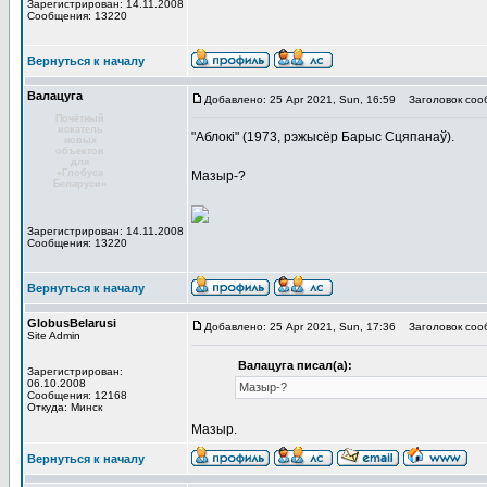
Зарегистрирован: 14.11.2008
Сообщения: 13220
Вернуться к началу
Валацуга
Добавлено: 25 Apr 2021, Sun, 16:59
Заголовок соо
Почётный
искатель
"Аблокі" (1973, рэжысёр Барыс Сцяпанаў).
новых
объектов
для
«Глобуса
Мазыр-?
Беларуси»
Зарегистрирован: 14.11.2008
Сообщения: 13220
Вернуться к началу
GlobusBelarusi
Добавлено: 25 Apr 2021, Sun, 17:36
Заголовок соо
Site Admin
Валацуга писал(а):
Зарегистрирован:
06.10.2008
Мазыр-?
Сообщения: 12168
Откуда: Минск
Мазыр.
Вернуться к началу