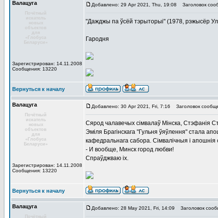
Валацуга
Добавлено: 29 Apr 2021, Thu, 19:08
Заголовок соо
Почётный
искатель
"Дажджы па ўсёй тэрыторыі" (1978, рэжысёр Ул
новых
объектов
для
«Глобуса
Гародня
Беларуси»
Зарегистрирован: 14.11.2008
Сообщения: 13220
Вернуться к началу
Валацуга
Добавлено: 30 Apr 2021, Fri, 7:16
Заголовок сообще
Почётный
искатель
Сярод чалавечых сімвалаў Мінска, Стэфанія С
новых
объектов
Эміля Брагінскага "Гульня ўяўлення" стала апо
для
«Глобуса
кафедральнага сабора. Сімвалічныя і апошнія с
Беларуси»
- И вообще, Минск город любви!
Спраўджваю іх.
Зарегистрирован: 14.11.2008
Сообщения: 13220
Вернуться к началу
Валацуга
Добавлено: 28 May 2021, Fri, 14:09
Заголовок сооб
Почётный