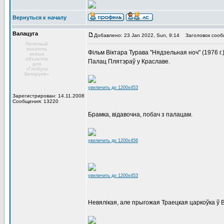
Вернуться к началу
Валацуга
Добавлено: 23 Jan 2022, Sun, 9:14
Заголовок сооб
Почётный
искатель
Фільм Віктара Турава "Нядзельная ноч" (1976 г.
новых
объектов
Палац Плятэраў у Краславе.
для
«Глобуса
Беларуси»
увеличить до 1200x453
Зарегистрирован: 14.11.2008
Сообщения: 13220
Брамка, відавочна, побач з палацам.
увеличить до 1200x456
увеличить до 1200x453
Невялікая, але прыгожая Траецкая царкоўка ў 