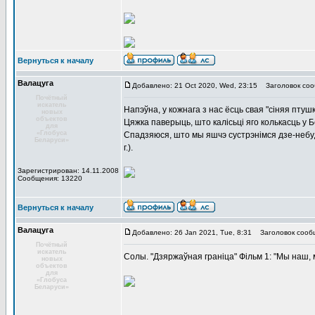
Вернуться к началу
Валацуга
Добавлено: 21 Oct 2020, Wed, 23:15
Заголовок соо
Почётный
искатель
Напэўна, у кожнага з нас ёсць свая "сіняя птуш
новых
объектов
Цяжка паверыць, што калісьці яго колькасць у 
для
«Глобуса
Спадзяюся, што мы яшчэ сустрэнімся дзе-небуд
Беларуси»
г.).
Зарегистрирован: 14.11.2008
Сообщения: 13220
Вернуться к началу
Валацуга
Добавлено: 26 Jan 2021, Tue, 8:31
Заголовок сооб
Почётный
искатель
Солы. "Дзяржаўная граніца" Фільм 1: "Мы наш, м
новых
объектов
для
«Глобуса
Беларуси»