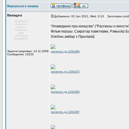
Вернуться к началу
Валацуга
Добавлено: 02 Jun 2021, Wed, 0:10
Заголовок сооб
Почётный
искатель
"Апавяданні пра юнацтва" ("Рассказы о юности",
новых
объектов
Фільм першы. Сакратар паветкама. Рэжысёр Б
для
«Глобуса
Хлебны амбар з Прылукаў.
Беларуси»
Зарегистрирован: 14.11.2008
увеличить до 1200x889
Сообщения: 13220
увеличить до 1200x875
увеличить до 1200x890
увеличить до 1200x887