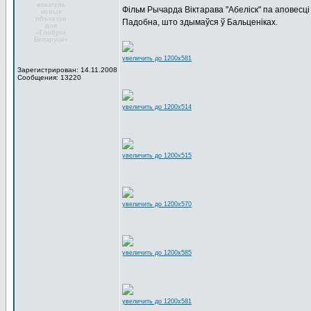
искатель
Фільм Рычарда Віктарава "Абеліск" па аповесці 
новых
объектов
Падобна, што здымаўся ў Бальценіках.
для
«Глобуса
Беларуси»
увеличить до 1200x581
Зарегистрирован: 14.11.2008
Сообщения: 13220
увеличить до 1200x514
увеличить до 1200x515
увеличить до 1200x570
увеличить до 1200x585
увеличить до 1200x581