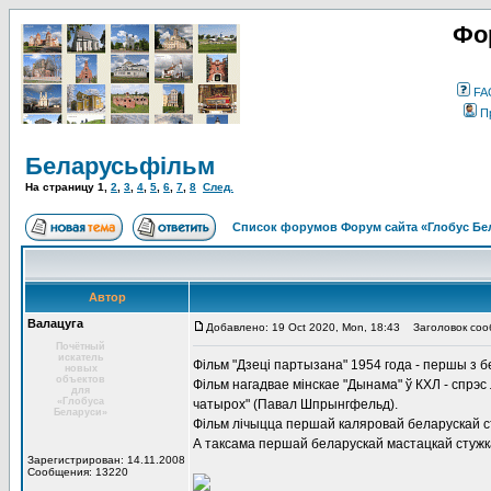
Фо
FA
П
Беларусьфільм
На страницу
1
,
2
,
3
,
4
,
5
,
6
,
7
,
8
След.
Список форумов Форум сайта «Глобус Бе
Автор
Валацуга
Добавлено: 19 Oct 2020, Mon, 18:43
Заголовок соо
Почётный
искатель
Фільм "Дзеці партызана" 1954 года - першы з б
новых
объектов
Фільм нагадвае мінскае "Дынама" ў КХЛ - спрэс 
для
«Глобуса
чатырох" (Павал Шпрынгфельд).
Беларуси»
Фільм лічыцца першай каляровай беларускай ст
А таксама першай беларускай мастацкай стужк
Зарегистрирован: 14.11.2008
Сообщения: 13220