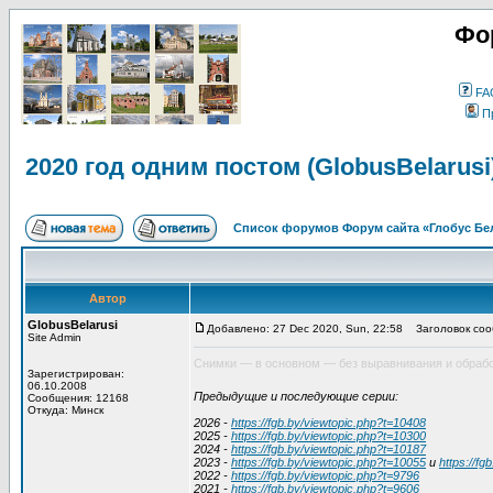
Фо
FA
П
2020 год одним постом (GlobusBelarusi
Список форумов Форум сайта «Глобус Бе
Автор
GlobusBelarusi
Добавлено: 27 Dec 2020, Sun, 22:58
Заголовок сообщ
Site Admin
Снимки — в основном — без выравнивания и обраб
Зарегистрирован:
06.10.2008
Предыдущие и последующие серии:
Сообщения: 12168
Откуда: Минск
2026 -
https://fgb.by/viewtopic.php?t=10408
2025 -
https://fgb.by/viewtopic.php?t=10300
2024 -
https://fgb.by/viewtopic.php?t=10187
2023 -
https://fgb.by/viewtopic.php?t=10055
и
https://fg
2022 -
https://fgb.by/viewtopic.php?t=9796
2021 -
https://fgb.by/viewtopic.php?t=9606