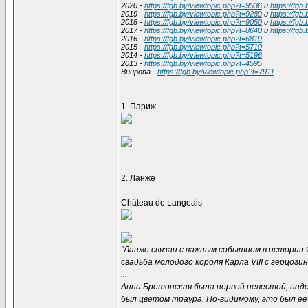
2020 -
https://fgb.by/viewtopic.php?t=9536
и
https://fgb
2019 -
https://fgb.by/viewtopic.php?t=9289
и
https://fgb
2018 -
https://fgb.by/viewtopic.php?t=9050
и
https://fgb
2017 -
https://fgb.by/viewtopic.php?t=8640
и
https://fgb
2016 -
https://fgb.by/viewtopic.php?t=6819
2015 -
https://fgb.by/viewtopic.php?t=5710
2014 -
https://fgb.by/viewtopic.php?t=5196
2013 -
https://fgb.by/viewtopic.php?t=4595
Винропа -
https://fgb.by/viewtopic.php?t=7911
1. Париж
2. Ланже
Château de Langeais
"Ланже связан с важным событием в истории 
свадьба молодого короля Карла VIII с герцог
...
Анна Бретонская была первой невестой, над
был цветом траура. По-видимому, это был ее