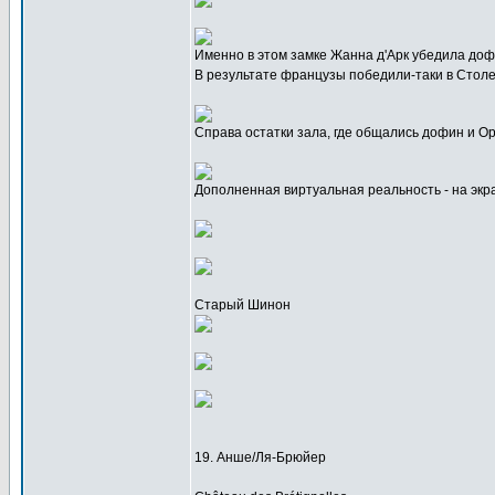
Именно в этом замке Жанна д'Арк убедила доф
В результате французы победили-таки в Стол
Справа остатки зала, где общались дофин и О
Дополненная виртуальная реальность - на эк
Старый Шинон
19. Анше/Ля-Брюйер