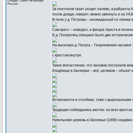
Откуда: Санкт-Петербург,
Россия
За понтоном тракт уходит налево, в райцентр 
после дождя, говорят, можно увязнуть и на УАЗ
В поле у д. Петрова – неожиданный по облику к
Сам крест – новодел, а фигура Христа в пелена
В д. Погорелец обещано было две исторически
На выселках д. Палуга – Георгиевская часовня 1
с крестом внутри.
Такое впечатление, что часовню построили вокр
Кладбище в Заозерье – всё, целиком – объект ку
Встречаются и столбики, тоже с вырезанными 
Традиции соблюдались жестко: на всех крестах
Никольская церковь в Заозерье (1890) недав