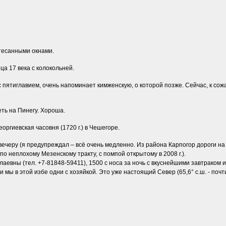
тесанными окнами.
ца 17 века с колокольней.
 с пятиглавием, очень напоминает кимженскую, о которой позже. Сейчас, к сож
ть на Пинегу. Хороша.
оргиевская часовня (1720 г.) в Чешегоре.
ечеру (я предупреждал – всё очень медленно. Из района Карпогор дороги на 
 по неплохому Мезенскому тракту, с помпой открытому в 2008 г.).
аевны (тел. +7-81848-59411), 1500 с носа за ночь с вкуснейшими завтраком и
 мы в этой избе одни с хозяйкой. Это уже настоящий Север (65,6° с.ш. - почти