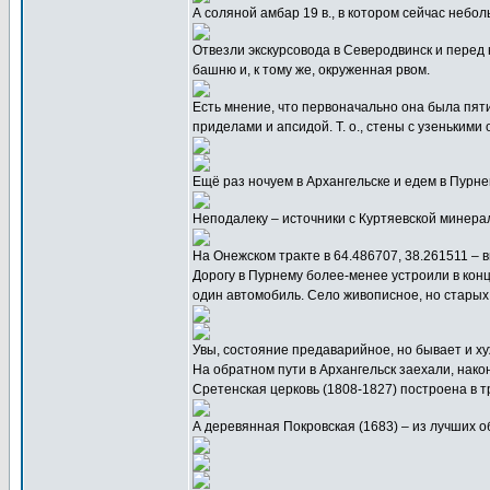
А соляной амбар 19 в., в котором сейчас небо
Отвезли экскурсовода в Северодвинск и перед
башню и, к тому же, окруженная рвом.
Есть мнение, что первоначально она была пят
приделами и апсидой. Т. о., стены с узеньким
Ещё раз ночуем в Архангельске и едем в Пурнему
Неподалеку – источники с Куртяевской минерал
На Онежском тракте в 64.486707, 38.261511 – 
Дорогу в Пурнему более-менее устроили в кон
один автомобиль. Село живописное, но старых
Увы, состояние предаварийное, но бывает и хуж
На обратном пути в Архангельск заехали, након
Сретенская церковь (1808-1827) построена в 
А деревянная Покровская (1683) – из лучших о