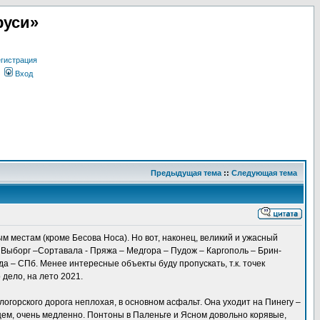
руси»
гистрация
Вход
Предыдущая тема
::
Следующая тема
ым местам (кроме Бесова Носа). Но вот, наконец, великий и ужасный
Выборг –Сортавала - Пряжа – Медгора – Пудож – Каргополь – Брин-
да – СПб. Менее интересные объекты буду пропускать, т.к. точек
 дело, на лето 2021.
логорского дорога неплохая, в основном асфальт. Она уходит на Пинегу –
щем, очень медленно. Понтоны в Паленьге и Ясном довольно корявые,