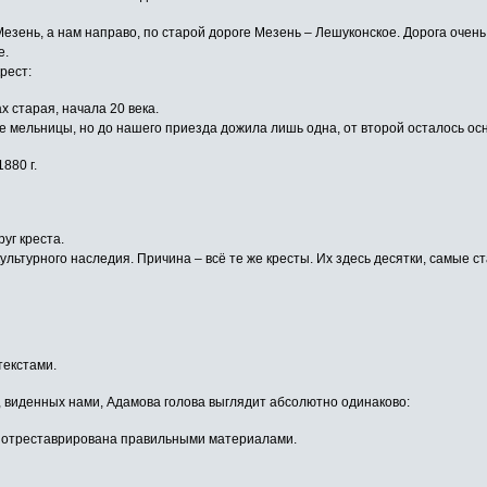
Мезень, а нам направо, по старой дороге Мезень – Лешуконское. Дорога очень
е.
рест:
х старая, начала 20 века.
е мельницы, но до нашего приезда дожила лишь одна, от второй осталось ос
880 г.
уг креста.
льтурного наследия. Причина – всё те же кресты. Их здесь десятки, самые ста
текстами.
, виденных нами, Адамова голова выглядит абсолютно одинаково:
но отреставрирована правильными материалами.