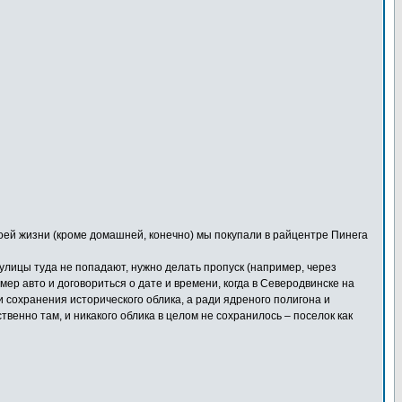
своей жизни (кроме домашней, конечно) мы покупали в райцентре Пинега
с улицы туда не попадают, нужно делать пропуск (например, через
мер авто и договориться о дате и времени, когда в Северодвинске на
и сохранения исторического облика, а ради ядреного полигона и
венно там, и никакого облика в целом не сохранилось – поселок как