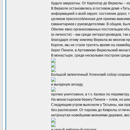
будьте аккуратны. От Карпогор до Верколы – х
В Верколе остановились в гостевом доме «Татья
информацией о всей округе: состояние дорог, 
целиком приспособленная для приема максималь
гуманитариев с руководителями. В общем, был
Обилие явно организованных постояльцев объя
(и личности) – как среди литературоведов, так
благодаря этому земляку Веркола во многом п
Короче, мы не стали тратить время на скамейку
берег Пинеги, в Артемиево-Веркольский монаст
В монастыре, среди нескольких построек средн
Большой эклектичный Успенский собор сохран
и вычурную апсиду,
прочее уничтожено, в т.ч. балкон по периметр
На монастырском берегу Пинеги – пляж, но рек
Следующим утром выяснили у Татьяны, как пра
без расписания. От парома до Кевролы отличны
нетронутая новейшими веяниями деревня, вес
и целый амбарный городок,