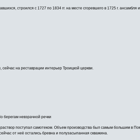
вшихся, строился с 1727 по 1834 гг. на месте сгоревшего в 1725 г. ансамбля и
 сейчас на реставрации интерьер Троицкой церкви.
По берегам невзрачной речки
 раствор поступал самотеком. Объем производства был самым большим в Пом
сейчас от неё остались бревна и полузасыпанная скважина.