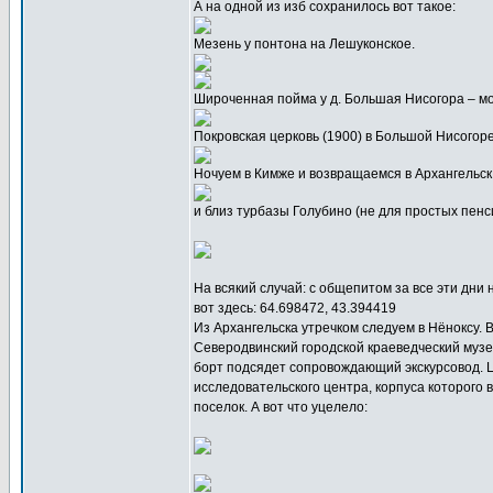
А на одной из изб сохранилось вот такое:
Мезень у понтона на Лешуконское.
Широченная пойма у д. Большая Нисогора – мож
Покровская церковь (1900) в Большой Нисогор
Ночуем в Кимже и возвращаемся в Архангельск
и близ турбазы Голубино (не для простых пенс
На всякий случай: с общепитом за все эти дни
вот здесь: 64.698472, 43.394419
Из Архангельска утречком следуем в Нёноксу. В
Северодвинский городской краеведческий музей 
борт подсядет сопровождающий экскурсовод. Цен
исследовательского центра, корпуса которого 
поселок. А вот что уцелело: