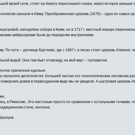
льшой музей соли, стоит на берегу пересохшего озера, через которое раньше
 ночлегом заехали в Ижму. Преображенская церковь (1676) – одна из самых 
ишатровой, наподобие собора в Кеми, но в 1717 г. местный иерарх перенико
и окнами-амбразурами были до переделки внутренними.
. По пути – урочище Куртяево, где с 1987 г. в лесах стоит церковь Алексия, 
ьной водой. Она там бьет отовсюду, на мой вкус – тухловатая.
вполне приличная едальня.
це прошлого десятилетия. Большей частью это технологическая лесовозка ра
 поморских домов в первозданном виде мы не увидели. А шатровая церковь Ни
е...
ец, в Рикасово. Это настолько просто по сравнению с остальными точками, чт
традиционном стиле, неплоха.
бразцов.