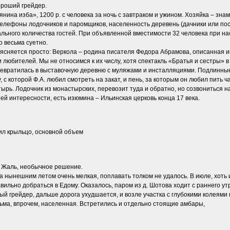
ороший грейдер.
нина изба», 1200 р. с человека за ночь с завтраком и ужином. Хозяйка – знам
телефоны лодочников и паромщиков, населенность деревень (дачники или посто
ного количества гостей. При объявленной вместимости 32 человека при нас 
о весьма суетно.
сняется просто: Веркола – родина писателя Федора Абрамова, описанная им 
 и любителей. Мы не относимся к их числу, хотя спектакль «Братья и сестры»
ревратилась в выставочную деревню с муляжами и инсталляциями. Подлинные
, с которой Ф.А. любил смотреть на закат, и пень, за которым он любил пить 
ырь. Лодочник из монастырских, перевозит туда и обратно, но созвониться на
ей интересности, есть изюмина – Ильинская церковь конца 17 века.
ил крыльцо, основной объем
у. Жаль, необычное решение.
а нынешним летом очень мелкая, поплавать толком не удалось. В июле, хоть и
вильно добраться в Едому. Оказалось, паром из д. Шотова ходит с раннего у
й грейдер, дальше дорога ухудшается, и возле участка с глубокими колеями
ьма, впрочем, населенная. Встретились и отдельно стоящие амбары,