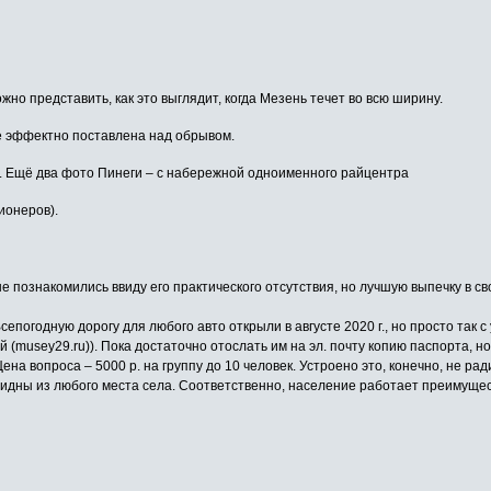
но представить, как это выглядит, когда Мезень течет во всю ширину.
е эффектно поставлена над обрывом.
. Ещё два фото Пинеги – с набережной одноименного райцентра
ионеров).
 не познакомились ввиду его практического отсутствия, но лучшую выпечку в 
сепогодную дорогу для любого авто открыли в августе 2020 г., но просто так 
(musey29.ru)). Пока достаточно отослать им на эл. почту копию паспорта, но
а вопроса – 5000 р. на группу до 10 человек. Устроено это, конечно, не рад
видны из любого места села. Соответственно, население работает преимущест