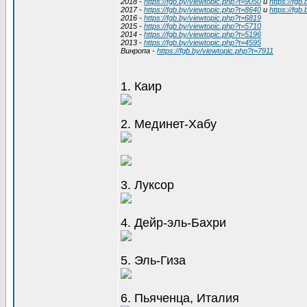
2018 -
https://fgb.by/viewtopic.php?t=9050
и
https://fgb
2017 -
https://fgb.by/viewtopic.php?t=8640
и
https://fgb
2016 -
https://fgb.by/viewtopic.php?t=6819
2015 -
https://fgb.by/viewtopic.php?t=5710
2014 -
https://fgb.by/viewtopic.php?t=5196
2013 -
https://fgb.by/viewtopic.php?t=4595
Винропа -
https://fgb.by/viewtopic.php?t=7911
1. Каир
2. Мединет-Хабу
3. Луксор
4. Дейр-эль-Бахри
5. Эль-Гиза
6. Пьяченца, Италия