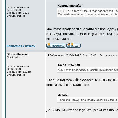
Корица писал(а):
Зарегистрирован:
23.07.2009
144 578! За год!? У меня глаз задёргался. Ой
Сообщения: 2322
Фото отбраковываете или оставляете все б
Откуда: Минск
Мои глаза проделали аналогичную процедуру ))
как-нибудь посчитать, сколько у меня за год г
интересовался.
Вернуться к началу
GlobusBelarusi
Добавлено: 23 Feb 2020, Sun, 15:48
Заголовок соо
Site Admin
zzuka писал(а):
Зарегистрирован:
06.10.2008
Мои глаза проделали аналогичную процедур
Сообщения: 12168
Откуда: Минск
Это еще год "слабый" оказался, в 2018 у меня б
переключился на маленькие.
Цитата:
Надо как-нибудь посчитать, сколько у меня 
Да, было бы интересно узнать результат (но Б