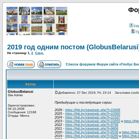
Фо
FA
П
2019 год одним постом (GlobusBelarusi
На страницу
1
,
2
След.
Список форумов Форум сайта «Глобус Бе
Автор
GlobusBelarusi
Добавлено: 27 Dec 2019, Fri, 23:14
Заголовок сообще
Site Admin
Предыдущие и последующие серии:
Зарегистрирован:
06.10.2008
2026 -
https://fgb.by/viewtopic.php?t=10408
Сообщения: 12168
2025 -
https://fgb.by/viewtopic.php?t=10300
Откуда: Минск
2024 -
https://fgb.by/viewtopic.php?t=10187
2023 -
https://fgb.by/viewtopic.php?t=10055
и
https://fg
2022 -
https://fgb.by/viewtopic.php?t=9796
2021 -
https://fgb.by/viewtopic.php?t=9606
2020 -
https://fgb.by/viewtopic.php?t=9536
и
https://fgb
2019 -
https://fgb.by/viewtopic.php?t=9289
и
https://fgb